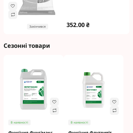
352.00 ₴
Закінчився
Сезонні товари
В наявності
В наявності
Фунгіцид Фунгімакс
Фунгіцид Флутривіт