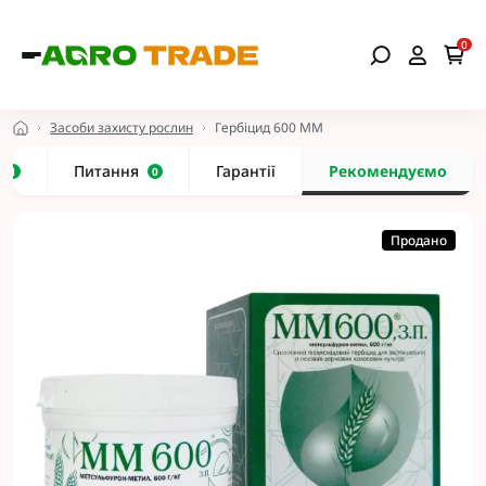
0
Засоби захисту рослин
Гербіцид 600 ММ
и
Питання
Гарантії
Рекомендуємо
1
0
Продано