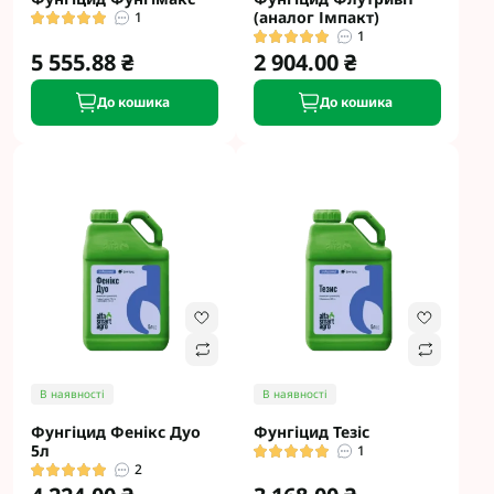
(аналог Імпакт)
1
1
5 555.88 ₴
2 904.00 ₴
До кошика
До кошика
В наявності
В наявності
Фунгіцид Фенікс Дуо
Фунгіцид Тезіс
5л
1
2