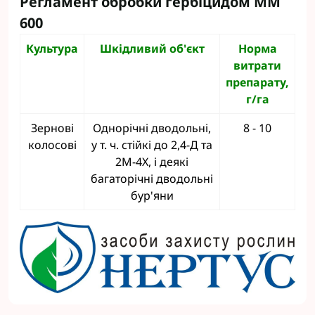
Регламент обробки гербіцидом ММ
600
Культура
Шкідливий об'єкт
Норма
витрати
препарату,
г/га
Зернові
Однорічні дводольні,
8 - 10
колосові
у т. ч. стійкі до 2,4-Д та
2М-4Х, і деякі
багаторічні дводольні
бур'яни