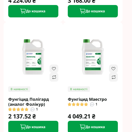
4 224.00 ₴
3 168.00 ₴
До кошика
До кошика
В наявності
В наявності
Фунгіцид Полігард
Фунгіцид Маестро
(аналог Фолікур)
1
1
2 137.52 ₴
4 049.21 ₴
До кошика
До кошика