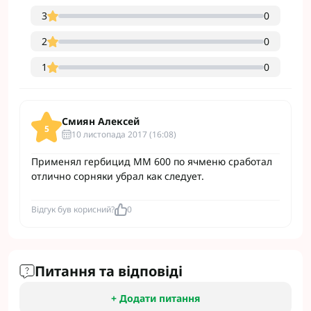
3
0
2
0
1
0
Смиян Алексей
5
10 листопада 2017 (16:08)
Применял гербицид ММ 600 по ячменю сработал
отлично сорняки убрал как следует.
Відгук був корисний?
0
Питання та відповіді
+ Додати питання