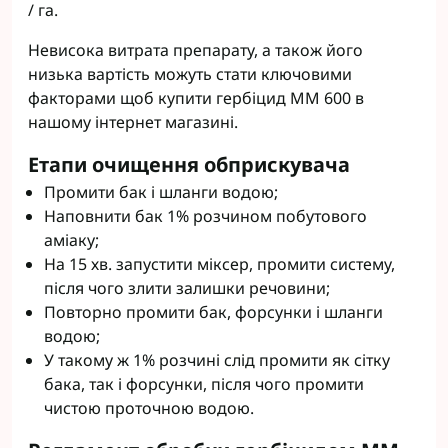
/ га.
Невисока витрата препарату, а також його
низька вартість можуть стати ключовими
факторами щоб купити гербіцид ММ 600 в
нашому інтернет магазині.
Етапи очищення обприскувача
Промити бак і шланги водою;
Наповнити бак 1% розчином побутового
аміаку;
На 15 хв. запустити міксер, промити систему,
після чого злити залишки речовини;
Повторно промити бак, форсунки і шланги
водою;
У такому ж 1% розчині слід промити як сітку
бака, так і форсунки, після чого промити
чистою проточною водою.