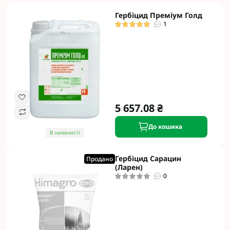
Гербіцид Преміум Голд
1
5 657.08 ₴
До кошика
В наявності
Гербіцид Сарацин
Продано
(Ларен)
0