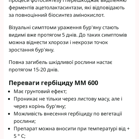
процеси фотосинтезу і перешкоджає виділенню
ферментів ацетолактасинтази, які відповідають
за повноцінний біосинтез амінокислот.
Візуальні симптоми ураження бур'яну стають
видимі вже протягом 5 днів. До таких симптомів
можна віднести хлорози і некрози точок
зростання бур'яну.
Повна загибель шкідливої рослини настає
протягом 15-20 днів.
Переваги гербіциду ММ 600
Має грунтовий ефект;
Проникає не тільки через листову масу, але і
через корінь бур'яну;
Можливість внесення гербіциду по вегетації
рослини;
Препарат можна вносити при температурі від +
5 ° С;