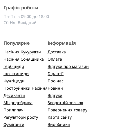
Графік роботи
Пн-Пт: з 09:00 до 18:00
Сб-Нд: Вихідний
Популярне
Інформація
Насіння Кукурудзи
Доставка
Насіння Соняшника
Оплата
Гербіциди
Відгуки про магазин
Інсектициди
Гарантії
Фунгіциди
Про нас
Протруйники Насіння
Новини
Десиканти
Відгуки
Мікродобрива
Зворотній зв'язок
Прилипачі
Повернення товару
Регулятори росту
Карта сайту
Фуміганти
Виробники