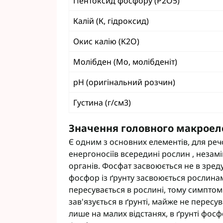
Пентоксид фосфору (P2O5)
Фунгіциди Cort
Калій (К, гідроксид)
Фунгіциди Альф
Фунгіциди Пес
Окис калію (K2O)
Фунгіциди Укра
Фунгіциди Хим
Молібден (Мо, молібденіт)
Фунгіциди BASF
pH (оригінальний розчин)
Фунгіциди BAYE
Фунгіциди FMC
Густина (г/см3)
Фунгіциди NER
Фунгіциди Syng
Значення головного макрое
Є одним з основних елементів, для реч
енергоносіїв всередині рослин , неза
органів. Фосфат засвоюється не в зред
фосфор із ґрунту засвоюється рослина
пересувається в рослині, тому симптом
зав'язується в ґрунті, майже не пересу
лише на малих відстанях, в ґрунті фос