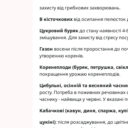
захисту від грибкових захворювань.
В кісточкових
від осипання пелюсток 
Цукровий буряк
до стану наявності 4-
змішування. Для захисту від стресу по
Газон
восени після проростання до поч
утворенню коренів.
Коренеплоди (буряк, петрушка, свікл
покращення урожаю коренеплодів.
Цибульні, осінній та весняний часни
росту. Потреба в поживних речовинах 
часнику - найвища у червні. У вказані 
Кабачкові (кавун, диня, спаржа, кул
цукіні)
: після розсаджування, до цвіт