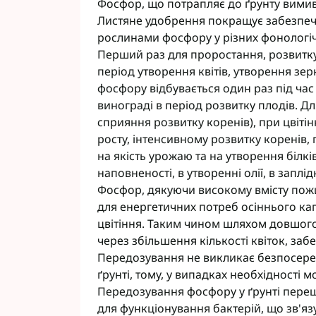
Фосфор, що потрапляє до ґрунту вимива
Листяне удобрення покращує забезпеч
рослинами фосфору у різних фонологічн
Перший раз для проростання, розвитку 
період утворення квітів, утворення зе
фосфору відбувається один раз під час ц
винограді в період розвитку плодів. Д
сприяння розвитку коренів), при цвіті
росту, інтенсивному розвитку коренів,
на якість урожаю та на утворення білків
наповненості, в утворенні олії, в заплі
Фосфор, дякуючи високому вмісту пож
для енергетичних потреб осіннього кап
цвітіння. Таким чином шляхом довшого
через збільшення кількості квіток, заб
Передозування не викликає безпосеред
ґрунті, тому, у випадках необхідності 
Передозування фосфору у ґрунті пере
для функціонування бактерій, що зв'яз