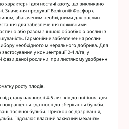
о характерні для нестачі азоту, що викликано
ні. Значення продукції Волігоп® Фосфор є
ривом, збагаченим необхідними для рослин
истання для забезпечення поживними
остійно або разом з іншою обробкою рослин з
шуваність. Гармонійне забезпечення рослин
ибору необхідного мінерального добрива. Для
стосування у концентрації 2-4 л/га, у
ої фази даної рослини, при листяному удобренні
очатку росту плодів.
 від стану наявності 4-6 листків до цвітіння, для
я покращення здатності до зберігання бульби.
ні посівної бульби. Прискорює дозрівання,
 бульби. Підсилює власний захисний механізм