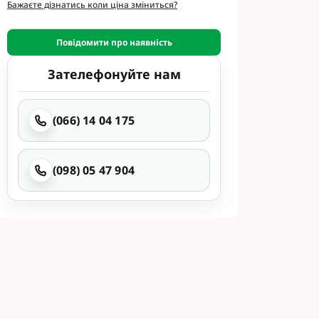
етинг
Бажаєте дізнатись коли ціна зміниться?
Укравіт
Повідомити про наявність
Зателефонуйте нам
гента під
гента Під
(066) 14 04 175
(098) 05 47 904
ід Раундап