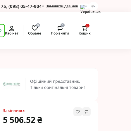
175, (098) 05-47-904
Замовити дзвінок
₴
для Зернових
0
0
0
 для Соняшнику
Обране
Порівняти
Кабінет
Кошик
для Картоплі
для Кукурудзи
для Сої
для Ріпаку
 Протруйники
BASF
Офіційний представник.
 BAYER
Тільки оригінальні товари!
ротруйники
 NERTUS
Альфа Смарт Агро
Закінчився
 АХТ
5 506.52 ₴
 Пест ЮА