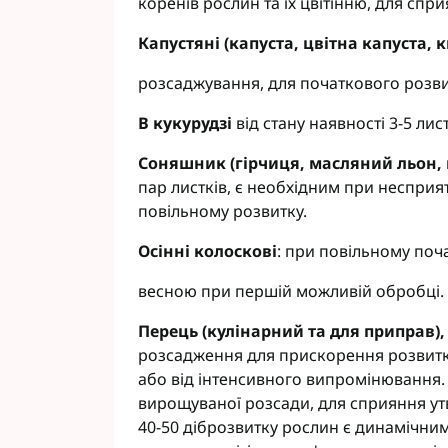
коренів рослин та їх цвітінню, для сп
Капустяні (капуста, цвітна капуста, 
розсаджування, для початкового розви
В кукурудзі
від стану наявності 3-5 лис
Соняшник (гірчиця, масляний льон, 
пар листків, є необхідним при несприя
повільному розвитку.
Осінні колоскові
: при повільному по
весною при першій можливій обробці.
Перець (кулінарний та для приправ)
розсадження для прискорення розвитку
або від інтенсивного випромінювання.
вирощуваної розсади, для сприяння ут
40-50 діброзвитку рослин є динамічним