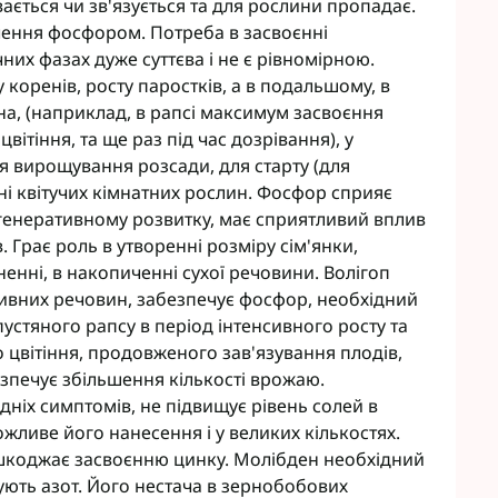
ється чи зв'язується та для рослини пропадає.
ення фосфором. Потреба в засвоєнні
их фазах дуже суттєва і не є рівномірною.
коренів, росту паростків, а в подальшому, в
рна, (наприклад, в рапсі максимум засвоєння
вітіння, та ще раз під час дозрівання), у
ля вирощування розсади, для старту (для
нні квітучих кімнатних рослин. Фосфор сприяє
 генеративному розвитку, має сприятливий вплив
. Грає роль в утворенні розміру сім'янки,
дненні, в накопиченні сухої речовини. Волігоп
ивних речовин, забезпечує фосфор, необхідний
устяного рапсу в період інтенсивного росту та
 цвітіння, продовженого зав'язування плодів,
езпечує збільшення кількості врожаю.
ніх симптомів, не підвищує рівень солей в
можливе його нанесення і у великих кількостях.
шкоджає засвоєнню цинку. Молібден необхідний
ують азот. Його нестача в зернобобових