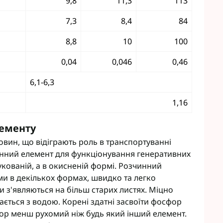
9,8
11,3
113
eva
Мікродобрива Плантоніт
7,3
8,4
84
а Смарт Агро
Мікродобрива Альфа Смарт
Агро
т ЮА
8,8
10
100
Мікродобрива Укравіт
віт
агромаркетинг
0,04
0,046
0,46
6,1-6,3
R
1,16
TUS
enta
лементу
овин, що відіграють роль в транспортуванні
мінний елемент для функціонування генеративних
укованій, а в окисненій формі. Розчинний
ми в декількох формах, швидко та легко
и з'являються на більш старих листях. Міцно
вається з водою. Корені здатні засвоїти фосфор
фор менш рухомий ніж будь який інший елемент.