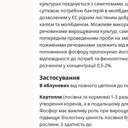
культурах поєднується з симптомами, щ
суттєвою потребою бактерій в молібде
дозволеним у ЄС рідким листяним доб
калієм та молібденом. Можливе викор
речовинами вирощуваних культур, сам
попереднім проведенням проби на змі
поживними речовинами залежить від в
поповнення фосфору пропонуємо його за
відповідності до потреб та фенологічн
розчином у концентрації 0,5-2%.
Застосування
В яблуневих
від повного цвітіння до п
Картопля
(посівна та кормова) 1-3 рази
утворення коренів, а в подальшому дл
Фосфор має важливу роль при вирощува
підвищує біологічну цінність посівної
рослини, її здатність до