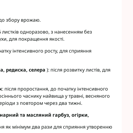
до збору врожаю.
6 листків одноразово, з нанесенням без
сухи, для покращення якості.
атку інтенсивного росту, для сприяння
а, редиска, селера
): після розвитку листів, для
к
: після проростання, до початку інтенсивного
осіннього часнику найвища у травні, весняного
періоди з повтором через два тижні.
інарний та масляний гарбуз, огірки,
іння як мінімум два рази для сприяння утворенню