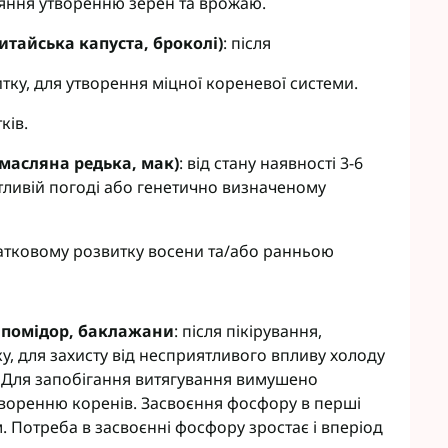
рияння утворенню зерен та врожаю.
китайська капуста, броколі)
: після
тку, для утворення міцної кореневої системи.
тків.
масляна редька, мак)
: від стану наявності 3-6
тливій погоді або генетично визначеному
чатковому розвитку восени та/або ранньою
, помідор, баклажани
: після пікірування,
, для захисту від несприятливого впливу холоду
 Для запобігання витягування вимушено
воренню коренів. Засвоєння фосфору в перші
. Потреба в засвоєнні фосфору зростає і вперіод