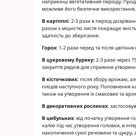
наприкінці вегетативний періоду. Продук
можливе його безпечне використання.
В картоплі
: 2-3 рази в період дозріва
разом з міцністю листя покращує якість
здатність до зберігання.
Горох:
1-2 рази перед та після цвітіння
В цукровому буряку:
2-3 рази через 7
закриття рядків для сприяння утворен
В кісточкових:
після збору врожаю, ал
плодів наступного року. Поповнення ка
також на утворення їх смакових та аро
В декоративних рослинах
: застосову
В цибульних
: від початку утворення г
калію під час утворення головки, в інт
накопичення сухої речовини та цукру, 