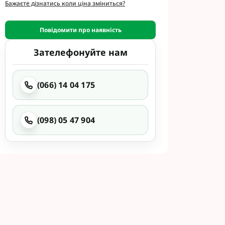
етинг
Бажаєте дізнатись коли ціна зміниться?
Укравіт
Повідомити про наявність
Зателефонуйте нам
гента під
гента Під
(066) 14 04 175
(098) 05 47 904
ід Раундап