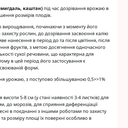
, мигдаль, каштан)
під час дозрівання врожаю в
шення розмірів плодів.
го вирощування
,
починаючи з моменту його
 захисту рослин, до дозрівання засвоєння калію
е нанесення в період до та після цвітіння, після
лення фруктів, з метою досягнення одночасного
лькості сухої речовини, що характерна для
 тому в цей період його застосування є
асвоюваній формі.
ення урожаю, з поступово збільшуваною 0,5>>1%
висоти 5-8 см (у стані наявності 3-4 листків) для
ми, до морозів, для сприяння диференціації
есні в поєднанні з іншими роботами по захисту
та розміру площі їх поверхні особливо в