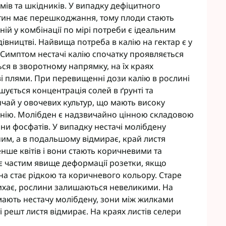
мів та шкідників. У випадку дефіцитного
ітин має перешкоджання, тому плоди стають
ій у комбінації по мірі потреби є ідеальним
вництві. Найвища потреба в калію на гектар є у
 Симптом нестачі калію спочатку проявляється
ься в зворотному напрямку, на їх краях
ві плями. При перевищенні дози калію в рослині
шується концентрація солей в ґрунті та
ичай у овочевих культур, що мають високу
агнію. Молібден є надзвичайно цінною складовою
ни фосфатів. У випадку нестачі молібдену
ним, а в подальшому відмирає, край листя
енше квітів і вони стають коричневими та
 є частим явище деформації розетки, якщо
она стає рідкою та коричневого кольору. Старе
ихає, рослини залишаються невеликими. На
о мають нестачу молібдену, зони між жилками
ті решт листя відмирає. На краях листів селери