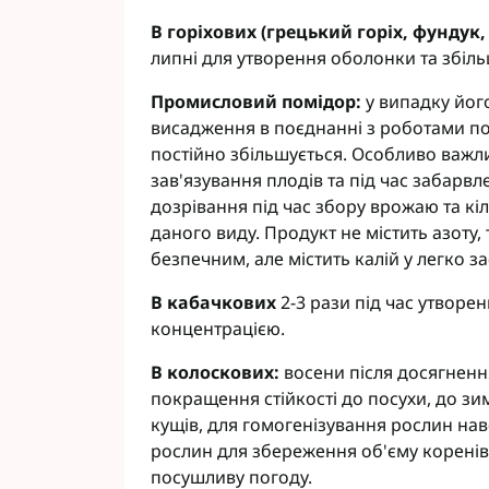
В горіхових (грецький горіх, фундук
липні для утворення оболонки та збіль
Промисловий помідор:
у випадку йо
висадження в поєднанні з роботами по
постійно збільшується. Особливо важлив
зав'язування плодів та під час забарв
дозрівання під час збору врожаю та кі
даного виду. Продукт не містить азоту,
безпечним, але містить калій у легко з
В кабачкових
2-3 рази під час утвор
концентрацією.
В колоскових:
восени після досягнення 
покращення стійкості до посухи, до зи
кущів, для гомогенізування рослин нав
рослин для збереження об'єму коренів 
посушливу погоду.