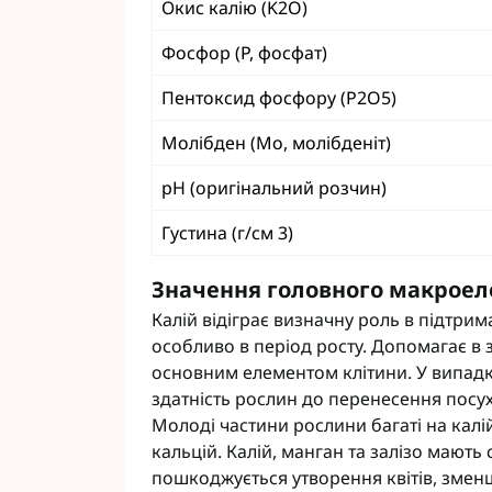
Окис калію (K2O)
Фунгіциди Cort
Фунгіциди Альф
Фосфор (P, фосфат)
Фунгіциди Пес
Пентоксид фосфору (P2O5)
Фунгіциди Укра
Фунгіциди Хим
Молібден (Мо, молібденіт)
Фунгіциди BASF
pH (оригінальний розчин)
Фунгіциди BAYE
Фунгіциди FMC
Густина (г/см 3)
Фунгіциди NER
Фунгіциди Syng
Значення головного макрое
Калій відіграє визначну роль в підтрим
особливо в період росту. Допомагає в за
основним елементом клітини. У випадк
здатність рослин до перенесення посух
Молоді частини рослини багаті на калі
кальцій. Калій, манган та залізо мають 
пошкоджується утворення квітів, зменшу