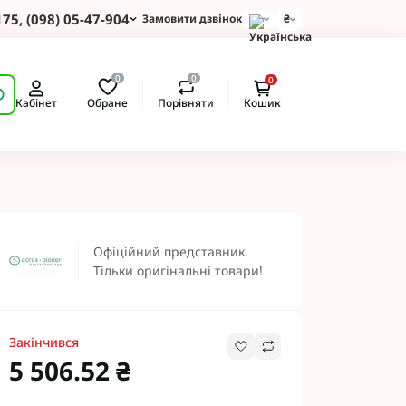
175, (098) 05-47-904
Замовити дзвінок
₴
для Зернових
0
0
0
 для Соняшнику
Обране
Порівняти
Кабінет
Кошик
для Картоплі
для Кукурудзи
для Сої
для Ріпаку
 Протруйники
BASF
Офіційний представник.
 BAYER
Тільки оригінальні товари!
ротруйники
 NERTUS
Альфа Смарт Агро
Закінчився
 АХТ
5 506.52 ₴
 Пест ЮА