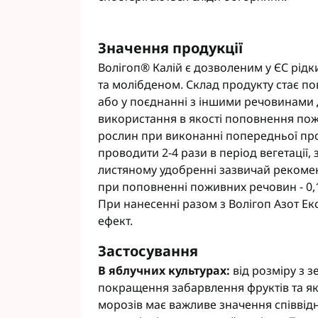
Значення продукції
Волігоп® Калій є дозволеним у ЄС рі
та молібденом. Склад продукту стає п
або у поєднанні з іншими речовинами 
використання в якості поповнення п
рослин при виконанні попередньої про
проводити 2-4 рази в період вегетації,
листяному удобренні зазвичай рекоменд
при поповненні поживних речовин - 0,1
При нанесенні разом з Волігоп Азот Е
ефект.
Застосування
В яблучних культурах:
від розміру з 
покращення забарвлення фруктів та яко
морозів має важливе значення співвід