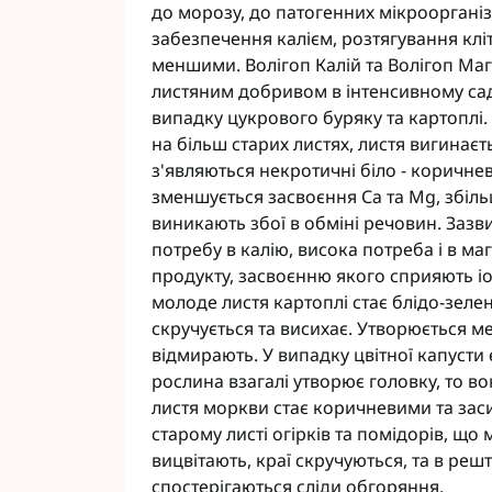
до морозу, до патогенних мікроорганіз
забезпечення калієм, розтягування кл
меншими. Волігоп Калій та Волігоп Магн
листяним добривом в інтенсивному саді
випадку цукрового буряку та картоплі.
на більш старих листях, листя вигинаєт
з'являються некротичні біло - коричне
зменшується засвоєння Са та Mg, збіль
виникають збої в обміні речовин. Зазв
потребу в калію, висока потреба і в м
продукту, засвоєнню якого сприяють іо
молоде листя картоплі стає блідо-зеле
скручується та висихає. Утворюється м
відмирають. У випадку цвітної капусти
рослина взагалі утворює головку, то в
листя моркви стає коричневими та зас
старому листі огірків та помідорів, щ
вицвітають, краї скручуються, та в реш
спостерігаються сліди обгоряння.