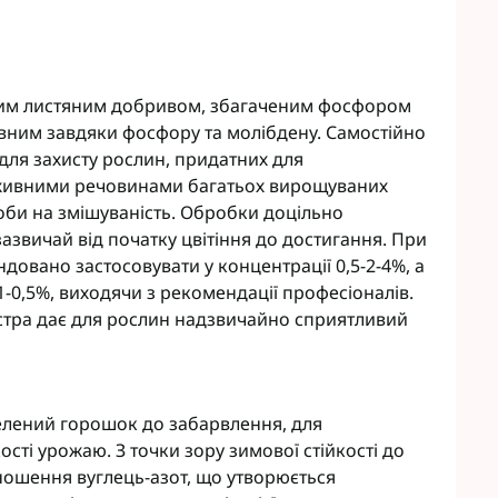
дким листяним добривом, збагаченим фосфором
овним завдяки фосфору та молібдену. Самостійно
для захисту рослин, придатних для
оживними речовинами багатьох вирощуваних
би на змішуваність. Обробки доцільно
 зазвичай від початку цвітіння до достигання. При
овано застосовувати у концентрації 0,5-2-4%, а
-0,5%, виходячи з рекомендації професіоналів.
кстра дає для рослин надзвичайно сприятливий
зелений горошок до забарвлення, для
сті урожаю. З точки зору зимової стійкості до
ношення вуглець-азот, що утворюється