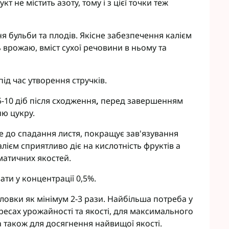
т не містить азоту, тому і з цієї точки теж
ння бульби та плодів. Якісне забезпечення калієм
 врожаю, вміст сухої речовини в ньому та
 під час утворення стручків.
5-10 діб після сходження
,
перед завершенням
ню цукру.
е до спадання листя, покращує зав'язування
лієм сприятливо діє на кислотність фруктів а
матичних якостей.
вати у концентрації 0,5%.
оловки як мінімум 2-3 рази. Найбільша потреба у
ересах урожайності та якості, для максимального
а також для досягнення найвищої якості.