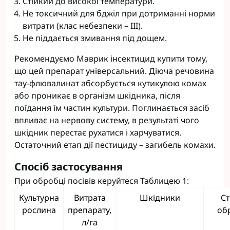
Стійкий до високої температури.
Не токсичний для бджіл при дотриманні норми
витрати (клас небезпеки – III).
Не піддається змивання під дощем.
Рекомендуємо Маврик інсектицид купити тому,
що цей препарат універсальний. Діюча речовина
тау-флювалинат абсорбується кутикулою комах
або проникає в організм шкідника, після
поїдання їм частин культури. Поглинається засіб
впливає на нервову систему, в результаті чого
шкідник перестає рухатися і харчуватися.
Остаточний етап дії пестициду – загибель комахи.
Спосіб застосування
При обробці посівів керуйтеся Таблицею 1:
Культурна
Витрата
Шкідники
С
рослина
препарату,
об
л/га