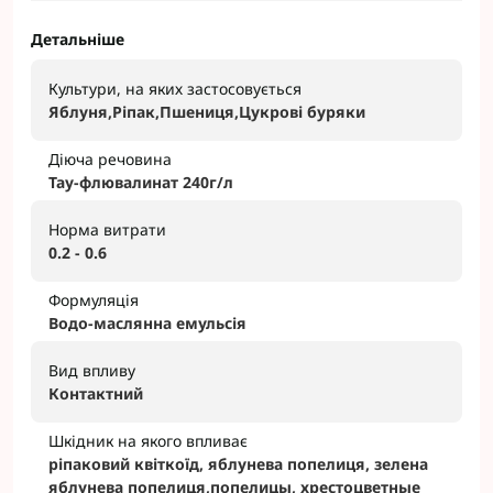
Детальніше
Культури, на яких застосовується
Яблуня,Ріпак,Пшениця,Цукрові буряки
Діюча речовина
Тау-флювалинат 240г/л
Норма витрати
0.2 - 0.6
Формуляція
Водо-маслянна емульсія
Вид впливу
Контактний
Шкідник на якого впливає
ріпаковий квіткоїд, яблунева попелиця, зелена
яблунева попелиця,попелицы, хрестоцветные