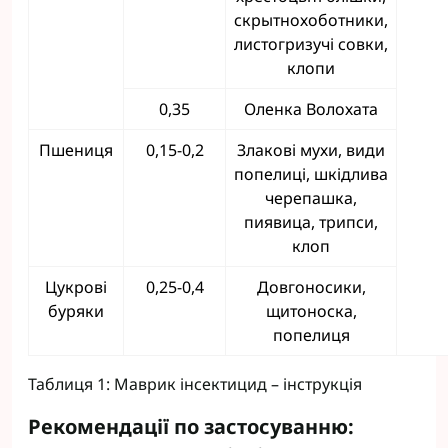
скрытнохоботники,
листогризучі совки,
клопи
0,35
Оленка Волохата
Пшениця
0,15-0,2
Злакові мухи, види
попелиці, шкідлива
черепашка,
пиявица, трипси,
клоп
Цукрові
0,25-0,4
Довгоносики,
буряки
щитоноска,
попелиця
Таблиця 1: Маврик інсектицид – інструкція
Рекомендації по застосуванню: