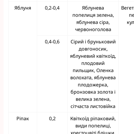
Яблуня
0,2-0,4
Яблунева
Веге
попелиця зелена,
п
яблунева сіра,
ку
червоноголова
0,4-0,6
Сірий і бруньковий
довгоносик,
яблуневий квіткоїд,
плодовий
пильщик, Оленка
волохата, яблунева
плодожерка,
бронзовка золота і
велика зелена,
сітчаста листовійка
Ріпак
0,2
Квіткоїд ріпаковий,
види попелиці,
хрестоцвіті блішки,