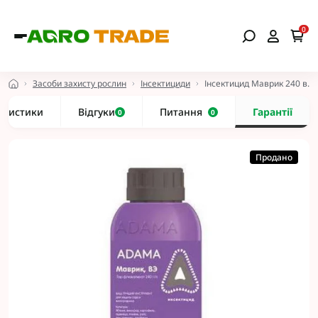
0
Засоби захисту рослин
Інсектициди
Інсектицид Маврик 240 в. е
еристики
Відгуки
Питання
Гарантії
0
0
Продано