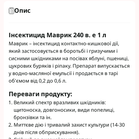
Опис
Інсектицид Маврик 240 в. е 1 л
Маврик – інсектицид контактно-кишкової дії,
який застосовується в боротьбі і гризучими і
сисними шкідниками на посівах яблуні, пшениці,
цукрових буряків і ріпаку. Препарат випускається
у водно-масляної емульсії і продається в тарі
об'ємом від 0,2 до 0,6 л.
Переваги продукту:
Великий спектр вразливих шкідників:
щитоноска, довгоносики, види попелиці,
бронзівки та ін.
Миттєве дію і тривалий захист культури (14-30
днів після обприскування).