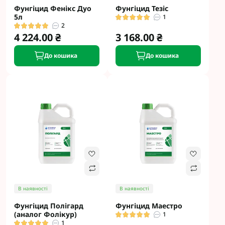
Фунгіцид Фенікс Дуо
Фунгіцид Тезіс
5л
1
2
4 224.00 ₴
3 168.00 ₴
До кошика
До кошика
В наявності
В наявності
Фунгіцид Полігард
Фунгіцид Маестро
(аналог Фолікур)
1
1