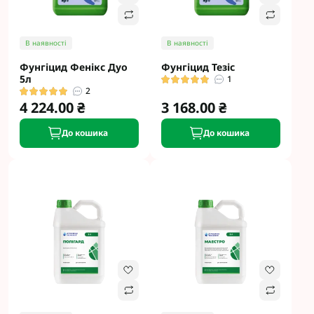
В наявності
В наявності
Фунгіцид Фенікс Дуо
Фунгіцид Тезіс
5л
1
2
4 224.00 ₴
3 168.00 ₴
До кошика
До кошика