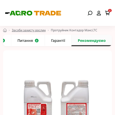
0
Засоби захисту рослин
Протруйник Контадор Максі,ТС
и
Питання
Гарантії
Рекомендуємо
0
0