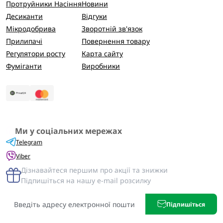
Протруйники Насіння
Новини
Десиканти
Відгуки
Мікродобрива
Зворотній зв'язок
Прилипачі
Повернення товару
Регулятори росту
Карта сайту
Фуміганти
Виробники
Ми у соціальних мережах
Telegram
Viber
Дізнавайтеся першим про акції та знижки
Підпишіться на нашу e-mail розсилку
Підпишіться