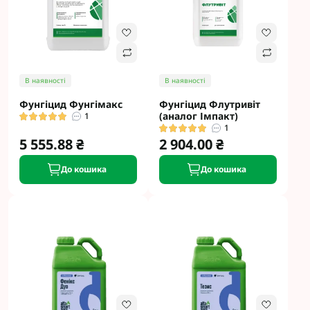
В наявності
В наявності
Фунгіцид Фунгімакс
Фунгіцид Флутривіт
(аналог Імпакт)
1
1
5 555.88 ₴
2 904.00 ₴
До кошика
До кошика