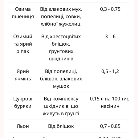
Озима
Від злакових мух,
0,3 - 0,75
пшениця
попелиці, совки,
хлібної жужелиці
Озимий
Від хрестоцвітих
3 – 6
та ярий
блішок,
ріпак
ґрунтових
шкідників
Ярий
Від попелиці,
0,5 - 1,2
ячмінь
блішок, злакових
мушок
Цукрові
Від комплексу
0,15 л на 100 тис.
буряки
шкідників, що
насінин
живуть в ґрунті
Льон
Від блішок
0,7 - 0,85