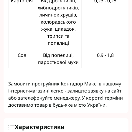
Картопля
Від дротяників,
0,23 - 0,25
хибнодротяників,
личинок хрущів,
колорадського
жука, цикадок,
трипси та
попелиці
Соя
Від попелиці,
0,9 - 1,8
паросткової мухи
Замовити протруйник Контадор Максі в нашому
інтернет-магазині легко - залиште заявку на сайті
або зателефонуйте менеджеру. У короткі терміни
доставимо товар в будь-яке місто України.
Характеристики