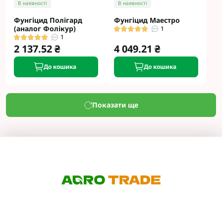
В наявності
В наявності
Фунгіцид Полігард
Фунгіцид Маестро
(аналог Фолікур)
1
1
2 137.52 ₴
4 049.21 ₴
До кошика
До кошика
Показати ще