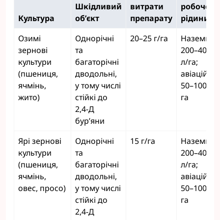
Шкідливий
витрати
робочої
Культура
об’єкт
препарату
рідини
Озимі
Однорічні
20–25 г/га
Наземне:
зернові
та
200–400
культури
багаторічні
л/га;
(пшениця,
дводольні,
авіаційне:
ячмінь,
у тому числі
50–100 л/
жито)
стійкі до
га
2,4-Д
бур’яни
Ярі зернові
Однорічні
15 г/га
Наземне:
культури
та
200–400
(пшениця,
багаторічні
л/га;
ячмінь,
дводольні,
авіаційне:
овес, просо)
у тому числі
50–100 л/
стійкі до
га
2,4-Д