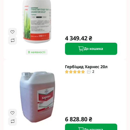
4 349.42 ₴
До кошика
В наявності
Гербіцид Харнес 20л
2
6 828.80 ₴
До кошика