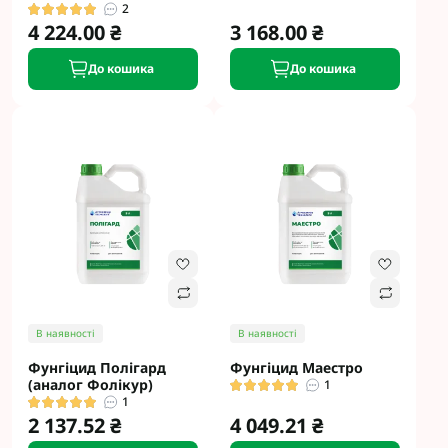
2
4 224.00 ₴
3 168.00 ₴
До кошика
До кошика
В наявності
В наявності
Фунгіцид Полігард
Фунгіцид Маестро
(аналог Фолікур)
1
1
2 137.52 ₴
4 049.21 ₴