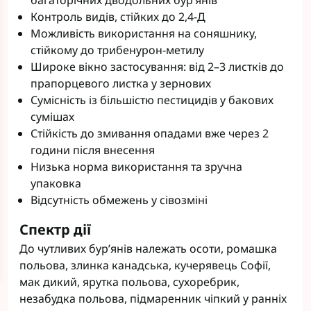
багаторічних дводольних бур’янів
Контроль видів, стійких до 2,4-Д
Можливість використання на соняшнику,
стійкому до трибенурон-метилу
Широке вікно застосування: від 2–3 листків до
прапорцевого листка у зернових
Сумісність із більшістю пестицидів у бакових
сумішах
Стійкість до змивання опадами вже через 2
години після внесення
Низька норма використання та зручна
упаковка
Відсутність обмежень у сівозміні
Спектр дії
До чутливих бур’янів належать осоти, ромашка
польова, злинка канадська, кучерявець Софії,
мак дикий, ярутка польова, сухоребрик,
незабудка польова, підмаренник чіпкий у ранніх