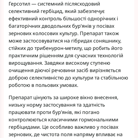
Герсотил — системний післясходовий
селективний гербіцид, який забезпечує
ефективний контроль більшості однорічних і
багаторічних дводольних бур’янів у посівах
зернових колосових культур. Препарат також
може застосовуватися на гібридах соняшнику,
стійких до трибенурон-метилу, що робить його
практичним рішенням для сучасних технологій
вирощування. Завдяки високому ступеню
очищення діючої речовини засіб вирізняється
доброю селективністю до культури та стабільною
роботою в польових умовах.
Препарат цінують за широке вікно внесення,
низьку норму застосування та здатність
працювати проти бур’янів, які погано
контролюються класичними гормональними
гербіцидами. Це особливо важливо у посівах
зернових, де чистота поля напряму впливає на