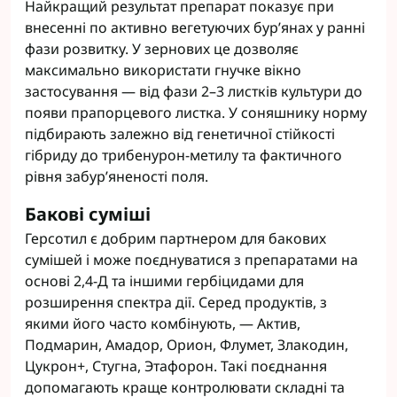
Найкращий результат препарат показує при
внесенні по активно вегетуючих бур’янах у ранні
фази розвитку. У зернових це дозволяє
максимально використати гнучке вікно
застосування — від фази 2–3 листків культури до
появи прапорцевого листка. У соняшнику норму
підбирають залежно від генетичної стійкості
гібриду до трибенурон-метилу та фактичного
рівня забур’яненості поля.
Бакові суміші
Герсотил є добрим партнером для бакових
сумішей і може поєднуватися з препаратами на
основі 2,4-Д та іншими гербіцидами для
розширення спектра дії. Серед продуктів, з
якими його часто комбінують, — Актив,
Подмарин, Амадор, Орион, Флумет, Злакодин,
Цукрон+, Стугна, Этафорон. Такі поєднання
допомагають краще контролювати складні та