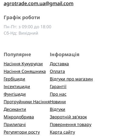
agrotrade.com.ua@gmail.com
Графік роботи
Пн-Пт: з 09:00 до 18:00
Сб-Нд: Вихідний
Популярне
Інформація
Насіння Кукурудзи
Доставка
Насіння Соняшника
Оплата
Гербіциди
Відгуки про магазин
Інсектициди
Гарантії
Фунгіциди
Про нас
Протруйники Насіння
Новини
Десиканти
Відгуки
Мікродобрива
Зворотній зв'язок
Прилипачі
Повернення товару
Регулятори росту
Карта сайту