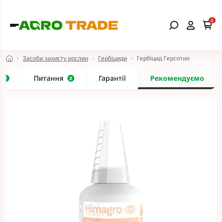
0
Засоби захисту рослин
Гербіциди
Гербіцид Герсотил
и
Питання
Гарантії
Рекомендуємо
2
0