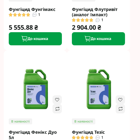
Фунгіцид Фунгімакс
Фунгіцид Флутривіт
(аналог Імпакт)
1
1
5 555.88 ₴
2 904.00 ₴
До кошика
До кошика
В наявності
В наявності
Фунгіцид Фенікс Дуо
Фунгіцид Тезіс
5л
1