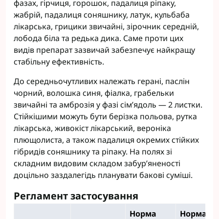
фазах, гірчиця, горошок, падалиця ріпаку,
жабрій, падалиця соняшнику, латук, кульбаба
лікарська, грицики звичайні, зірочник середній,
лобода біла та редька дика. Саме проти цих
видів препарат зазвичай забезпечує найкращу
стабільну ефективність.
До середньочутливих належать герані, паслін
чорний, волошка синя, фіалка, грабельки
звичайні та амброзія у фазі сім’ядоль — 2 листки.
Стійкішими можуть бути берізка польова, рутка
лікарська, живокіст лікарський, вероніка
плющолиста, а також падалиця окремих стійких
гібридів соняшнику та ріпаку. На полях зі
складним видовим складом забур’яненості
доцільно заздалегідь планувати бакові суміші.
Регламент застосування
Норма
Норма