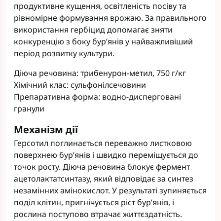
продуктивне кущення, освітленість посіву та
рівномірне формування врожаю. За правильного
використання гербіцид допомагає зняти
конкуренцію з боку бур’янів у найважливіший
період розвитку культури.
Діюча речовина: трибенурон-метил, 750 г/кг
Хімічний клас: сульфонілсечовини
Препаративна форма: водно-дисперговані
гранули
Механізм дії
Герсотил поглинається переважно листковою
поверхнею бур’янів і швидко переміщується до
точок росту. Діюча речовина блокує фермент
ацетолактатсинтазу, який відповідає за синтез
незамінних амінокислот. У результаті зупиняється
поділ клітин, пригнічується ріст бур’янів, і
рослина поступово втрачає життєздатність.