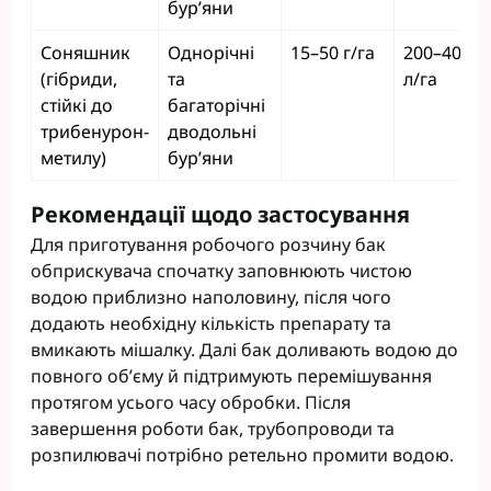
бур’яни
Соняшник
Однорічні
15–50 г/га
200–400
(гібриди,
та
л/га
стійкі до
багаторічні
трибенурон-
дводольні
метилу)
бур’яни
Рекомендації щодо застосування
Для приготування робочого розчину бак
обприскувача спочатку заповнюють чистою
водою приблизно наполовину, після чого
додають необхідну кількість препарату та
вмикають мішалку. Далі бак доливають водою до
повного об’єму й підтримують перемішування
протягом усього часу обробки. Після
завершення роботи бак, трубопроводи та
розпилювачі потрібно ретельно промити водою.