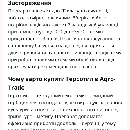
Застереження
Препарат належить до III класу токсичності,
тобто є помірно токсичним. Зберігати його
потрібно в щільно закритій заводській упаковці
при температурі від 0 °С до +35 °С. Термін
придатності — 3 роки. Практика застосування на
соняшнику базується на досвіді використання
діючої речовини в аналогічній концентрації, тому
при роботі з такими схемами обов’язково слід
враховувати рекомендації спеціалістів.
Чому варто купити Герсотил в Agro-
Trade
Герсотил — це зручний і економічно вигідний
гербіцид для господарств, які вирощують зернові
культури та соняшник за технологією стійкості до
трибенурон-метилу. Препарат допомагає
ефективно прибрати дводольні бур’яни, у тому