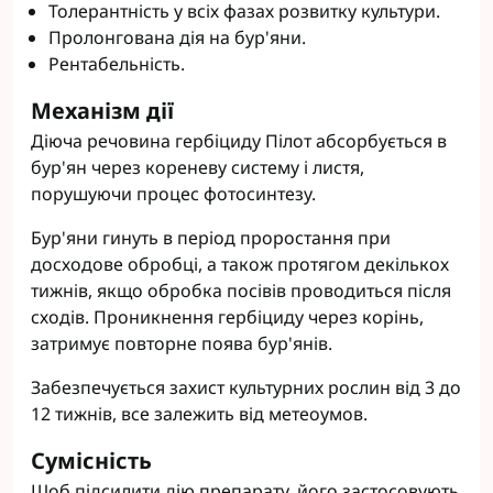
Толерантність у всіх фазах розвитку культури.
Пролонгована дія на бур'яни.
Рентабельність.
Механізм дії
Діюча речовина гербіциду Пілот абсорбується в
бур'ян через кореневу систему і листя,
порушуючи процес фотосинтезу.
Бур'яни гинуть в період проростання при
досходове обробці, а також протягом декількох
тижнів, якщо обробка посівів проводиться після
сходів. Проникнення гербіциду через корінь,
затримує повторне поява бур'янів.
Забезпечується захист культурних рослин від 3 до
12 тижнів, все залежить від метеоумов.
Сумісність
Щоб підсилити дію препарату, його застосовують