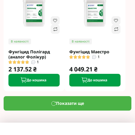
В наявності
В наявності
Фунгіцид Полігард
Фунгіцид Маестро
(аналог Фолікур)
1
1
2 137.52 ₴
4 049.21 ₴
До кошика
До кошика
Показати ще