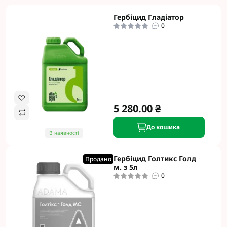
Гербіцид Гладіатор
0
5 280.00 ₴
До кошика
В наявності
Гербіцид Голтикс Голд
Продано
м. з 5л
0