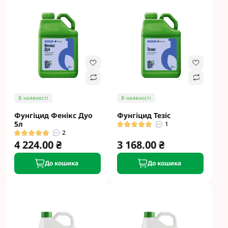
В наявності
В наявності
Фунгіцид Фенікс Дуо
Фунгіцид Тезіс
5л
1
2
4 224.00 ₴
3 168.00 ₴
До кошика
До кошика