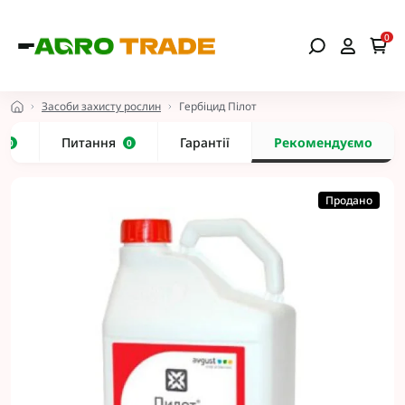
0
Засоби захисту рослин
Гербіцид Пілот
и
Питання
Гарантії
Рекомендуємо
0
0
Продано