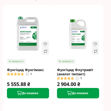
В наявності
В наявності
Фунгіцид Фунгімакс
Фунгіцид Флутривіт
(аналог Імпакт)
1
1
5 555.88 ₴
2 904.00 ₴
До кошика
До кошика