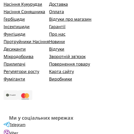
Насіння Кукурудзи
Доставка
Насіння Соняшника
Оплата
Гербіциди
Відгуки про магазин
Інсектициди
Гарантії
Фунгіциди
Про нас
Протруйники Насіння
Новини
Десиканти
Відгуки
Мікродобрива
Зворотній зв'язок
Прилипачі
Повернення товару
Регулятори росту
Карта сайту
Фуміганти
Виробники
Ми у соціальних мережах
Telegram
Viber