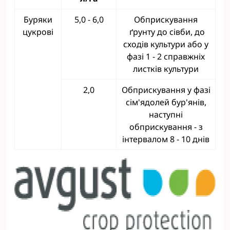
Буряки
5,0 - 6,0
Обприскування
цукрові
ґрунту до сівби, до
сходів культури або у
фазі 1 - 2 справжніх
листків культури
2,0
Обприскування у фазі
сім'ядолей бур'янів,
наступні
обприскування - з
інтервалом 8 - 10 днів