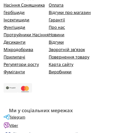
Насіння Соняшника
Оплата
Гербіциди
Відгуки про магазин
Інсектициди
Гарантії
Фунгіциди
Про нас
Протруйники Насіння
Новини
Десиканти
Відгуки
Мікродобрива
Зворотній зв'язок
Прилипачі
Повернення товару
Регулятори росту
Карта сайту
Фуміганти
Виробники
Ми у соціальних мережах
Telegram
Viber