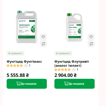
В наявності
В наявності
Фунгіцид Фунгімакс
Фунгіцид Флутривіт
(аналог Імпакт)
1
1
5 555.88 ₴
2 904.00 ₴
До кошика
До кошика