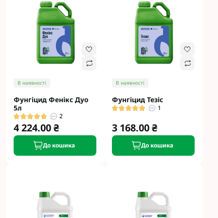
В наявності
В наявності
Фунгіцид Фенікс Дуо
Фунгіцид Тезіс
5л
1
2
4 224.00 ₴
3 168.00 ₴
До кошика
До кошика