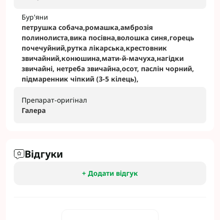
Бур'яни
петрушка собача,ромашка,амброзія
полинолиста,вика посівна,волошка синя,горець
почечуйний,рутка лікарська,крестовник
звичайний,конюшина,мати-й-мачуха,нагідки
звичайні, нетреба звичайна,осот, паслін чорний,
підмаренник чіпкий (3-5 кілець),
Препарат-оригінал
Галера
Відгуки
+ Додати відгук