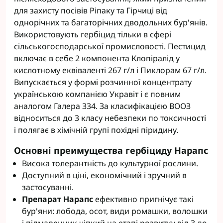
для захисту посівів Ріпаку та Гірчиці від
однорічних та багаторічних дводольних бур'янів.
Використовують гербіцид тільки в сфері
сільськогосподарської промисловості. Пестицид
включає в себе 2 компонента Клопіралід у
кислотному еквіваленті 267 г/л і Пиклорам 67 г/л.
Випускається у формі розчинної концентрату
українською компанією Укравіт і є повним
аналогом Галера 334. За класифікацією ВООЗ
відноситься до 3 класу небезпеки по токсичності
і полягає в хімічній групі похідні піридину.
Основні преимущества гербіциду Нарапс
Висока толерантність до культурної рослини.
Доступний в ціні, економічний і зручний в
застосуванні.
Препарат Нарапс
ефективно пригнічує такі
бур'яни: лобода, осот, види ромашки, волошки