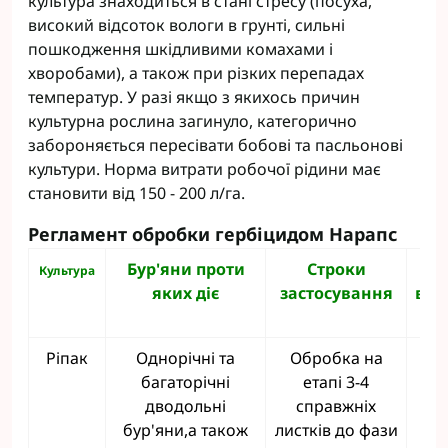
культура знаходиться в стані стресу (посуха,
високий відсоток вологи в грунті, сильні
пошкодження шкідливими комахами і
хворобами), а також при різких перепадах
температур. У разі якщо з якихось причин
культурна рослина загинуло, категорично
забороняється пересівати бобові та пасльонові
культури. Норма витрати робочої рідини має
становити від 150 - 200 л/га.
Регламент обробки гербіцидом Нарапс
Бур'яни проти
Строки
Но
Культура
яких діє
застосування
вит
л
Ріпак
Однорічні та
Обробка на
0,3
багаторічні
етапі 3-4
дводольні
справжніх
бур'яни,а також
листків до фази