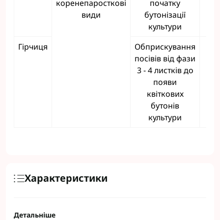
коренепаросткові
початку
види
бутонізації
культури
Гірчиця
Обприскування
0,2
посівів від фази
3 - 4 листків до
появи
квіткових
бутонів
культури
Характеристики
Детальніше