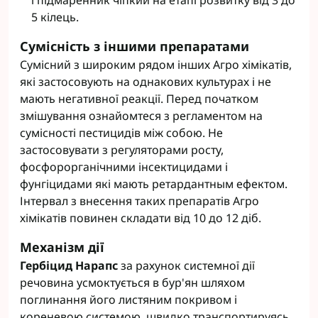
і підмаренник чіпкий на етапі розвитку від 3 до
5 кілець.
Сумісність з іншими препаратами
Сумісний з широким рядом інших Агро хімікатів,
які застосовують на однакових культурах і не
мають негативної реакції. Перед початком
змішування ознайомтеся з регламентом на
сумісності пестицидів між собою. Не
застосовувати з регуляторами росту,
фосфорорганічними інсектицидами і
фунгіцидами які мають ретардантным ефектом.
Інтервал з внесення таких препаратів Агро
хімікатів повинен складати від 10 до 12 діб.
Механізм дії
Гербіцид Нарапс
за рахунок системної дії
речовина усмоктується в бур'ян шляхом
поглинання його листяним покривом і
кореневою системою, швидко транспортируясь