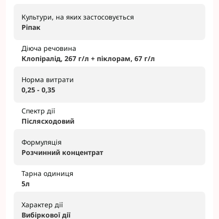
Культури, на яких застосовується
Ріпак
Діюча речовина
Клопіралід, 267 г/л + піклорам, 67 г/л
Норма витрати
0,25 - 0,35
Спектр дії
Післясходовий
Формуляція
Розчинний концентрат
Тарна одиниця
5л
Характер дії
Вибіркової дії