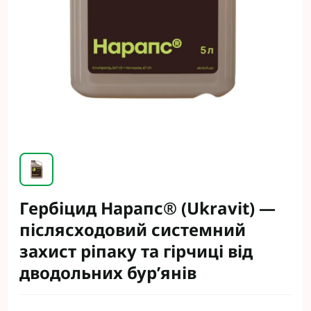
Гербіцид Нарапс® (Ukravit) —
післясходовий системний
захист ріпаку та гірчиці від
дводольних бур’янів