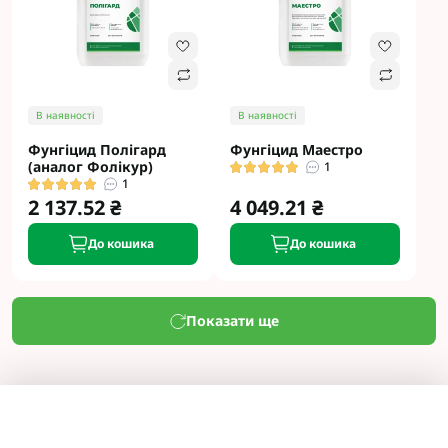
В наявності
В наявності
Фунгіцид Полігард
Фунгіцид Маестро
(аналог Фолікур)
1
1
2 137.52 ₴
4 049.21 ₴
До кошика
До кошика
Показати ще