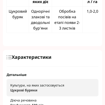
яких діє
л / га
Цукровий
Однорічні
Обробка
1,0-2,0
буряк
злакові та
посівів на
дводольні
етапі появи 2-
бур'яни
3 листків
Характеристики
Детальніше
Культури, на яких застосовується
Цукрові буряки
Діюча речовина