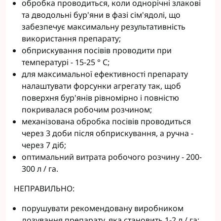
обробка проводиться, коли однорічні злакові
та дводольні бур'яни в фазі сім'ядолі, що
забезпечує максимальну результативність
використання препарату;
обприскування посівів проводити при
температурі - 15-25 ° С;
для максимальної ефективності препарату
налаштувати форсунки агрегату так, щоб
поверхня бур'янів рівномірно і повністю
покривалася робочим розчином;
механізована обробка посівів проводиться
через 3 доби після обприскування, а ручна -
через 7 діб;
оптимальний витрата робочого розчину - 200-
300 л / га.
НЕПРАВИЛЬНО:
порушувати рекомендовану виробником
дозування препарату, яка становить 1-2 л / га;