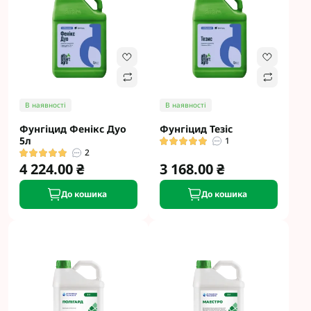
В наявності
В наявності
Фунгіцид Фенікс Дуо
Фунгіцид Тезіс
5л
1
2
4 224.00 ₴
3 168.00 ₴
До кошика
До кошика