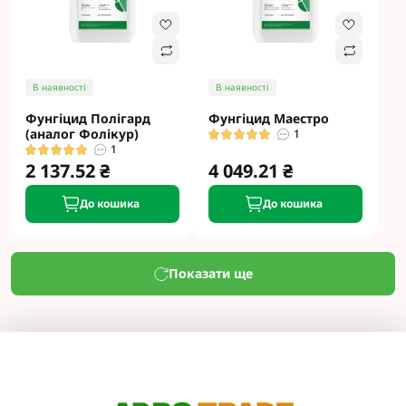
В наявності
В наявності
Фунгіцид Полігард
Фунгіцид Маестро
(аналог Фолікур)
1
1
2 137.52 ₴
4 049.21 ₴
До кошика
До кошика
Показати ще