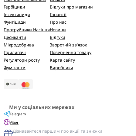
Гербіциди
Відгуки про магазин
Інсектициди
Гарантії
Фунгіциди
Про нас
Протруйники Насіння
Новини
Десиканти
Відгуки
Мікродобрива
Зворотній зв'язок
Прилипачі
Повернення товару
Регулятори росту
Карта сайту
Фуміганти
Виробники
Ми у соціальних мережах
Telegram
Viber
Дізнавайтеся першим про акції та знижки