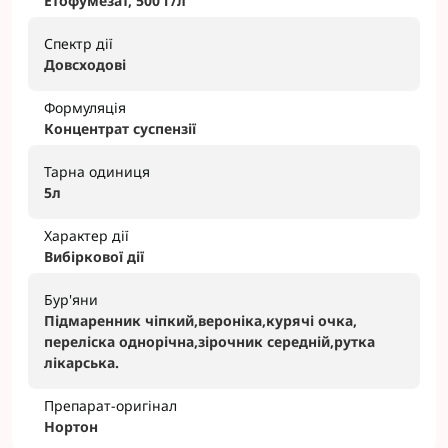
Етофумезат, 500 г/л
Спектр дії
Довсходові
Формуляція
Концентрат суспензії
Тарна одиниця
5л
Характер дії
Вибіркової дії
Бур'яни
Підмаренник чіпкий,вероніка,курячі очка,
переліска однорічна,зірочник середній,рутка
лікарська.
Препарат-оригінал
Нортон