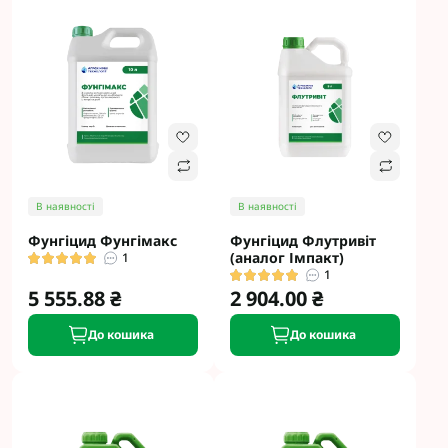
В наявності
В наявності
Фунгіцид Фунгімакс
Фунгіцид Флутривіт
(аналог Імпакт)
1
1
5 555.88 ₴
2 904.00 ₴
До кошика
До кошика