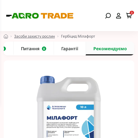
0
Засоби захисту рослин
Гербіцид Мілафорт
и
Питання
Гарантії
Рекомендуємо
1
0