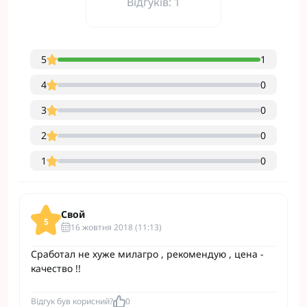
Відгуків: 1
5
1
4
0
3
0
2
0
1
0
Свой
5
16 жовтня 2018 (11:13)
Сработал не хуже милагро , рекомендую , цена -
качество !!
Відгук був корисний?
0