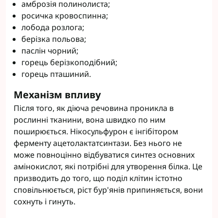
амброзія полинолиста;
росичка кровоспинна;
лобода розлога;
берізка польова;
паслін чорний;
горець берізкоподібний;
горець пташиний.
Механізм впливу
Після того, як діюча речовина проникла в
рослинні тканини, вона швидко по ним
поширюється. Нікосульфурон є інгібітором
ферменту ацетолактатсинтази. Без нього не
може повноцінно відбуватися синтез основних
амінокислот, які потрібні для утворення білка. Це
призводить до того, що поділ клітин істотно
сповільнюється, ріст бур'янів припиняється, вони
сохнуть і гинуть.