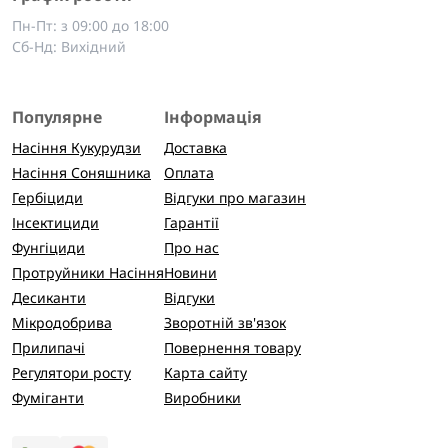
Пн-Пт: з 09:00 до 18:00
Сб-Нд: Вихідний
Популярне
Інформація
Насіння Кукурудзи
Доставка
Насіння Соняшника
Оплата
Гербіциди
Відгуки про магазин
Інсектициди
Гарантії
Фунгіциди
Про нас
Протруйники Насіння
Новини
Десиканти
Відгуки
Мікродобрива
Зворотній зв'язок
Прилипачі
Повернення товару
Регулятори росту
Карта сайту
Фуміганти
Виробники