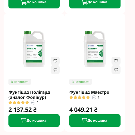
До кошика
До кошика
В наявності
В наявності
Фунгіцид Полігард
Фунгіцид Маестро
(аналог Фолікур)
1
1
2 137.52 ₴
4 049.21 ₴
До кошика
До кошика