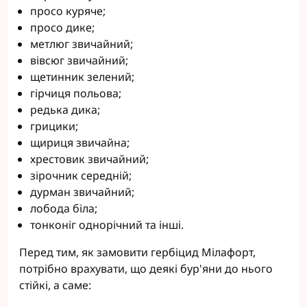
просо куряче;
просо дике;
метлюг звичайний;
вівсюг звичайний;
щетинник зелений;
гірчиця польова;
редька дика;
грицики;
щириця звичайна;
хрестовик звичайний;
зірочник середній;
дурман звичайний;
лобода біла;
тонконіг однорічний та інші.
Перед тим, як замовити гербіцид Мілафорт,
потрібно врахувати, що деякі бур'яни до нього
стійкі, а саме: