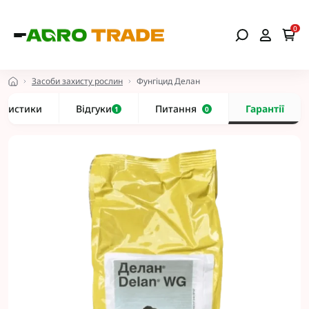
0
Засоби захисту рослин
Фунгіцид Делан
еристики
Відгуки
Питання
Гарантії
1
0