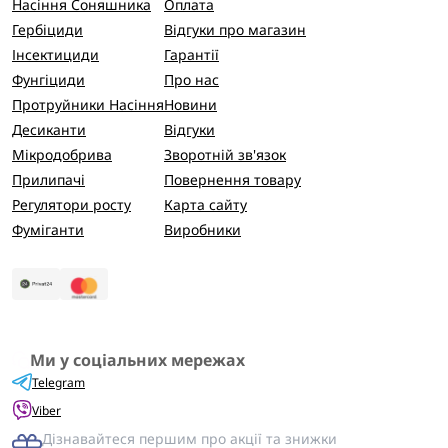
Насіння Соняшника
Оплата
Гербіциди
Відгуки про магазин
Інсектициди
Гарантії
Фунгіциди
Про нас
Протруйники Насіння
Новини
Десиканти
Відгуки
Мікродобрива
Зворотній зв'язок
Прилипачі
Повернення товару
Регулятори росту
Карта сайту
Фуміганти
Виробники
Ми у соціальних мережах
Telegram
Viber
Дізнавайтеся першим про акції та знижки