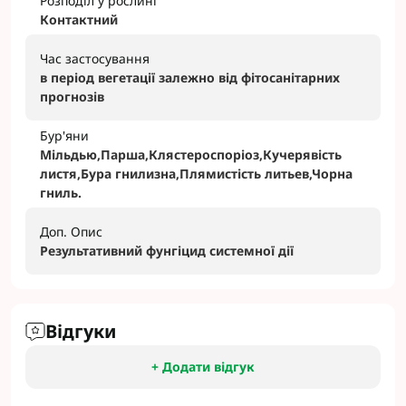
Розподіл у рослині
Контактний
Час застосування
в перiод вегетацiї залежно вiд фiтосанiтарних
прогнозiв
Бур'яни
Мільдью,Парша,Клястероспоріоз,Кучерявість
листя,Бура гнилизна,Плямистість литьев,Чорна
гниль.
Доп. Опис
Результативний фунгіцид системної дії
Відгуки
+ Додати відгук