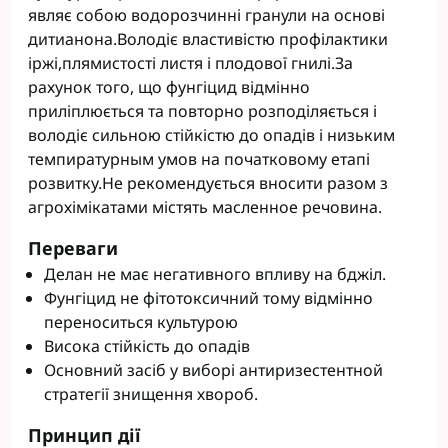
являє собою водорозчинні гранули на основі
дитианона.Володіє властивістю профілактики
іржі,плямистості листя і плодової гнилі.За
рахунок того, що фунгіцид відмінно
приліплюється та повторно розподіляється і
володіє сильною стійкістю до опадів і низьким
темпиратурным умов на початковому етапі
розвитку.Не рекомендується вносити разом з
агрохімікатами містять масленное речовина.
Переваги
Делан не має негативного впливу на бджіл.
Фунгіцид не фітотоксичний тому відмінно
переноситься культурою
Висока стійкість до опадів
Основний засіб у виборі антиризестентной
стратегії знищення хвороб.
Принцип дії