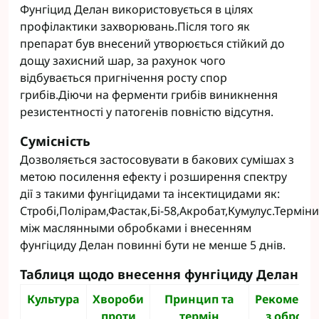
Фунгіцид Делан використовується в цілях
профілактики захворювань.Після того як
препарат був внесений утворюється стійкий до
дощу захисний шар, за рахунок чого
відбувається пригнічення росту спор
грибів.Діючи на ферменти грибів виникнення
резистентності у патогенів повністю відсутня.
Сумісність
Дозволяється застосовувати в бакових сумішах з
метою посилення ефекту і розширення спектру
дії з такими фунгіцидами та інсектицидами як:
Стробі,Полірам,Фастак,Бі-58,Акробат,Кумулус.Терміни
між маслянными обробками і внесенням
фунгіциду Делан повинні бути не менше 5 днів.
Таблиця щодо внесення фунгіциду Делан
Культура
Хвороби
Принцип та
Рекоменда
проти
термін
з обробк