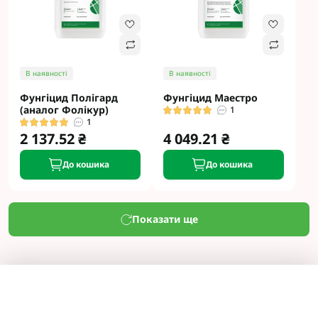
В наявності
В наявності
Фунгіцид Полігард
Фунгіцид Маестро
(аналог Фолікур)
1
1
2 137.52 ₴
4 049.21 ₴
До кошика
До кошика
Показати ще