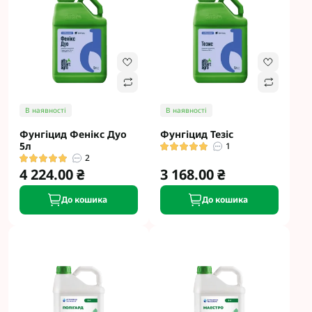
В наявності
В наявності
Фунгіцид Фенікс Дуо
Фунгіцид Тезіс
5л
1
2
4 224.00 ₴
3 168.00 ₴
До кошика
До кошика