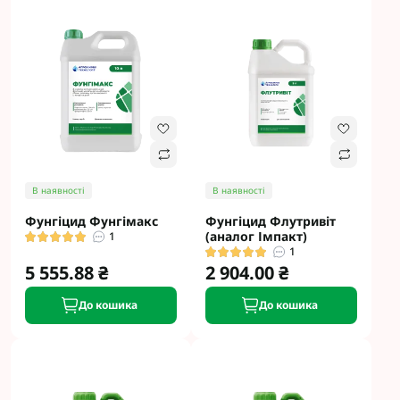
В наявності
В наявності
Фунгіцид Фунгімакс
Фунгіцид Флутривіт
(аналог Імпакт)
1
1
5 555.88 ₴
2 904.00 ₴
До кошика
До кошика