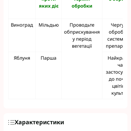
яких діє
обробки
Виноград
Мільдью
Проводьте
Чергуйт
обприскування
обробки 
у період
системни
вегетації
препарата
Яблуня
Парша
Найкращ
час
застосува
до почат
цвітіння
культур
Характеристики