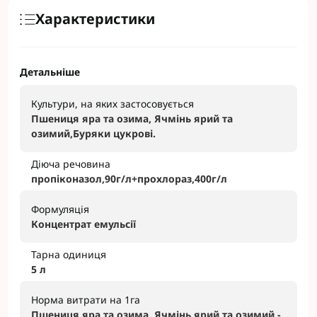
Характеристики
Детальніше
Культури, на яких застосовується
Пшениця яра та озима, Ячмінь ярий та
озимий,Буряки цукрові.
Діюча речовина
пропіконазол,90г/л+прохлораз,400г/л
Формуляція
Концентрат емульсії
Тарна одиниця
5 л
Норма витрати на 1га
Пшениця яра та озима, Ячмінь ярий та озимий -