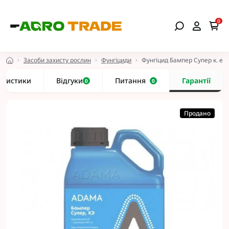
0
Засоби захисту рослин
Фунгіциди
Фунгіцид Бампер Супер к. е 5
еристики
Відгуки
Питання
Гарантії
0
0
Продано