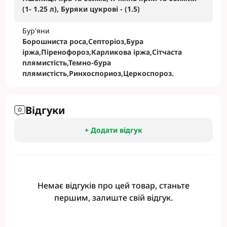
(1- 1.25 л), Буряки цукрові - (1.5)
Бур'яни
Борошниста роса,Септоріоз,Бура
іржа,Піренофороз,Карликова іржа,Сітчаста
плямистість,Темно-бура
плямистість,Ринхоспориоз,Церкоспороз.
Відгуки
+ Додати відгук
Немає відгуків про цей товар, станьте
першим, залиште свій відгук.