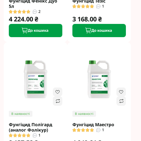
Фунгіцид Фенікс Дуо
Фунгіцид Тезіс
5л
1
2
4 224.00 ₴
3 168.00 ₴
До кошика
До кошика
В наявності
В наявності
Фунгіцид Полігард
Фунгіцид Маестро
(аналог Фолікур)
1
1