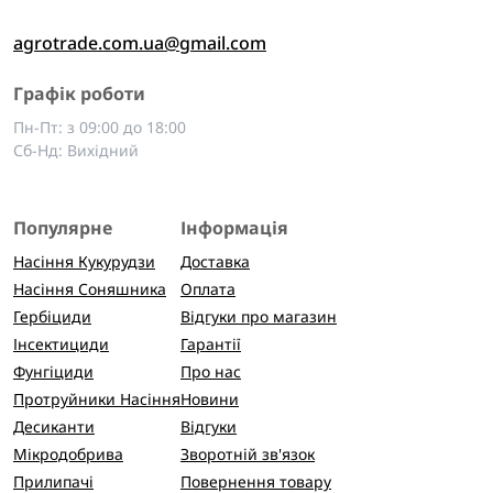
agrotrade.com.ua@gmail.com
Графік роботи
Пн-Пт: з 09:00 до 18:00
Сб-Нд: Вихідний
Популярне
Інформація
Насіння Кукурудзи
Доставка
Насіння Соняшника
Оплата
Гербіциди
Відгуки про магазин
Інсектициди
Гарантії
Фунгіциди
Про нас
Протруйники Насіння
Новини
Десиканти
Відгуки
Мікродобрива
Зворотній зв'язок
Прилипачі
Повернення товару