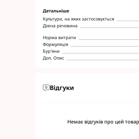
Фунгіциди Cort
Детальніше
Фунгіциди Альф
Культури, на яких застосовується
Фунгіциди Пес
Діюча речовина
Фунгіциди Укра
Фунгіциди Хим
Норма витрати
Формуляція
Фунгіциди BASF
Бур'яни
Фунгіциди BAYE
Доп. Опис
Фунгіциди FMC
Фунгіциди NER
Фунгіциди Syng
Відгуки
Немає відгуків про цей товар