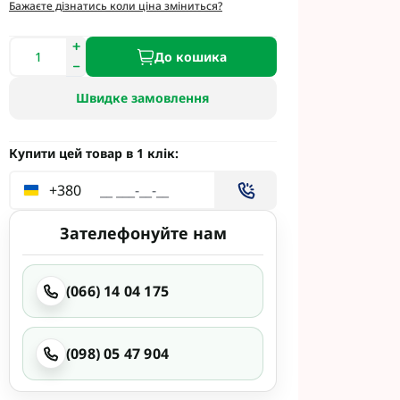
етинг
Бажаєте дізнатись коли ціна зміниться?
Укравіт
До кошика
Швидке замовлення
гента під
гента Під
Купити цей товар в 1 клік:
+380
Зателефонуйте нам
ід Раундап
(066) 14 04 175
(098) 05 47 904