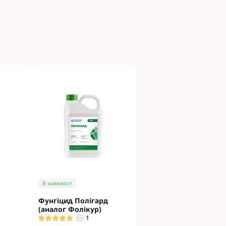
В наявності
Фунгіцид Полігард
(аналог Фолікур)
1