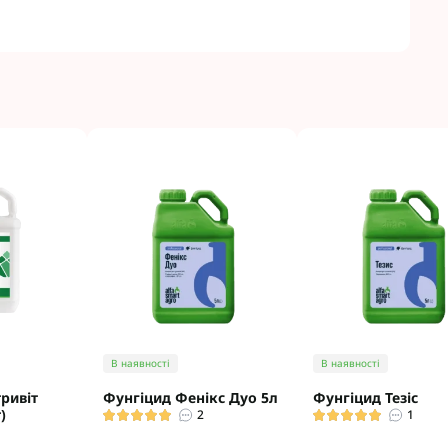
В наявності
В наявності
ривіт
Фунгіцид Фенікс Дуо 5л
Фунгіцид Тезіс
)
2
1