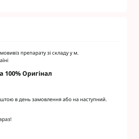
овивіз препарату зі складу у м.
аїні
та 100% Оригінал
штою в день замовлення або на наступний.
араз!