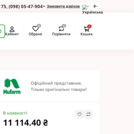
175, (098) 05-47-904
Замовити дзвінок
₴
для Зернових
0
0
0
 для Соняшнику
Обране
Порівняти
Кабінет
Кошик
для Картоплі
для Кукурудзи
для Сої
для Ріпаку
 Протруйники
BASF
Офіційний представник.
 BAYER
Тільки оригінальні товари!
ротруйники
 NERTUS
Альфа Смарт Агро
В наявності
 АХТ
11 114.40 ₴
 Пест ЮА