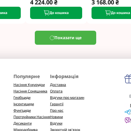
4 224.00 ₴
3 168.00 ₴
шика
До кошика
До кошика
Показати ще
Популярне
Інформація
Насіння Кукурудзи
Доставка
Насіння Соняшника
Оплата
Гербіциди
Відгуки про магазин
Інсектициди
Гарантії
Фунгіциди
Про нас
Протруйники Насіння
Новини
Десиканти
Відгуки
Мікродобрива
Зворотній зв'язок