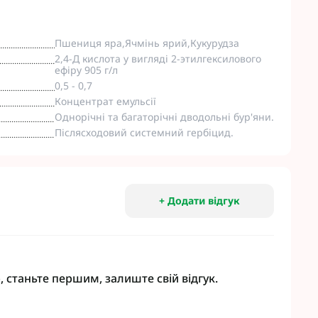
eva
Мікродобрива Плантоніт
а Смарт Агро
Мікродобрива Альфа Смарт
Пшениця яра,Ячмінь ярий,Кукурудза
Агро
т ЮА
2,4-Д кислота у вигляді 2-этилгексилового
Мікродобрива Укравіт
віт
ефіру 905 г/л
агромаркетинг
0,5 - 0,7
Концентрат емульсії
Однорічні та багаторічні дводольні бур'яни.
R
Післясходовий системний гербіцид.
TUS
enta
+ Додати відгук
, станьте першим, залиште свій відгук.