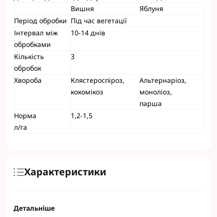
Вишня
Яблуня
Період обробки
Під час вегетації
Інтервал між
10-14 днів
обробками
Кількість
3
обробок
Хвороба
Клястероспіроз,
Альтернаріоз,
кокомікоз
моноліоз,
парша
Норма
1,2-1,5
л/га
Характеристики
Детальніше