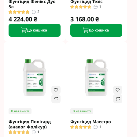
Фунгіцид Фенікс Дуо
Фунгіцид Тезіс
5л
1
2
4 224.00 ₴
3 168.00 ₴
До кошика
До кошика
В наявності
В наявності
Фунгіцид Полігард
Фунгіцид Маестро
(аналог Фолікур)
1
1