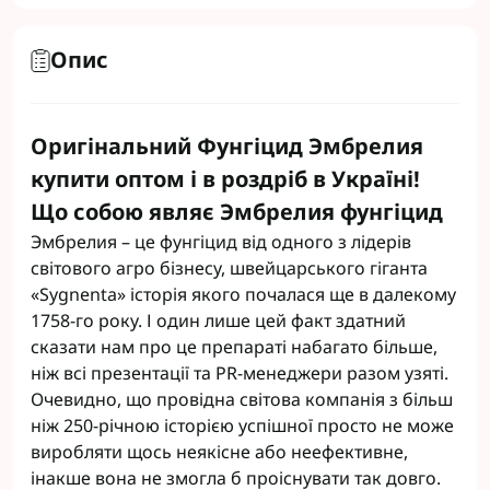
Опис
Оригінальний Фунгіцид Эмбрелия
купити оптом і в роздріб в Україні!
Що собою являє Эмбрелия фунгіцид
Эмбрелия – це фунгіцид від одного з лідерів
світового агро бізнесу, швейцарського гіганта
«Sygnenta» історія якого почалася ще в далекому
1758-го року. І один лише цей факт здатний
сказати нам про це препараті набагато більше,
ніж всі презентації та PR-менеджери разом узяті.
Очевидно, що провідна світова компанія з більш
ніж 250-річною історією успішної просто не може
виробляти щось неякісне або неефективне,
інакше вона не змогла б проіснувати так довго.