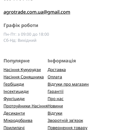
agrotrade.com.ua@gmail.com
Графік роботи
Пн-Пт: з 09:00 до 18:00
Сб-Нд: Вихідний
Популярне
Інформація
Насіння Кукурудзи
Доставка
Насіння Соняшника
Оплата
Гербіциди
Відгуки про магазин
Інсектициди
Гарантії
Фунгіциди
Про нас
Протруйники Насіння
Новини
Десиканти
Відгуки
Мікродобрива
Зворотній зв'язок
Прилипачі
Повернення товару