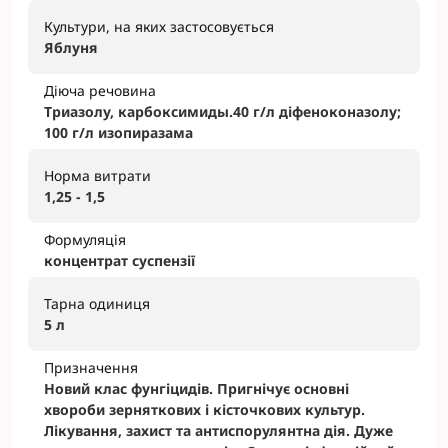
Культури, на яких застосовується
Яблуня
Діюча речовина
Триазолу, карбоксимиды.40 г/л діфеноконазолу;
100 г/л изопиразама
Норма витрати
1,25 - 1,5
Формуляція
концентрат суспензії
Тарна одиниця
5 л
Призначення
Новий клас фунгіцидів. Пригнічує основні
хвороби зерняткових і кісточкових культур.
Лікування, захист та антиспорулянтна дія. Дуже