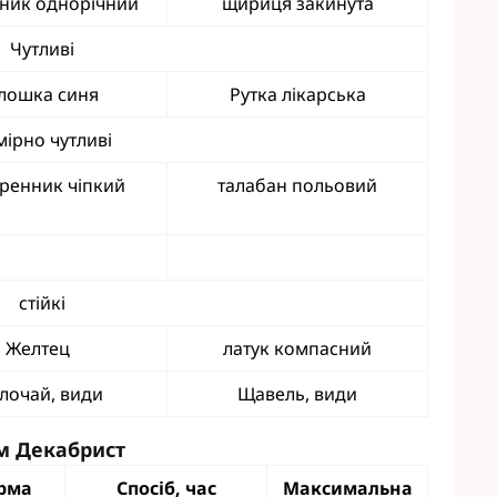
ник однорічний
щириця закинута
Чутливі
лошка синя
Рутка лікарська
мірно чутливі
ренник чіпкий
талабан польовий
стійкі
Желтец
латук компасний
лочай, види
Щавель, види
м Декабрист
рма
Спосіб, час
Максимальна