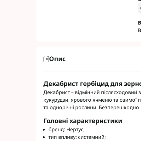
В
В
Фунгіциди Для 
Фунгіциди Для 
Фунгіциди для 
Опис
Фунгіциди Для
Фунгіциди Для 
Фунгіциди для 
Декабрист гербіцид для зерно
Фунгіциди для 
Декабрист – відмінний післясходовий з
Фунгіциди Для 
кукурудзи, ярового ячменю та озимої п
Фунгіциди Для 
та однорічні рослини. Безперешкодно п
Фунгіциди Для 
Фунгіциди Для 
Головні характеристики
Контактні фунг
бренд: Нертус;
Системні фунгі
тип впливу: системний;
Фунгіциди АХТ