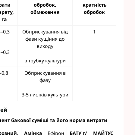
рати
обробок,
кратність
арату,
обмеження
обробок
/ га
5–0,3
Обприскування від
1
фази кущіння до
виходу
5–0,3
в трубку культури
–0,8
Обприскування в
фазу
3-5 листків культури
сей
ент бакової суміші та його норма витрати
розний,
Амінка
Ефірон
БАТУ г/
МАЙТУС