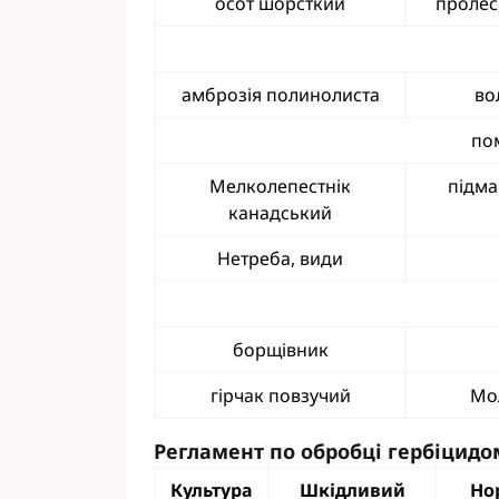
осот шорсткий
пролес
амброзія полинолиста
во
по
Мелколепестнік
підма
канадський
Нетреба, види
борщівник
гірчак повзучий
Мо
Регламент по обробці гербіцидо
Культура
Шкідливий
Но