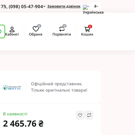
175, (098) 05-47-904
Замовити дзвінок
₴
для Зернових
0
0
0
 для Соняшнику
Обране
Порівняти
Кабінет
Кошик
для Картоплі
для Кукурудзи
для Сої
для Ріпаку
 Протруйники
екомендуємо
BASF
Офіційний представник.
 BAYER
Тільки оригінальні товари!
ротруйники
 NERTUS
Альфа Смарт Агро
В наявності
 АХТ
2 465.76 ₴
 Пест ЮА