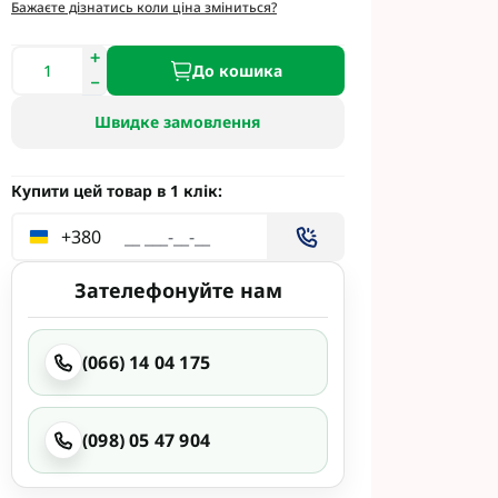
етинг
Бажаєте дізнатись коли ціна зміниться?
Укравіт
До кошика
Швидке замовлення
гента під
гента Під
Купити цей товар в 1 клік:
+380
Зателефонуйте нам
ід Раундап
(066) 14 04 175
(098) 05 47 904