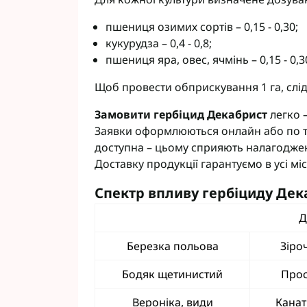
пшениця озимих сортів – 0,15 - 0,30;
кукурудза – 0,4 - 0,8;
пшениця яра, овес, ячмінь – 0,15 - 0,3
Щоб провести обприскування 1 га, слід
Замовити гербіцид Декабрист
легко –
Заявки оформлюються онлайн або по 
доступна – цьому сприяють налагоджен
Доставку продукції гарантуємо в усі міс
Спектр впливу гербіциду Дек
Д
Березка польова
Зіро
Бодяк щетинистий
Прос
Вероніка, види
Канат