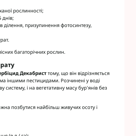
eva
Мікродобрива Плантоніт
жаної рослинності;
а Смарт Агро
Мікродобрива Альфа Смарт
 днів;
Агро
т ЮА
в ділення, призупинення фотосинтезу,
Мікродобрива Укравіт
віт
агромаркетинг
рат.
лісних багаторічних рослин.
R
арату
TUS
ербіцид Декабрист
тому, що він відрізняється
enta
тьма іншими пестицидами. Розчинені у воді
 систему, і на вегетативну масу бур'янів без
жна позбутися найбільш живучих осоту і
 (в л / га):