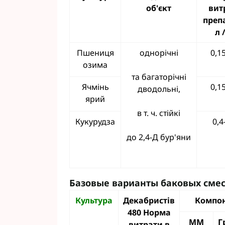
об'єкт
вит
преп
л 
Пшениця
однорічні
0,1
озима
та багаторічні
Ячмінь
0,1
дводольні,
ярий
в т. ч. стійкі
Кукурудза
0,4
до 2,4-Д бур'яни
Базовые варианты баковых сме
Культура
Декабристів
Компон
480 Норма
ММ
Г
витрати в