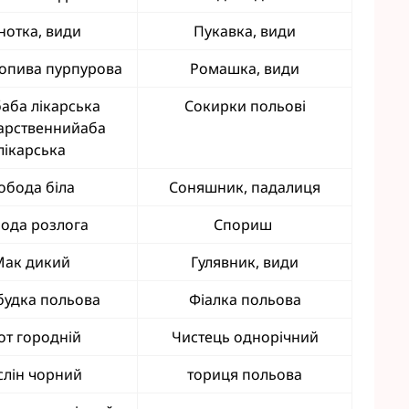
нотка, види
Пукавка, види
ропива пурпурова
Ромашка, види
аба лікарська
Сокирки польові
арственнийаба
лікарська
обода біла
Соняшник, падалиця
ода розлога
Спориш
Мак дикий
Гулявник, види
будка польова
Фіалка польова
от городній
Чистець однорічний
слін чорний
ториця польова