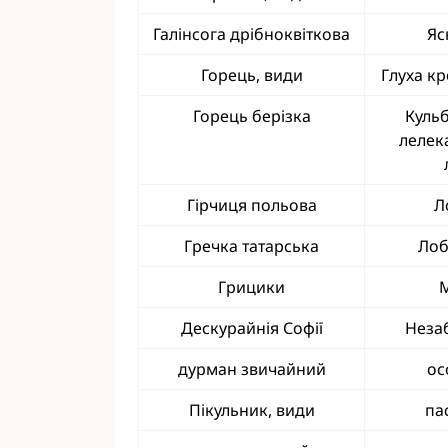
Галінсога дрібноквіткова
Яс
Горець, види
Глуха к
Горець берізка
Кульб
лелек
Гірчиця польова
Л
Гречка татарська
Лоб
Грицики
Дескурайнія Софії
Неза
дурман звичайний
ос
Пікульник, види
па