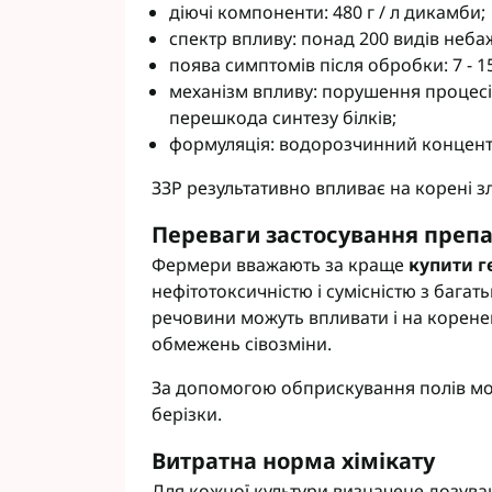
діючі компоненти: 480 г / л дикамби;
Фунгіциди Cort
спектр впливу: понад 200 видів неба
Фунгіциди Альф
поява симптомів після обробки: 7 - 15
Фунгіциди Пес
механізм впливу: порушення процесі
Фунгіциди Укра
перешкода синтезу білків;
Фунгіциди Хим
формуляція: водорозчинний концент
Фунгіциди BASF
ЗЗР результативно впливає на корені з
Фунгіциди BAYE
Фунгіциди FMC
Переваги застосування преп
Фунгіциди NER
Фермери вважають за краще
купити г
Фунгіциди Syng
нефітотоксичністю і сумісністю з бага
речовини можуть впливати і на кореневу
обмежень сівозміни.
За допомогою обприскування полів мо
берізки.
Витратна норма хімікату
Для кожної культури визначене дозування