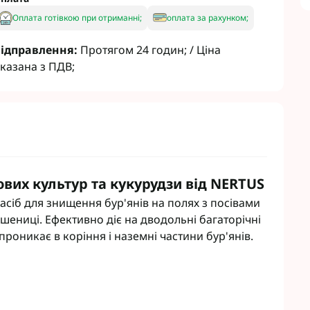
Гербіциди Укравіт
Насіння ріпаку Лімагрейн
Оплата готівкою при отриманні;
оплата за рахунком;
Гербіциди Химагромаркетинг
Насіння ріпаку Лембке
Насіння ріпаку Caussade
ідправлення:
Протягом 24 годин; / Ціна
Насіння ріпаку Brevant
казана з ПДВ;
кукурудзи
Гумати
сої
Інокулянти для сої
Зернових
Добрива для буряків
 Соняшнику
Комплексні мікродобрива
Винограду
Мікродобрива для зернових
Рапса
Мікродобрива для кукурудзи
вих культур та кукурудзи від NERTUS
Картоплі
Мікродобрива для пшениці
асіб для знищення бур'янів на полях з посівами
Овочів
Мікродобрива для Ріпаку
шениці. Ефективно діє на дводольні багаторічні
Часнику
Мікродобрива для сої
роникає в коріння і наземні частини бур'янів.
садів
Мікродобрива для соняшника
буряка
Мікродобрива Life Force Ukraine
іциди
Мікродобрива StimOrganic
циди
Мікродобрива Humintech
Мікродобрива NERTUS