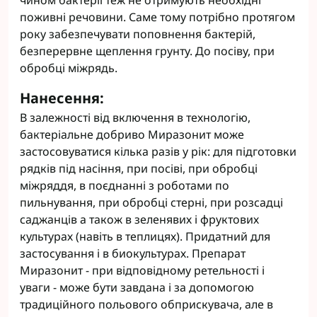
чином бактерії теж не отримують необхідні
поживні речовини. Саме тому потрібно протягом
року забезпечувати поповнення бактерій,
безперервне щеплення грунту. До посіву, при
обробці міжрядь.
Нанесення:
В залежності від включення в технологію,
бактеріальне добриво Миразонит може
застосовуватися кілька разів у рік: для підготовки
рядків під насіння, при посіві, при обробці
міжряддя, в поєднанні з роботами по
пильнування, при обробці стерні, при розсадці
саджанців а також в зеленявих і фруктових
культурах (навіть в теплицях). Придатний для
застосування і в биокультурах. Препарат
Миразонит - при відповідному ретельності і
уваги - може бути завдана і за допомогою
традиційного польового обприскувача, але в