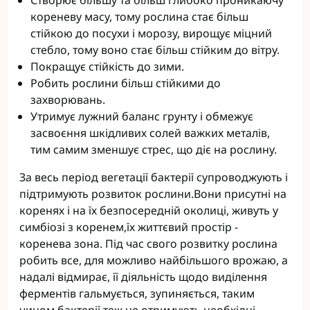
Створює більшу та більш глибоко проникаючу
кореневу масу, тому рослина стає більш
стійкою до посухи і морозу, вирощує міцний
стебло, тому воно стає більш стійким до вітру.
Покращує стійкість до зими.
Робить рослини більш стійкими до
захворювань.
Утримує лужний баланс грунту і обмежує
засвоєння шкідливих солей важких металів,
тим самим зменшує стрес, що діє на рослину.
За весь період вегетації бактерії супроводжують і
підтримують розвиток рослини.Вони присутні на
коренях і на їх безпосередній околиці, живуть у
симбіозі з коренем,їх життєвий простір -
коренева зона. Під час свого розвитку рослина
робить все, для можливо найбільшого врожаю, а
надалі відмирає, її діяльність щодо виділення
ферментів гальмується, зупиняється, таким