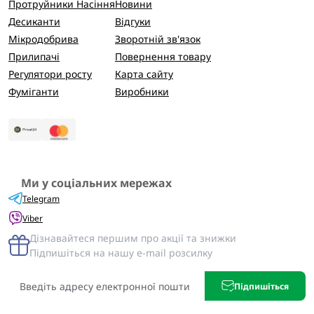
Протруйники Насіння
Новини
Десиканти
Відгуки
Мікродобрива
Зворотній зв'язок
Прилипачі
Повернення товару
Регулятори росту
Карта сайту
Фуміганти
Виробники
Ми у соціальних мережах
Telegram
Viber
Дізнавайтеся першим про акції та знижки
Підпишіться на нашу e-mail розсилку
Підпишіться