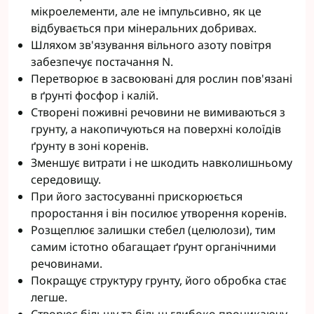
мікроелементи, але не імпульсивно, як це
відбувається при мінеральних добривах.
Шляхом зв'язування вільного азоту повітря
забезпечує постачання N.
Перетворює в засвоювані для рослин пов'язані
в ґрунті фосфор і калій.
Створені поживні речовини не вимиваються з
грунту, а накопичуються на поверхні колоїдів
ґрунту в зоні коренів.
Зменшує витрати і не шкодить навколишньому
середовищу.
При його застосуванні прискорюється
проростання і він посилює утворення коренів.
Розщеплює залишки стебел (целюлози), тим
самим істотно обагащает ґрунт органічними
речовинами.
Покращує структуру грунту, його обробка стає
легше.