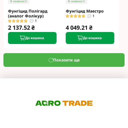
В наявності
В наявності
Фунгіцид Полігард
Фунгіцид Маестро
(аналог Фолікур)
1
1
2 137.52 ₴
4 049.21 ₴
До кошика
До кошика
Показати ще