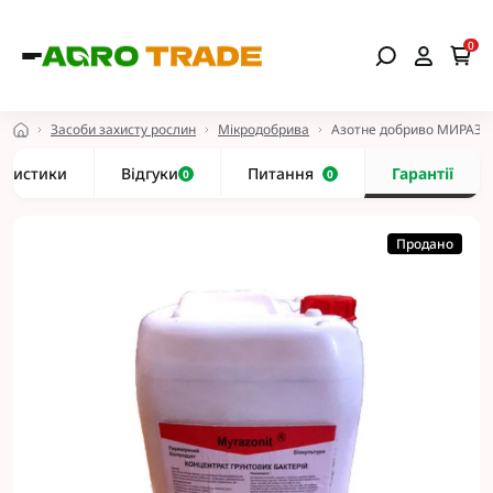
0
Засоби захисту рослин
Мікродобрива
Азотне добриво МИРАЗ
еристики
Відгуки
Питання
Гарантії
0
0
Продано