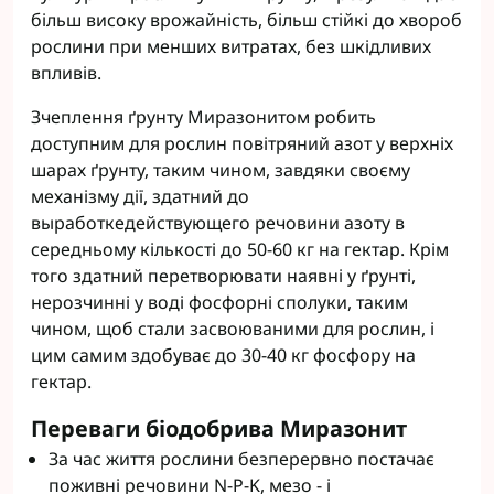
більш високу врожайність, більш стійкі до хвороб
рослини при менших витратах, без шкідливих
впливів.
Зчеплення ґрунту Миразонитом робить
доступним для рослин повітряний азот у верхніх
шарах ґрунту, таким чином, завдяки своєму
механізму дії, здатний до
выработкедействующего речовини азоту в
середньому кількості до 50-60 кг на гектар. Крім
того здатний перетворювати наявні у ґрунті,
нерозчинні у воді фосфорні сполуки, таким
чином, щоб стали засвоюваними для рослин, і
цим самим здобуває до 30-40 кг фосфору на
гектар.
Переваги біодобрива Миразонит
За час життя рослини безперервно постачає
поживні речовини N-P-K, мезо - і