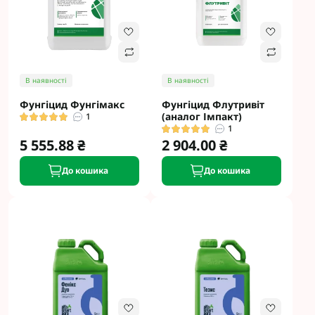
В наявності
В наявності
Фунгіцид Фунгімакс
Фунгіцид Флутривіт
(аналог Імпакт)
1
1
5 555.88 ₴
2 904.00 ₴
До кошика
До кошика