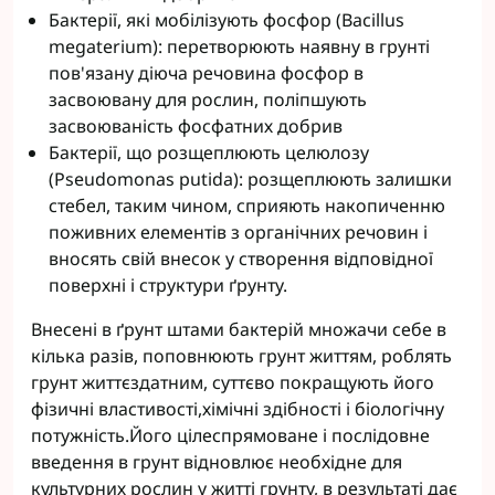
Бактерії, які мобілізують фосфор (Bacillus
megaterium): перетворюють наявну в грунті
пов'язану діюча речовина фосфор в
засвоювану для рослин, поліпшують
засвоюваність фосфатних добрив
Бактерії, що розщеплюють целюлозу
(Pseudomonas putіda): розщеплюють залишки
стебел, таким чином, сприяють накопиченню
поживних елементів з органічних речовин і
вносять свій внесок у створення відповідної
поверхні і структури ґрунту.
Внесені в ґрунт штами бактерій множачи себе в
кілька разів, поповнюють грунт життям, роблять
грунт життєздатним, суттєво покращують його
фізичні властивості,хімічні здібності і біологічну
потужність.Його цілеспрямоване і послідовне
введення в грунт відновлює необхідне для
культурних рослин у житті грунту, в результаті дає