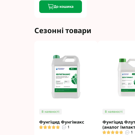
До кошика
Сезонні товари
В наявності
В наявності
Фунгіцид Фунгімакс
Фунгіцид Флут
(аналог Імпакт
1
1