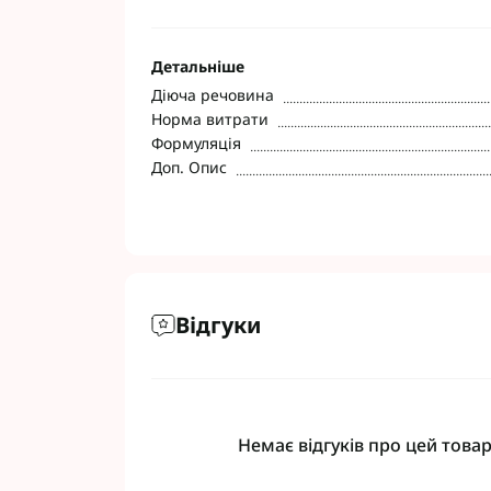
Фунгіциди Cort
Фунгіциди Альф
Детальніше
Фунгіциди Пес
Діюча речовина
Фунгіциди Укра
Норма витрати
Фунгіциди Хим
Формуляція
Фунгіциди BASF
Доп. Опис
Фунгіциди BAYE
Фунгіциди FMC
Фунгіциди NER
Фунгіциди Syng
Відгуки
Немає відгуків про цей товар