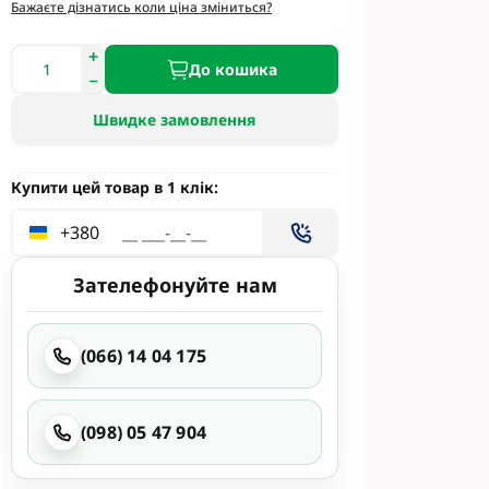
етинг
Бажаєте дізнатись коли ціна зміниться?
Укравіт
До кошика
Швидке замовлення
гента під
гента Під
Купити цей товар в 1 клік:
+380
Зателефонуйте нам
ід Раундап
(066) 14 04 175
(098) 05 47 904