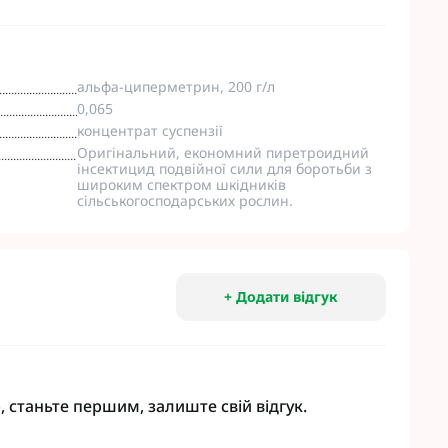
eva
Мікродобрива Плантоніт
а Смарт Агро
Мікродобрива Альфа Смарт
Агро
т ЮА
альфа-циперметрин, 200 г/л
Мікродобрива Укравіт
віт
0,065
агромаркетинг
концентрат суспензії
Оригінальний, економний пиретроидний
інсектицид подвійної сили для боротьби з
R
широким спектром шкідників
сільськогосподарських рослин.
TUS
enta
+ Додати відгук
, станьте першим, залиште свій відгук.