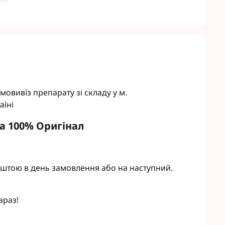
овивіз препарату зі складу у м.
аїні
та 100% Оригінал
штою в день замовлення або на наступний.
араз!