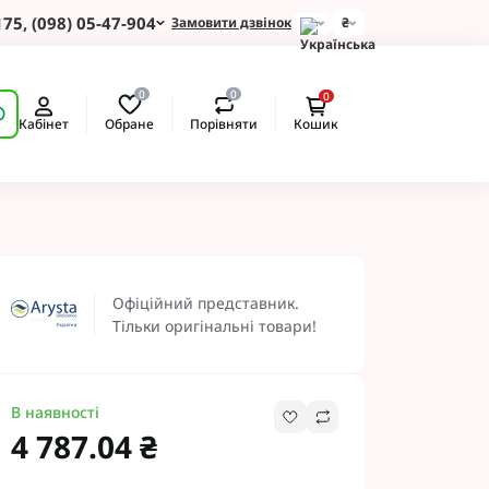
175, (098) 05-47-904
Замовити дзвінок
₴
для Зернових
0
0
0
 для Соняшнику
Обране
Порівняти
Кабінет
Кошик
для Картоплі
для Кукурудзи
для Сої
для Ріпаку
 Протруйники
BASF
Офіційний представник.
 BAYER
Тільки оригінальні товари!
ротруйники
 NERTUS
Альфа Смарт Агро
В наявності
 АХТ
4 787.04 ₴
 Пест ЮА