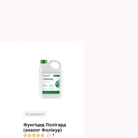
В наявності
Фунгіцид Полігард
(аналог Фолікур)
1