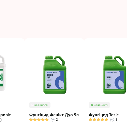
В наявності
В наявності
ривіт
Фунгіцид Фенікс Дуо 5л
Фунгіцид Тезіс
)
2
1