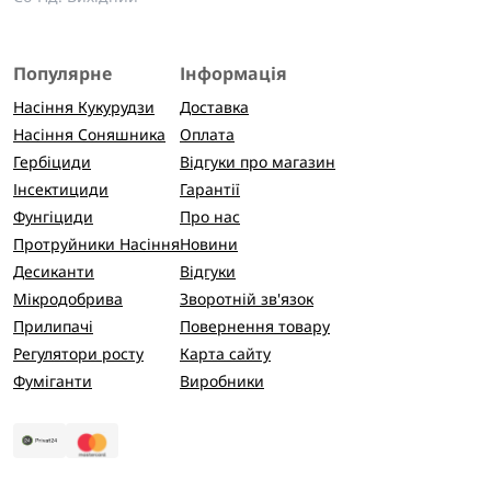
Популярне
Інформація
Насіння Кукурудзи
Доставка
Насіння Соняшника
Оплата
Гербіциди
Відгуки про магазин
Інсектициди
Гарантії
Фунгіциди
Про нас
Протруйники Насіння
Новини
Десиканти
Відгуки
Мікродобрива
Зворотній зв'язок
Прилипачі
Повернення товару
Регулятори росту
Карта сайту
Фуміганти
Виробники