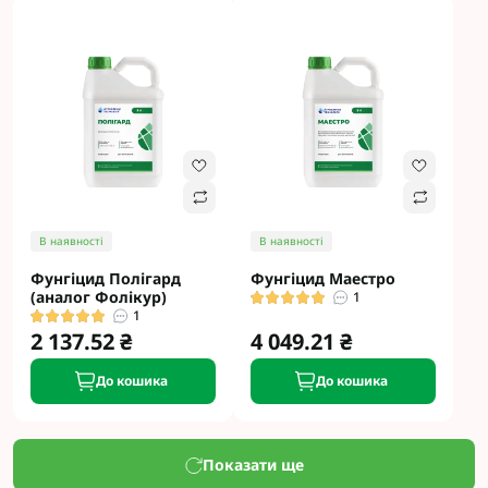
В наявності
В наявності
Фунгіцид Полігард
Фунгіцид Маестро
(аналог Фолікур)
1
1
2 137.52 ₴
4 049.21 ₴
До кошика
До кошика
Показати ще