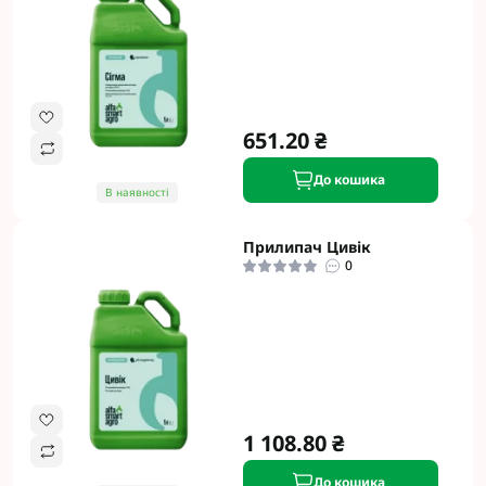
651.20 ₴
До кошика
В наявності
Прилипач Цивік
0
1 108.80 ₴
До кошика