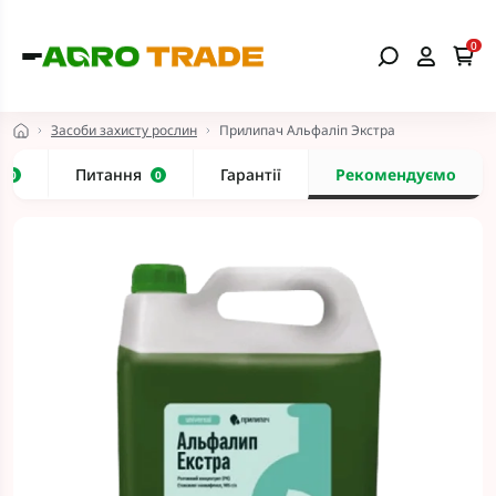
0
Засоби захисту рослин
Прилипач Альфаліп Экстра
и
Питання
Гарантії
Рекомендуємо
0
0