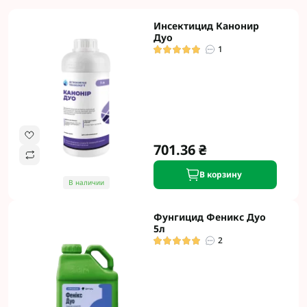
Инсектицид Канонир
Дуо
1
701.36 ₴
В корзину
В наличии
Фунгицид Феникс Дуо
5л
2