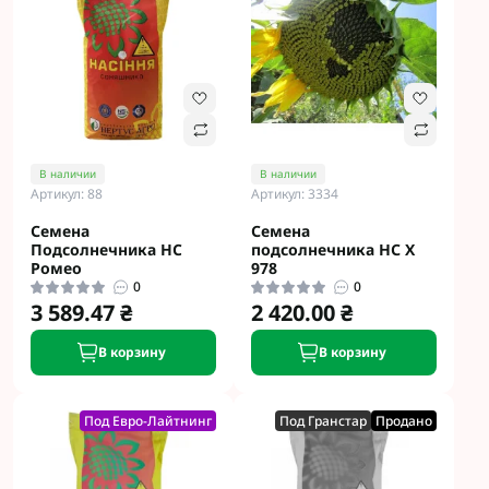
В наличии
В наличии
Артикул: 88
Артикул: 3334
Семена
Семена
Подсолнечника HC
подсолнечника НС Х
Ромео
978
0
0
3 589.47 ₴
2 420.00 ₴
В корзину
В корзину
Под Евро-Лайтнинг
Под Гранстар
Продано