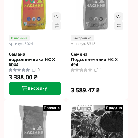
В наличии
Распродано
Артикул: 3024
Артикул: 3318
Семена
Семена
подсолнечника НС Х
Подсолнечника НС Х
6044
494
0
1
3 388.00 ₴
В корзину
3 589.47 ₴
Продано
Продано