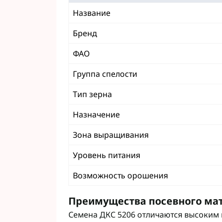
Фунгициды АХТ
Название
Фунгициды Cor
Бренд
Фунгициды Аль
Фунгициды Пес
ФАО
Фунгициды Укр
Фунгициды Хим
Группа спелости
Фунгициды BAS
Тип зерна
Фунгициды BAY
Фунгициды FM
Назначение
Фунгициды NE
Фунгициды Syn
Зона выращивания
Уровень питания
Возможность орошения
Преимущества посевного ма
Семена ДКС 5206 отличаются высоким 