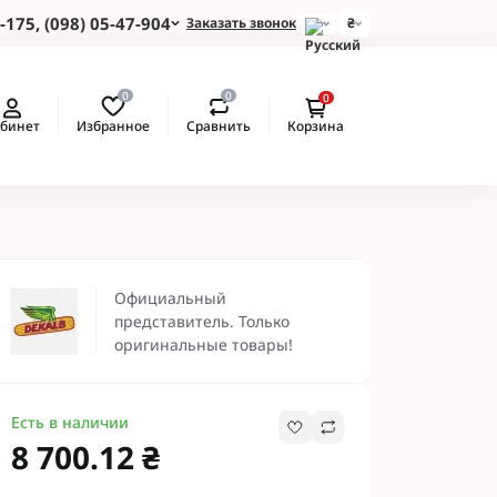
-175, (098) 05-47-904
Заказать звонок
₴
и для Пшеницы
0
0
0
 для Подсолнуха
Избранное
Сравнить
бинет
Корзина
 для Картофеля
 для Кукурузы
 для Сои
 для Рапса
ые Протравители
 BASF
Официальный
 BAYER
представитель. Только
 Протравители
оригинальные товары!
и NERTUS
 Альфа Смарт
Есть в наличии
8 700.12 ₴
 АХТ
 Пест ЮА