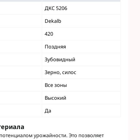
Микроудобрения StimOrganic
ДКС 5206
Микроудобрения Humintech
teva
Микроудобрения NERTUS
фа Смарт Агро
Dekalb
Микроудобрения Плантонит
т ЮА
420
Микроудобрения Альфа Смарт
авит
Агро
агромаркетинг
Поздняя
Микроудобрения Укравит
F
Зубовидный
ER
C
Зерно, силос
RTUS
genta
Все зоны
Высокий
Да
териала
потенциалом урожайности. Это позволяет