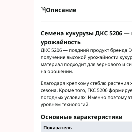
Гербициды Бес
Описание
Гербициды Укр
Гербициды Хим
Семена кукурузы ДКС 5206 —
урожайность
Фунгициды Для
Фунгициды Для
ДКС 5206 — поздний продукт бренда D
Фунгициды для
получение высокой урожайности кукур
Фунгициды Для
материал подходит для зернового и с
Фунгициды Для
на орошении.
Фунгициды для
Благодаря крепкому стеблю растения 
Фунгициды для
сезона. Кроме того, ГКС 5206 формиру
Фунгициды Для
погодных условиях. Именно поэтому эт
Фунгициды Для
уровнем технологий.
Фунгициды Для
Фунгициды Для
Основные характеристики
Контактные фу
Показатель
Системные фун