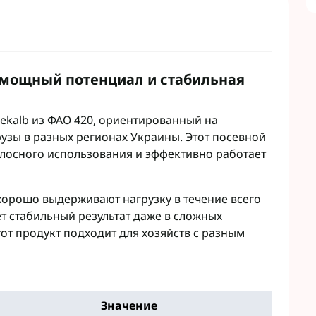
т
Семена рапса Кортева
авит
Семена рапса Лембке
агромаркетинг
Семена рапса Лимагрейн
Семена рапса Caussade
 мощный потенциал и стабильная
Семена рапса Brevant
 Кукурузы
Гуматы
 сои
Инокулянты для сои
ekalb из ФАО 420, ориентированный на
 Зерновых
Комплексные микроудобрения
узы в разных регионах Украины. Этот посевной
 Подсолнечника
Микроудобрения для зерновых
илосного использования и эффективно работает
 Винограда
Микроудобрения для кукурузы
 Рапса
Микроудобрения для
хорошо выдерживают нагрузку в течение всего
подсолнечника
 Картофеля
ет стабильный результат даже в сложных
Микроудобрения для пшеницы
 Овощей
от продукт подходит для хозяйств с разным
Микроудобрения для Рапса
 Чеснока
Микроудобрения для сои
 садов
Удобрения для Свеклы
 свеклы
Микроудобрения Life Force
нгициды
Ukraine
Значение
гициды