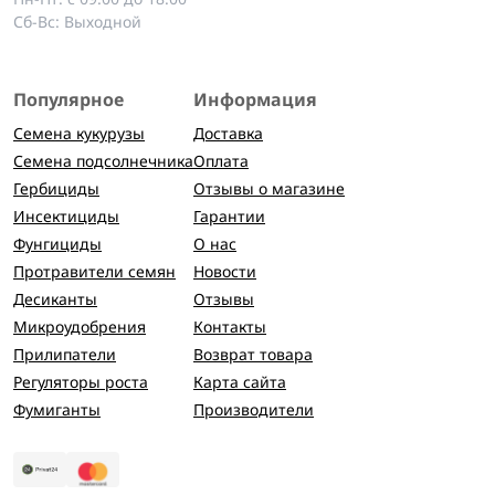
Сб-Вс: Выходной
Популярное
Информация
Семена кукурузы
Доставка
Семена подсолнечника
Оплата
Гербициды
Отзывы о магазине
Инсектициды
Гарантии
Фунгициды
О нас
Протравители семян
Новости
Десиканты
Отзывы
Микроудобрения
Контакты
Прилипатели
Возврат товара
Регуляторы роста
Карта сайта
Фумиганты
Производители