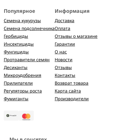
Популярное
Информация
Семена кукурузы
Доставка
Семена подсолнечника
Оплата
Гербициды
Отзывы о магазине
Инсектициды
Гарантии
Фунгициды
О нас
Протравители семян
Новости
Десиканты
Отзывы
Микроудобрения
Контакты
Прилипатели
Возврат товара
Регуляторы роста
Карта сайта
Фумиганты
Производители
Мы в соцсетях