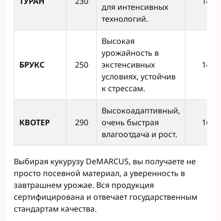
ТУРАН
230
14 т/
для интенсивных
технологий.
Высокая
урожайность в
БРУКС
250
экстенсивных
14 т/
условиях, устойчив
к стрессам.
Высокоадаптивный,
КВОТЕР
290
очень быстрая
16 т/
влагоотдача и рост.
Выбирая кукурузу DeMARCUS, вы получаете не
просто посевной материал, а уверенность в
завтрашнем урожае. Вся продукция
сертифицирована и отвечает государственным
стандартам качества.