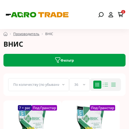
0
Производитель
ВНІС
ВНИС
Фильтр
7 + рас
Под Гранстар
Под Гранстар