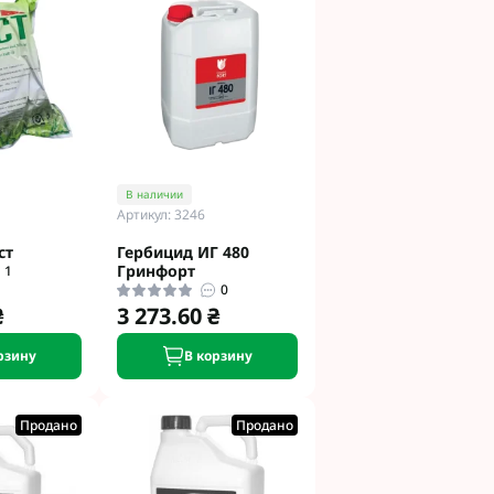
В наличии
Артикул: 3246
ст
Гербицид ИГ 480
Гринфорт
1
0
₴
3 273.60 ₴
рзину
В корзину
Продано
Продано