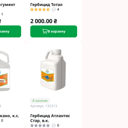
ргумент
Гербицид Тотал
4
1
₴
2 000.00 ₴
рзину
В корзину
В наличии
3
Артикул: 132313
ано, к.с.
Гербицид Атлантис
Стар, в.к.
0
0