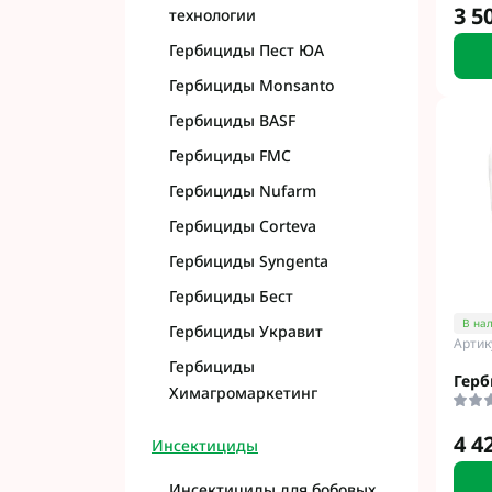
3 5
технологии
Гербициды Пест ЮА
Гербициды Monsanto
Гербициды BASF
Гербициды FMC
Гербициды Nufarm
Гербициды Corteva
Гербициды Syngenta
Гербициды Бест
В на
Гербициды Укравит
Артик
Гербициды
Герб
Химагромаркетинг
4 4
Инсектициды
Инсектициды для бобовых