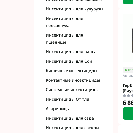
Инсектициды для кукурузы
Инсектициды для
подсолнуха
Инсектициды для
пшеницы
Инсектициды для рапса
Инсектициды для Сои
В на
Кишечные инсектициды
Артик
Контактные инсектициды
Герб
Системные инсектициды
(Рау
Инсектициды От тли
6 8
Акарициды
Инсектициды для сада
Инсектициды для свеклы