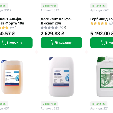
Микроудобрения StimOrganic
личии
В наличии
В наличии
Микроудобрения Humintech
teva
ул: 9317
Артикул: 317
Артикул: 662
Микроудобрения NERTUS
фа Смарт Агро
кант Альфа-
Десикант Альфа-
Гербицид То
Микроудобрения Плантонит
т ЮА
ат Форте 10л
Дикват 20л
Микроудобрения Альфа Смарт
1
0
авит
50.57 ₴
2 629.88 ₴
5 192.00 
Агро
агромаркетинг
Микроудобрения Укравит
F
В корзину
В корзину
В ко
ER
C
RTUS
genta
личии
В наличии
В наличии
ул: 631
Артикул: 632
Артикул: 221