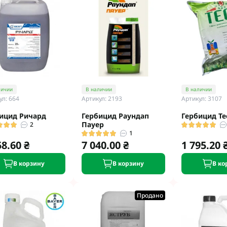
личии
В наличии
В наличии
ул: 664
Артикул: 2193
Артикул: 3107
ицид Ричард
Гербицид Раундап
Гербицид Те
Пауер
2
1
58.60 ₴
7 040.00 ₴
1 795.20 
В корзину
В корзину
В ко
Продано