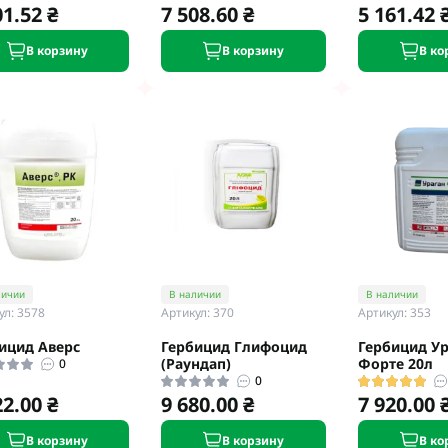
01.52 ₴
7 508.60 ₴
5 161.42 
В корзину
В корзину
В ко
личии
В наличии
В наличии
ул: 3578
Артикул: 370
Артикул: 353
ицид Аверс
Гербицид Глифоцид
Гербицид Ур
(Раундап)
Форте 20л
0
0
22.00 ₴
9 680.00 ₴
7 920.00 
В корзину
В корзину
В ко