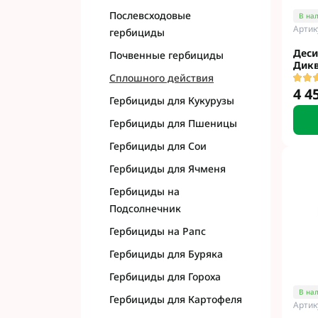
Фунгициды АХТ
Послевсходовые
В на
Фунгициды Cor
Артик
гербициды
Фунгициды Аль
Деси
Почвенные гербициды
Фунгициды Пес
Дикв
Сплошного действия
Фунгициды Укр
4 4
Фунгициды Хим
Гербициды для Кукурузы
Фунгициды BAS
Гербициды для Пшеницы
Фунгициды BAY
Гербициды для Сои
Фунгициды FM
Гербициды для Ячменя
Фунгициды NE
Фунгициды Syn
Гербициды на
Подсолнечник
Гербициды на Рапс
Гербициды для Буряка
Гербициды для Гороха
В на
Гербициды для Картофеля
Артик