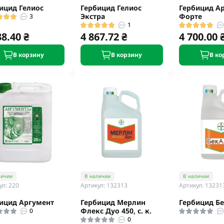
ицид Гелиос
Гербицид Гелиос
Гербицид А
Экстра
Форте
3
1
38.40 ₴
4 867.72 ₴
4 700.00 
В корзину
В корзину
В ко
личии
В наличии
В наличии
ул: 220
Артикул: 132313
Артикул: 13231
ицид Аргумент
Гербицид Мерлин
Гербицид Бек
Флекс Дуо 450, с. к.
0
0