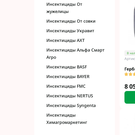
Инсектициды От
жужелицы
Инсектициды От совки
Инсектициды Укравит
Инсектициды АХТ
Инсектициды Альфа Смарт
В на
Агро
Артик
Инсектициды BASF
Герб
Инсектициды BAYER
8 0
Инсектициды FMC
Инсектициды NERTUS
Инсектициды Syngenta
Инсектициды
Химагромаркетинг