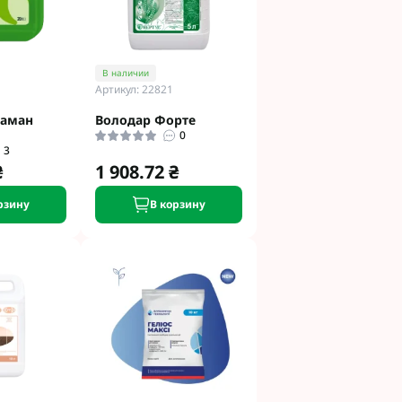
В наличии
Артикул: 22821
таман
Володар Форте
0
3
₴
1 908.72 ₴
рзину
В корзину