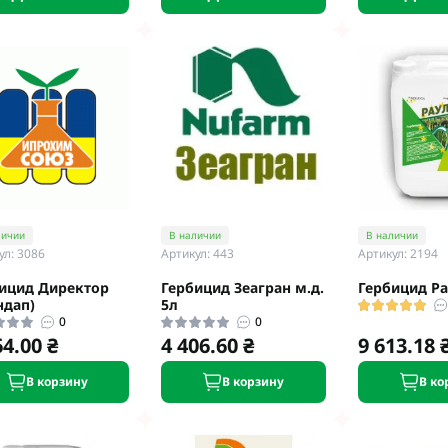
личии
В наличии
В наличии
ул: 3086
Артикул: 443
Артикул: 2194
ицид Директор
Гербицид Зеагран м.д.
Гербицид Ра
ндап)
5л
0
0
64.00 ₴
4 406.60 ₴
9 613.18 
В корзину
В корзину
В ко