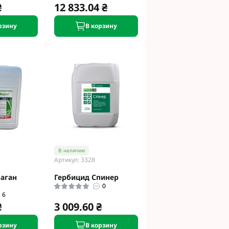
₴
12 833.04 ₴
рзину
В корзину
В наличии
Артикул: 3328
аган
Гербицид Спинер
0
6
₴
3 009.60 ₴
рзину
В корзину