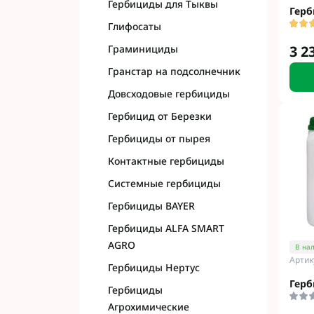
Гербициды для Тыквы
Герб
Глифосаты
Граминициды
3 2
Гранстар на подсолнечник
Довсходовые гербициды
Гербицид от Березки
Гербициды от пырея
Контактные гербициды
Системные гербициды
Гербициды BAYER
Гербициды ALFA SMART
AGRO
В на
Артик
Гербициды Нертус
Герб
Гербициды
Агрохимические