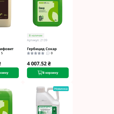
и
етинг
 Укравит
 Сингента под
В наличии
Артикул: 2139
 Сингента Под
лифовит
Гербицид Сокар
5
0
₴
4 007.52 ₴
рзину
В корзину
од Раундап
Новинка