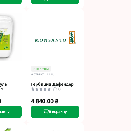
В наличии
Артикул: 2230
уль
Гербицид Дефендер
1
0
₴
4 840.00 ₴
рзину
В корзину