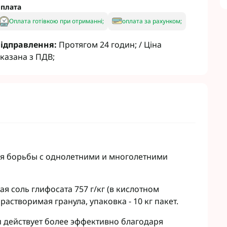
т
Семена рапса Кортева
плата
авит
Семена рапса Лембке
Оплата готівкою при отриманні;
оплата за рахунком;
агромаркетинг
Семена рапса Лимагрейн
Семена рапса Caussade
ідправлення:
Протягом 24 годин; / Ціна
Семена рапса Brevant
казана з ПДВ;
 Кукурузы
Гуматы
 сои
Инокулянты для сои
 Зерновых
Комплексные микроудобрения
 Подсолнечника
Микроудобрения для зерновых
 Винограда
Микроудобрения для кукурузы
 Рапса
Микроудобрения для
подсолнечника
 Картофеля
ля борьбы с однолетними и многолетними
Микроудобрения для пшеницы
 Овощей
Микроудобрения для Рапса
 Чеснока
Микроудобрения для сои
 садов
я соль глифосата 757 г/кг (в кислотном
Удобрения для Свеклы
 свеклы
 растворимая гранула, упаковка - 10 кг пакет.
Микроудобрения Life Force
нгициды
Ukraine
 действует более эффективно благодаря
гициды