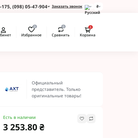
-175, (098) 05-47-904
Заказать звонок
₴
и для Пшеницы
0
0
0
 для Подсолнуха
Избранное
Сравнить
бинет
Корзина
 для Картофеля
 для Кукурузы
 для Сои
 для Рапса
ые Протравители
 BASF
Официальный
 BAYER
представитель. Только
 Протравители
оригинальные товары!
и NERTUS
 Альфа Смарт
Есть в наличии
3 253.80 ₴
 АХТ
 Пест ЮА