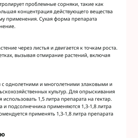
Микроудобрения StimOrganic
ролирует проблемные сорняки, такие как
Микроудобрения Humintech
 Большая концентрация действующего вещества
teva
Микроудобрения NERTUS
му применения. Сухая форма препарата
фа Смарт Агро
Микроудобрения Плантонит
нение.
т ЮА
Микроудобрения Альфа Смарт
авит
Агро
агромаркетинг
тение через листья и двигается к точкам роста.
Микроудобрения Укравит
F
етках, вызывая отмирание растений, включая
ER
C
RTUS
genta
ы с однолетними и многолетними злаковыми и
ьскохозяйственных культур. Для опрыскивания
использовать 1,5 литра препарата на гектар.
а и подсолнечника применяются 1,3-1,8 литра
омендуется применять 1,3-1,8 литра препарата
ию