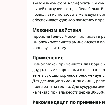
аммонийной форме глифосата. Он конт
Фунгициды АХТ
пырей ползучий, осот, лебеда белая.
Фунгициды Cor
позволяет использовать меньшую нор
Фунгициды Аль
обеспечивает удобную логистику и хра
Фунгициды Пес
Фунгициды Укр
Механизм действия
Фунгициды Хим
Гербицид Гелиос Макси проникает в рас
Фунгициды BAS
Он блокирует синтез аминокислот в кл
Фунгициды BAY
корневую систему.
Фунгициды FM
Фунгициды NE
Применение
Фунгициды Syn
Гелиос Макси применяется для борьб
двудольными сорняками в посевах сел
вегетирующих сорняков рекомендуется 
Для десикации ячменя, пшеницы, рапс
препарата на гектар. Для кукурузы рек
на гектар при влажности зерна 30-36%.
Рекомендации по применен