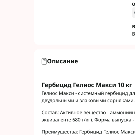
Гербициды Бес
О
Гербициды Укр
Гербициды Хим
В
В
Фунгициды Для
Фунгициды Для
Фунгициды для
Описание
Фунгициды Для
Фунгициды Для
Фунгициды для
Гербицид Гелиос Макси 10 кг
Фунгициды для
Гелиос Макси - системный гербицид д
Фунгициды Для
двудольными и злаковыми сорняками.
Фунгициды Для
Фунгициды Для
Состав: Активное вещество - аммонийна
Фунгициды Для
эквиваленте 680 г/кг). Форма выпуска -
Контактные фу
Преимущества: Гербицид Гелиос Макси
Системные фун