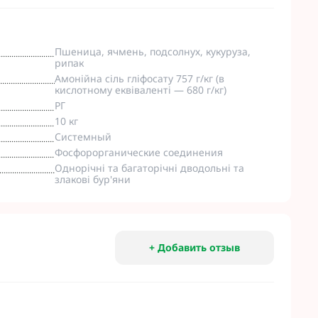
Пшеница, ячмень, подсолнух, кукуруза,
рипак
Амонійна сіль гліфосату 757 г/кг (в
кислотному еквіваленті — 680 г/кг)
РГ
10 кг
Системный
Фосфорорганические соединения
Однорічні та багаторічні дводольні та
злакові бур'яни
+ Добавить отзыв