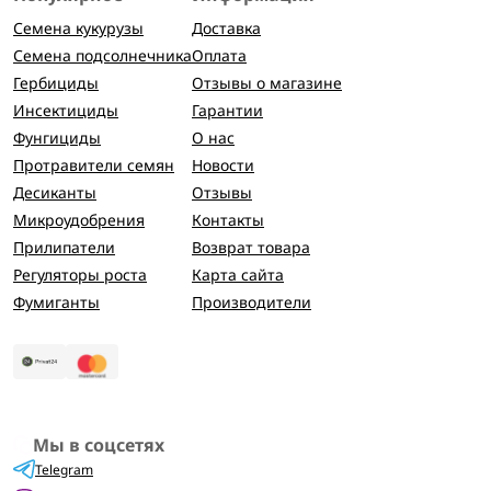
Семена кукурузы
Доставка
Семена подсолнечника
Оплата
Гербициды
Отзывы о магазине
Инсектициды
Гарантии
Фунгициды
О нас
Протравители семян
Новости
Десиканты
Отзывы
Микроудобрения
Контакты
Прилипатели
Возврат товара
Регуляторы роста
Карта сайта
Фумиганты
Производители
Мы в соцсетях
Telegram