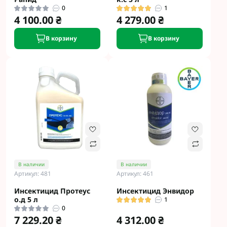
0
1
4 100.00 ₴
4 279.00 ₴
В корзину
В корзину
В наличии
В наличии
Артикул: 481
Артикул: 461
Инсектицид Протеус
Инсектицид Энвидор
о.д 5 л
1
0
7 229.20 ₴
4 312.00 ₴