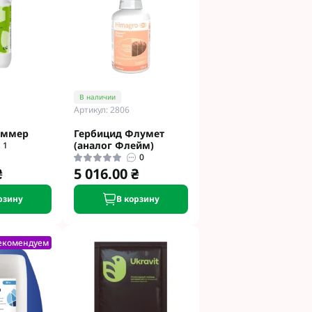
и
етинг
 Укравит
 Сингента под
В наличии
Артикул: 2806
 Сингента Под
аммер
Гербицид Флумет
(аналог Флейм)
1
0
₴
5 016.00 ₴
рзину
В корзину
од Раундап
екомендуем