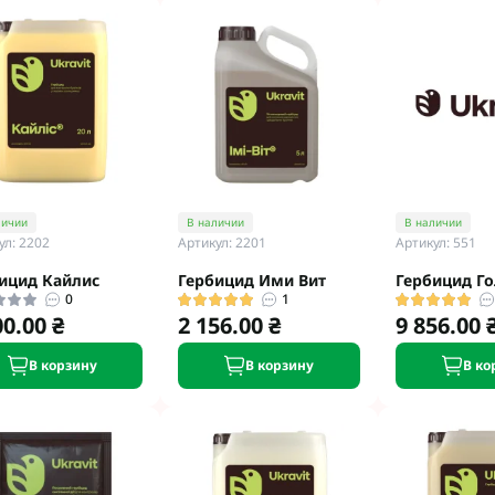
личии
В наличии
В наличии
ул: 2202
Артикул: 2201
Артикул: 551
ицид Кайлис
Гербицид Ими Вит
Гербицид Г
0
1
00.00 ₴
2 156.00 ₴
9 856.00 
В корзину
В корзину
В ко