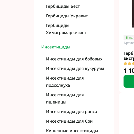
Гербициды Бест
Гербициды Укравит
Гербициды
Химагромаркетинг
В на
Артик
Инсектициды
Герб
Екст
Инсектициды для бобовых
Инсектициды для кукурузы
1 1
Инсектициды для
подсолнуха
Инсектициды для
пшеницы
Инсектициды для рапса
Инсектициды для Сои
Кишечные инсектициды