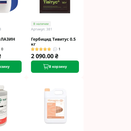
В наличии
3
Артикул: 381
ОЛАЗИН
Гербицид Тивитус 0.5
кг
0
1
₴
2 090.00 ₴
рзину
В корзину