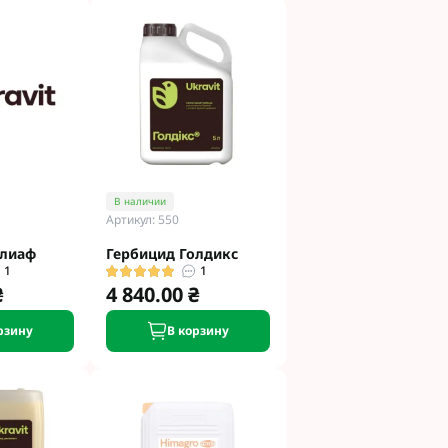
В наличии
Артикул: 550
олиаф
Гербицид Голдикс
1
1
₴
4 840.00 ₴
рзину
В корзину