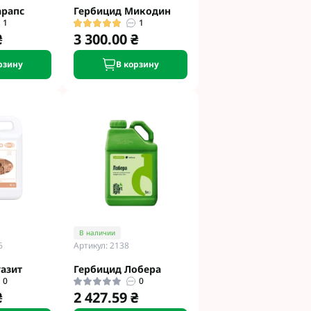
арапс
Гербицид Микодин
1
1
₴
3 300.00 ₴
рзину
В корзину
В наличии
6
Артикул: 2138
азит
Гербицид Лобера
0
0
₴
2 427.59 ₴