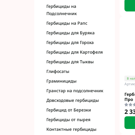
Гербициды на
Подсолнечник
Гербициды на Рапс
Гербициды для Буряка
Гербициды для Гороха
Гербициды для Картофеля
Гербициды для Тыквы
Глифосаты
В на
Граминициды
Артик
Гранстар на подсолнечник
Герб
Про
Довсходовые гербициды
Гербицид от Березки
2 3
Гербициды от пырея
Контактные гербициды