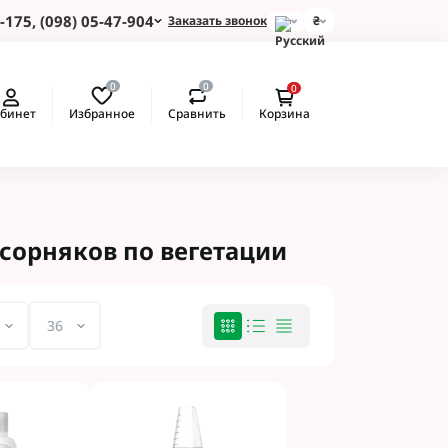
-175, (098) 05-47-904
Заказать звонок
₴
и для Пшеницы
0
0
0
 для Подсолнуха
Избранное
Сравнить
бинет
Корзина
 для Картофеля
 для Кукурузы
 для Сои
 для Рапса
ые Протравители
сорняков по вегетации
 BASF
 BAYER
 Протравители
и NERTUS
 Альфа Смарт
 АХТ
 Пест ЮА