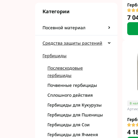
Герб
Категории
7 0
Посевной материал
Средства защиты растений
Гербициды
Послевсходовые
гербициды
Почвенные гербициды
Сплошного действия
В на
Гербициды для Кукурузы
Артик
Гербициды для Пшеницы
Герб
Гербициды для Сои
4 1
Гербициды для Ячменя