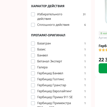
Подсолнечник L
Гранстар на по
ХАРАКТЕР ДЕЙСТВИЯ
Подсолнечник 
Довсходовые г
Избирательного
Подсолнечник 
Гербицид от Бе
31
действия
Подсолнечник 
Гербициды от 
Сплошного действия
6
Подсолнечник P
Контактные ге
Подсолнечник 
Системные гер
В на
ПРЕПАРАТ-ОРИГИНАЛ
Артик
Украинские ги
Гербициды BAY
Базагран
1
ЮГ АГРОЛИДЕР
Гербициды ALF
Герб
Базис
1
Технология Clear
Гербициды Нер
Банвел
1
Подсолнечник 
Гербициды Агр
22 
технологии
Бетанал Эксперт
1
Гербициды Пес
Галера
1
Гербициды Mon
Гербицид Банвел
1
Гербициды BAS
Гербицид Голтикс
1
Гербициды FMC
Гербицид Гранстар
1
Гербициды Nuf
Гербицид Евролайтинг
1
Гербициды Cort
Гербицид Прима 911 SE
1
Гербициды Syn
Гербицид Примекстра
1