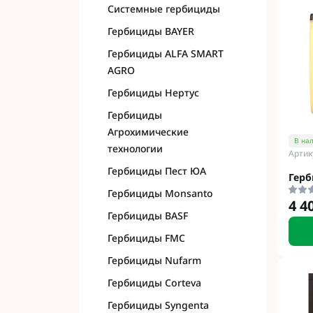
Системные гербициды
Гербициды BAYER
Гербициды ALFA SMART
AGRO
Гербициды Нертус
Гербициды
Агрохимические
В на
технологии
Артик
Гербициды Пест ЮА
Герб
Гербициды Monsanto
4 4
Гербициды BASF
Гербициды FMC
Гербициды Nufarm
Гербициды Corteva
Гербициды Syngenta