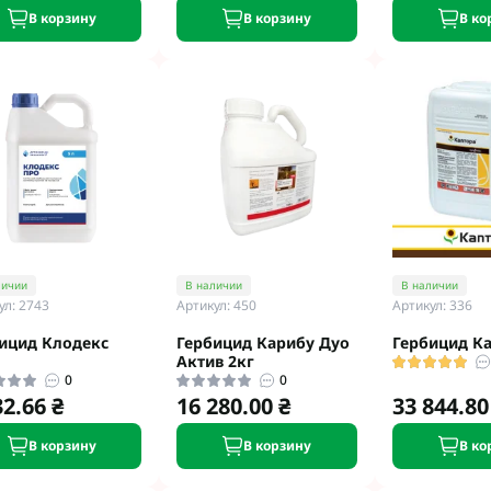
В корзину
В корзину
В ко
личии
В наличии
В наличии
ул: 2743
Артикул: 450
Артикул: 336
ицид Клодекс
Гербицид Карибу Дуо
Гербицид К
Актив 2кг
0
0
32.66 ₴
16 280.00 ₴
33 844.80
В корзину
В корзину
В ко