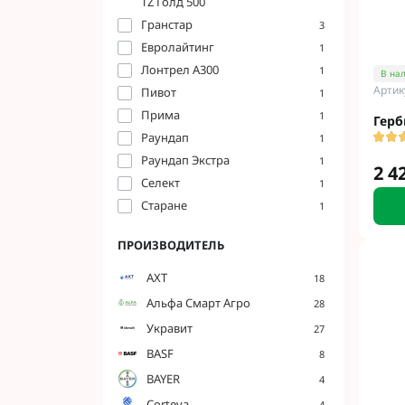
TZ Голд 500
Гербициды Бес
Гранстар
3
Гербициды Укр
Евролайтинг
1
Гербициды Хим
Лонтрел А300
1
В на
Артик
Пивот
1
Прима
1
Герб
Фунгициды Для
Раундап
1
Фунгициды Для
Раундап Экстра
1
2 4
Фунгициды для
Селект
1
Фунгициды Для
Старане
1
Фунгициды Для
Фунгициды для
ПРОИЗВОДИТЕЛЬ
Фунгициды для
АХТ
18
Фунгициды Для
Альфа Смарт Агро
28
Фунгициды Для
Укравит
Фунгициды Для
27
Фунгициды Для
BASF
8
Контактные фу
BAYER
4
Системные фун
Corteva
4