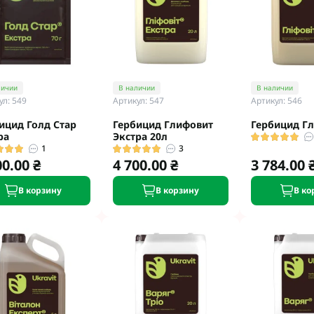
личии
В наличии
В наличии
ул: 549
Артикул: 547
Артикул: 546
ицид Голд Стар
Гербицид Глифовит
Гербицид Г
ра
Экстра 20л
1
3
00.00 ₴
4 700.00 ₴
3 784.00 
В корзину
В корзину
В ко