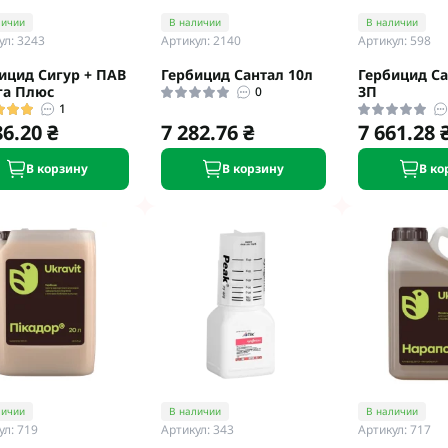
Микроудобрения StimOrganic
личии
В наличии
В наличии
Микроудобрения Humintech
teva
ул: 3243
Артикул: 2140
Артикул: 598
Микроудобрения NERTUS
фа Смарт Агро
ицид Сигур + ПАВ
Гербицид Сантал 10л
Гербицид Са
Микроудобрения Плантонит
т ЮА
га Плюс
ЗП
0
Микроудобрения Альфа Смарт
1
авит
86.20 ₴
7 282.76 ₴
7 661.28 
Агро
агромаркетинг
Микроудобрения Укравит
F
В корзину
В корзину
В ко
ER
C
RTUS
genta
личии
В наличии
В наличии
ул: 719
Артикул: 343
Артикул: 717