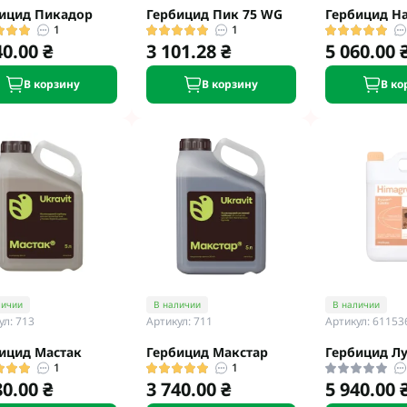
ицид Пикадор
Гербицид Пик 75 WG
Гербицид Н
1
1
40.00 ₴
3 101.28 ₴
5 060.00 
В корзину
В корзину
В ко
личии
В наличии
В наличии
ул: 713
Артикул: 711
Артикул: 61153
ицид Мастак
Гербицид Макстар
Гербицид Лу
1
1
80.00 ₴
3 740.00 ₴
5 940.00 