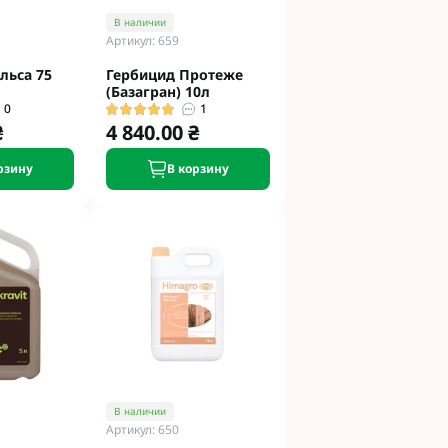
В наличии
Артикул: 659
льса 75
Гербицид Протеже
(Базагран) 10л
0
1
₴
4 840.00 ₴
рзину
В корзину
В наличии
Артикул: 650