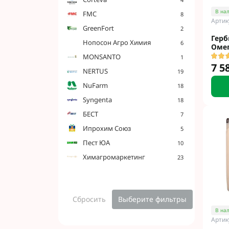
Фунгициды АХТ
В на
FMC
8
Фунгициды Cor
Артик
GreenFort
2
Фунгициды Аль
Герб
Hoпocoн Агро Химия
6
Фунгициды Пес
Оме
MONSANTO
1
Фунгициды Укр
7 5
NERTUS
Фунгициды Хим
19
Фунгициды BAS
NuFarm
18
Фунгициды BAY
Syngenta
18
Фунгициды FM
БЕСТ
7
Фунгициды NE
Ипрохим Союз
5
Фунгициды Syn
Пест ЮА
10
Химагромаркетинг
23
Сбросить
Выберите фильтры
В на
Артик