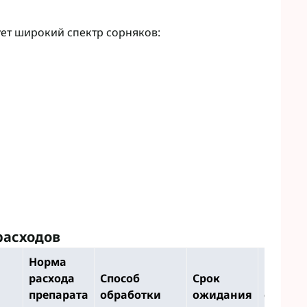
ет широкий спектр сорняков:
расходов
Норма
Максим
расхода
Способ
Срок
количе
препарата
обработки
ожидания
обрабо