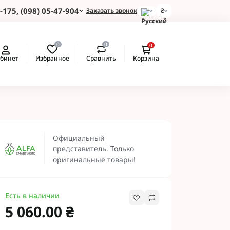
-175, (098) 05-47-904
Заказать звонок
₴
и для Пшеницы
0
0
0
 для Подсолнуха
Избранное
Сравнить
бинет
Корзина
 для Картофеля
 для Кукурузы
 для Сои
 для Рапса
ые Протравители
Рекомендуем
 BASF
Официальный
 BAYER
представитель. Только
 Протравители
оригинальные товары!
и NERTUS
 Альфа Смарт
Есть в наличии
5 060.00 ₴
 АХТ
 Пест ЮА