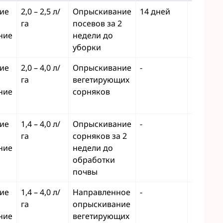
ие
2,0 – 2,5 л/
Опрыскивание
14 дней
1
га
посевов за 2
ние
недели до
уборки
ие
2,0 – 4,0 л/
Опрыскивание
-
1
га
вегетирующих
ние
сорняков
ие
1,4 – 4,0 л/
Опрыскивание
-
1
га
сорняков за 2
ние
недели до
обработки
почвы
ие
1,4 – 4,0 л/
Направленное
-
1
га
опрыскивание
ние
вегетирующих