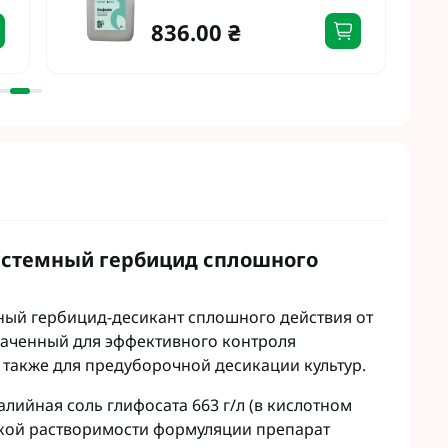
Микроудобрения StimOrganic
836.00 ₴
Микроудобрения Humintech
teva
Микроудобрения NERTUS
фа Смарт Агро
Микроудобрения Плантонит
т ЮА
Микроудобрения Альфа Смарт
авит
Агро
агромаркетинг
Микроудобрения Укравит
F
ER
C
RTUS
истемный гербицид сплошного
genta
ный гербицид-десикант сплошного действия от
наченный для эффективного контроля
 также для предуборочной десикации культур.
ийная соль глифосата 663 г/л (в кислотном
сокой растворимости формуляции препарат