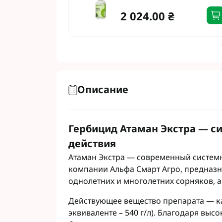
Фунгициды АХТ
2 024.00 ₴
Фунгициды Cor
Фунгициды Аль
Фунгициды Пес
Фунгициды Укр
Фунгициды Хим
Фунгициды BAS
Описание
Фунгициды BAY
Фунгициды FM
Фунгициды NE
Гербицид Атаман Экстра — с
Фунгициды Syn
действия
Атаман Экстра — современный систем
компании Альфа Смарт Агро, предназ
однолетних и многолетних сорняков, а
Действующее вещество препарата — кал
эквиваленте – 540 г/л). Благодаря вы