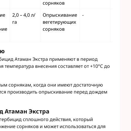
сорняков
ие
2,0 – 4,0 л/
Опрыскивание
-
1
га
вегетирующих
ние
сорняков
ию
бицид Атаман Экстра применяют в период
я температура внесения составляет от +10°C до
ым сорнякам, когда они имеют достаточную
ется производить опрыскивание перед дождем
д Атаман Экстра
гербицид сплошного действия, который
ожение сорняков и может использоваться для