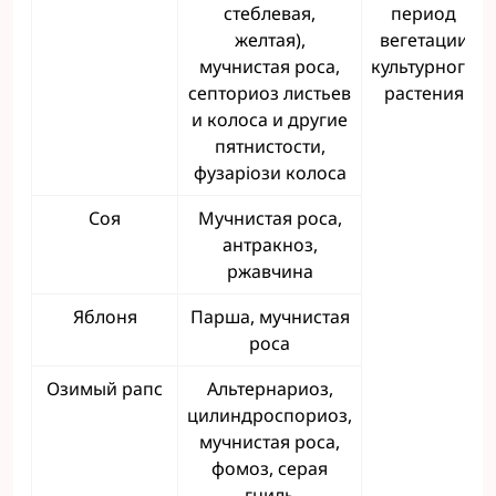
стеблевая,
период
желтая),
вегетации
мучнистая роса,
культурного
септориоз листьев
растения
и колоса и другие
пятнистости,
фузаріози колоса
Соя
Мучнистая роса,
антракноз,
ржавчина
Яблоня
Парша, мучнистая
роса
Озимый рапс
Альтернариоз,
цилиндроспориоз,
мучнистая роса,
фомоз, серая
гниль