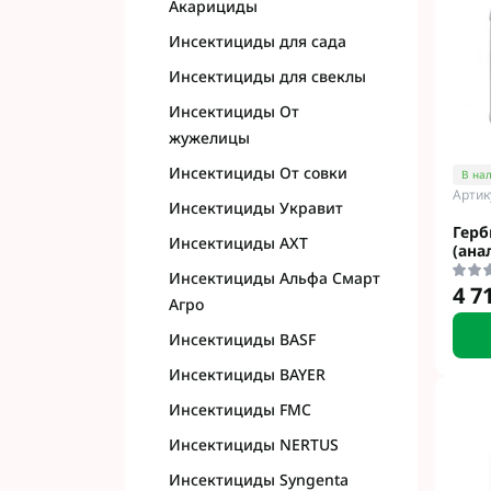
Акарициды
Инсектициды для сада
Инсектициды для свеклы
Инсектициды От
жужелицы
Инсектициды От совки
В на
Артик
Инсектициды Укравит
Герб
Инсектициды АХТ
(ана
Инсектициды Альфа Смарт
4 7
Агро
Инсектициды BASF
Инсектициды BAYER
Инсектициды FMC
Инсектициды NERTUS
Инсектициды Syngenta