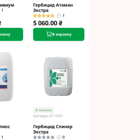
ривиум
Гербицид Атаман
Экстра
1
1
₴
5 060.00 ₴
рзину
В корзину
В наличии
Артикул: 611543
лиос
Гербицид Спинер
Экстра
1
0