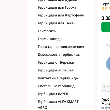
Герб
Гербициды для Гороха
Гербициды для Картофеля
3 3
Гербициды для Тыквы
Глифосаты
Граминициды
Гранстар на подсолнечник
Довсходовые гербициды
Гербицид от Березки
Гербициды от пырея
Контактные гербициды
Системные гербициды
В на
Артик
Гербициды BAYER
Герб
Гербициды ALFA SMART
Мак
AGRO