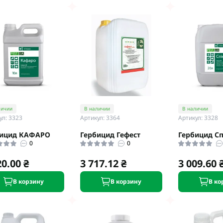
личии
В наличии
В наличии
ул: 3323
Артикул: 3364
Артикул: 3328
бицид КАФАРО
Гербицид Гефест
Гербицид С
0
0
20.00 ₴
3 717.12 ₴
3 009.60 
В корзину
В корзину
В ко