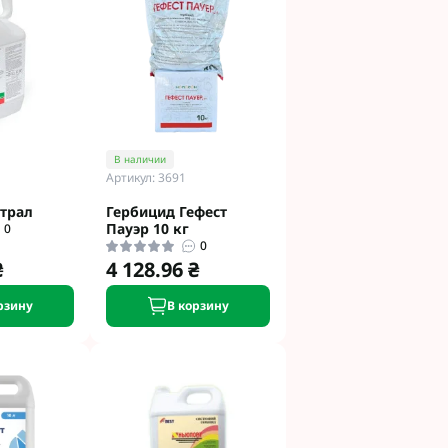
В наличии
Артикул: 3691
трал
Гербицид Гефест
Пауэр 10 кг
0
0
₴
4 128.96 ₴
рзину
В корзину