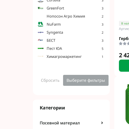
3
Гербициды Бес
GreenFort
3
Гербициды Укр
Hoпocoн Агро Химия
Гербициды Хим
2
В на
NuFarm
3
Артик
Syngenta
2
Герб
Фунгициды Для
БЕСТ
3
Фунгициды Для
Пест ЮА
5
2 4
Фунгициды для
Химагромаркетинг
1
Фунгициды Для
Фунгициды Для
Фунгициды для
Сбросить
Выберите фильтры
Фунгициды для
Фунгициды Для
Фунгициды Для
Фунгициды Для
Категории
Фунгициды Для
Контактные фу
Посевной материал
Системные фун