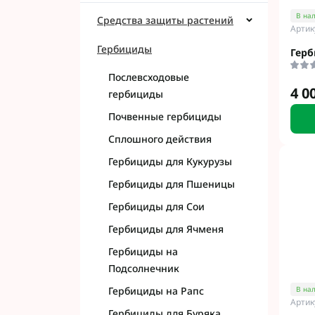
Фунгициды АХТ
В на
Средства защиты растений
Фунгициды Cor
Артик
Фунгициды Аль
Гербициды
Герб
Фунгициды Пес
Послевсходовые
Фунгициды Укр
4 0
гербициды
Фунгициды Хим
Почвенные гербициды
Фунгициды BAS
Фунгициды BAY
Сплошного действия
Фунгициды FM
Гербициды для Кукурузы
Фунгициды NE
Гербициды для Пшеницы
Фунгициды Syn
Гербициды для Сои
Гербициды для Ячменя
Гербициды на
Подсолнечник
Гербициды на Рапс
В на
Артик
Гербициды для Буряка