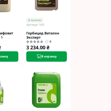
В наличии
Артикул: 545
лифовит
Гербицид Виталон
Эксперт
5
0
₴
3 234.00 ₴
рзину
В корзину