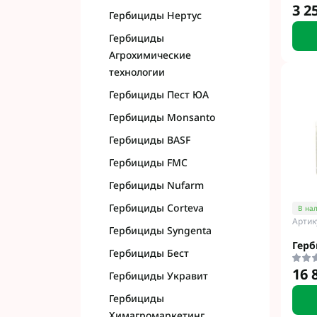
3 2
Гербициды Нертус
Гербициды
Агрохимические
технологии
Гербициды Пест ЮА
Гербициды Monsanto
Гербициды BASF
Гербициды FMC
Гербициды Nufarm
Гербициды Corteva
В на
Артик
Гербициды Syngenta
Герб
Гербициды Бест
16 
Гербициды Укравит
Гербициды
Химагромаркетинг