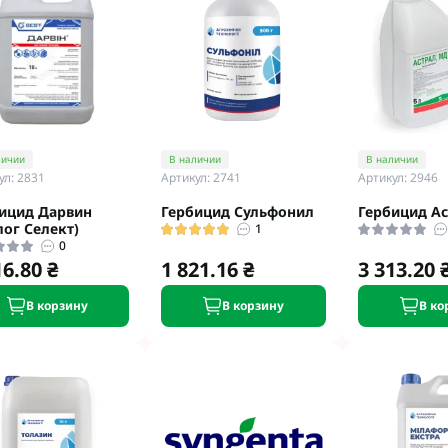
личии
В наличии
В наличии
ул: 2831
Артикул: 2741
Артикул: 2946
ицид Дарвин
Гербицид Сульфонил
Гербицид Ас
лог Селект)
1
0
16.80 ₴
1 821.16 ₴
3 313.20 
В корзину
В корзину
В ко