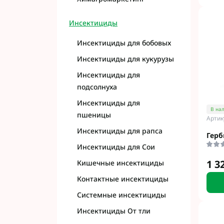
Инсектициды
Инсектициды для бобовых
Инсектициды для кукурузы
Инсектициды для
подсолнуха
Инсектициды для
В на
пшеницы
Артик
Инсектициды для рапса
Гер
Инсектициды для Сои
1 3
Кишечные инсектициды
Контактные инсектициды
Системные инсектициды
Инсектициды От тли