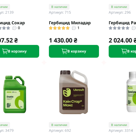
Микроудобрения StimOrganic
личии
В наличии
В наличии
Микроудобрения Humintech
teva
ул: 2139
Артикул: 715
Артикул: 296
Микроудобрения NERTUS
фа Смарт Агро
ицид Сокар
Гербицид Миладар
Гербицид Р
Микроудобрения Плантонит
т ЮА
0
1
Микроудобрения Альфа Смарт
авит
07.52 ₴
1 430.00 ₴
2 024.00 
Агро
агромаркетинг
Микроудобрения Укравит
F
В корзину
В корзину
В ко
ER
C
RTUS
genta
личии
В наличии
В наличии
ул: 3479
Артикул: 692
Артикул: 3314