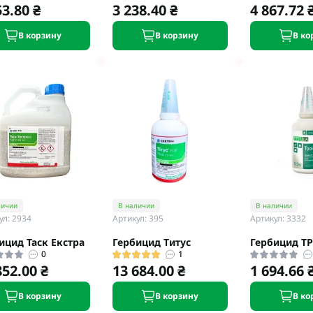
53.80 ₴
3 238.40 ₴
4 867.72 
В корзину
В корзину
В ко
личии
В наличии
В наличии
ул: 2934
Артикул: 395
Артикул: 3332
ицид Таск Екстра
Гербицид Титус
Гербицид 
0
1
852.00 ₴
13 684.00 ₴
1 694.66 
В корзину
В корзину
В ко