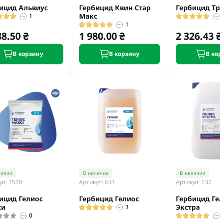
ицид Альвиус
Гербицид Квин Стар
Гербицид Т
Макс
1
1
88.50 ₴
1 980.00 ₴
2 326.43 
В корзину
В корзину
В ко
личии
В наличии
В наличии
ул: 3520
Артикул: 631
Артикул: 632
ицид Гелиос
Гербицид Гелиос
Гербицид Ге
си
Экстра
3
0