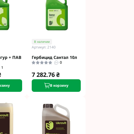
и
етинг
 Укравит
 Сингента под
В наличии
Артикул: 2140
 Сингента Под
гур + ПАВ
Гербицид Сантал 10л
0
1
₴
7 282.76 ₴
рзину
В корзину
од Раундап