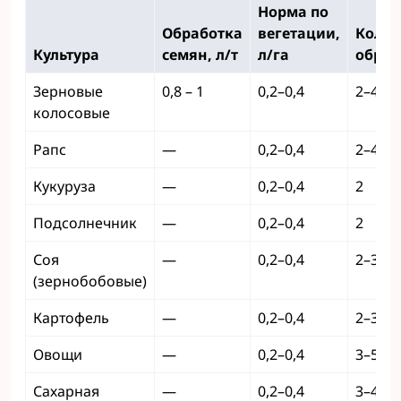
Норма по
Обработка
вегетации,
Колич
Культура
семян, л/т
л/га
обраб
Зерновые
0,8 – 1
0,2–0,4
2–4
колосовые
Рапс
—
0,2–0,4
2–4
Кукуруза
—
0,2–0,4
2
Подсолнечник
—
0,2–0,4
2
Соя
—
0,2–0,4
2–3
(зернобобовые)
Картофель
—
0,2–0,4
2–3
Овощи
—
0,2–0,4
3–5
Сахарная
—
0,2–0,4
3–4