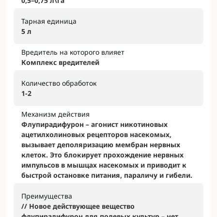
0,5–0,75 л\га
Тарная единица
5 л
Вредитель на которого влияет
Комплекс вредителей
Количество обработок
1-2
Механизм действия
Флупирадифурон – агонист никотиновых
ацетилхолиновых рецепторов насекомых,
вызывает деполяризацию мембран нервных
клеток. Это блокирует прохождение нервных
импульсов в мышцах насекомых и приводит к
быстрой остановке питания, параличу и гибели.
Преимущества
// Новое действующее вещество
флупирадифурон для полевых культур – нет