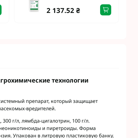
Микроудобрения StimOrganic
2 137.52 ₴
Микроудобрения Humintech
teva
Микроудобрения NERTUS
фа Смарт Агро
Микроудобрения Плантонит
т ЮА
Микроудобрения Альфа Смарт
авит
Агро
агромаркетинг
Микроудобрения Укравит
F
ER
C
RTUS
Агрохимические технологии
genta
системный препарат, который защищает
 насекомых-вредителей.
00 г/л, лямбда-цигалотрин, 100 г/л.
 неоникотиноиды и пиретроиды. Форма
зия. Упакован в литровую пластиковую банку.