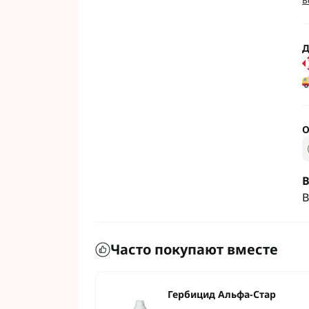
В
Гербициды Бес
Гербициды Укр
Гербициды Хим
Д
Фунгициды Для
Фунгициды Для
О
Фунгициды для
Фунгициды Для
Фунгициды Для
В
Фунгициды для
В
Фунгициды для
Фунгициды Для
Фунгициды Для
Часто покупают вместе
Фунгициды Для
Фунгициды Для
Контактные фу
Гербицид Альфа-Стар
Системные фун