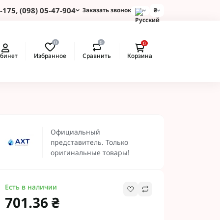
-175, (098) 05-47-904
Заказать звонок
₴
и для Пшеницы
0
0
0
 для Подсолнуха
Избранное
Сравнить
бинет
Корзина
 для Картофеля
 для Кукурузы
 для Сои
 для Рапса
ые Протравители
Рекомендуем
 BASF
Официальный
 BAYER
представитель. Только
 Протравители
оригинальные товары!
и NERTUS
 Альфа Смарт
Есть в наличии
701.36 ₴
 АХТ
 Пест ЮА