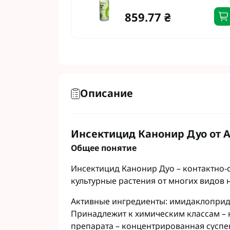
Фунгициды АХТ
859.77 ₴
Фунгициды Cor
Фунгициды Аль
Фунгициды Пес
Фунгициды Укр
Фунгициды Хим
Фунгициды BAS
Описание
Фунгициды BAY
Фунгициды FM
Фунгициды NE
Инсектицид Канонир Дуо от 
Фунгициды Syn
Общее понятие
Инсектицид Канонир Дуо – контактно-
культурные растения от многих видов
Активные ингредиенты: имидаклоприд, 3
Принадлежит к химическим классам –
препарата – концентрированная суспен