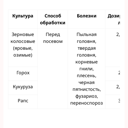
Культура
Способ
Болезни
Дозиров
обработки
л/т
Зерновые
Перед
Пыльная
2,5-3
колосовые
посевом
головня,
(яровые,
твердая
озимые)
головня,
корневые
гнили,
Горох
2,5
плесень,
черная
Кукуруза
2,5-3
пятнистость,
фузариоз,
Рапс
3-5
переноспороз