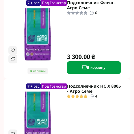
Подсолнечник Флеш -
7 + рас
Под Гранстар
Агро Семе
0
3 300.00 ₴
В корзину
В наличии
Подсолнечник НС Х 8005
7 + рас
Под Гранстар
- Агро Семе
4