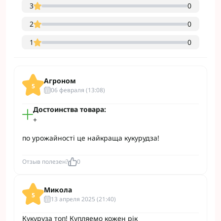
3
0
2
0
1
0
Агроном
5
06 февраля (13:08)
Достоинства товара:
+
по урожайності це найкраща кукурудза!
Отзыв полезен?
0
Микола
5
13 апреля 2025 (21:40)
Кукуруза топ! Купляемо кожен рік