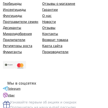
Гербициды
Отзывы о магазине
Инсектициды
Гарантии
Фунгициды
О нас
Протравители семян
Новости
Десиканты
Отзывы
Микроудобрения
Контакты
Прилипатели
Возврат товара
Регуляторы роста
Карта сайта
Фумиганты
Производители
Мы в соцсетях
Telegram
Viber
Узнавайте первым об акциях и скидках
Подпишитесь на нашу e-mail рассылку