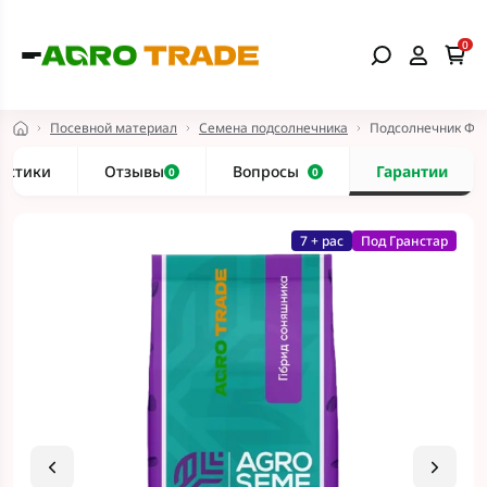
0
Посевной материал
Семена подсолнечника
Подсолнечник Фле
истики
Отзывы
Вопросы
Гарантии
0
0
7 + рас
Под Гранстар