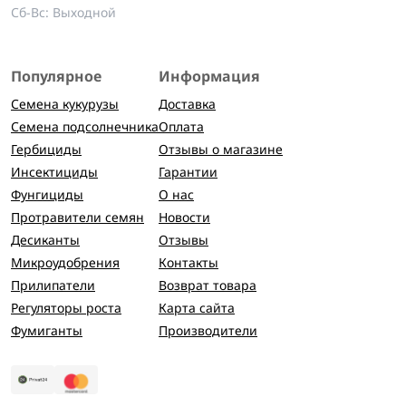
Сб-Вс: Выходной
Популярное
Информация
Семена кукурузы
Доставка
Семена подсолнечника
Оплата
Гербициды
Отзывы о магазине
Инсектициды
Гарантии
Фунгициды
О нас
Протравители семян
Новости
Десиканты
Отзывы
Микроудобрения
Контакты
Прилипатели
Возврат товара
Регуляторы роста
Карта сайта
Фумиганты
Производители