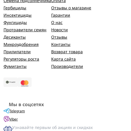
Семена подсолнечника
Оплата
Гербициды
Отзывы о магазине
Инсектициды
Гарантии
Фунгициды
О нас
Протравители семян
Новости
Десиканты
Отзывы
Микроудобрения
Контакты
Прилипатели
Возврат товара
Регуляторы роста
Карта сайта
Фумиганты
Производители
Мы в соцсетях
Telegram
Viber
Узнавайте первым об акциях и скидках