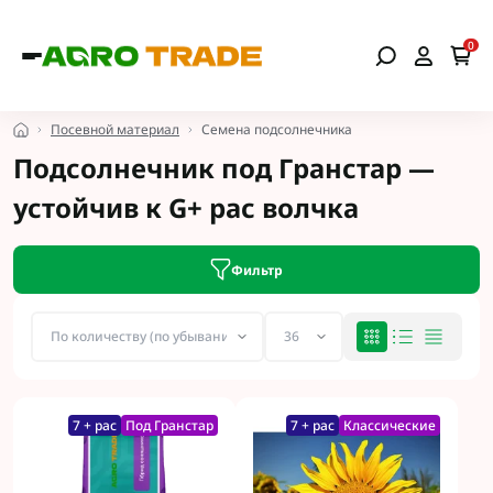
0
Посевной материал
Семена подсолнечника
Подсолнечник под Гранстар —
устойчив к G+ рас волчка
Фильтр
7 + рас
Под Гранстар
7 + рас
Классические