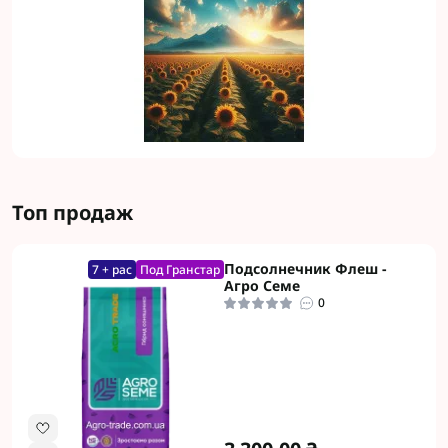
Топ продаж
Подсолнечник Флеш -
7 + рас
Под Гранстар
Агро Семе
0