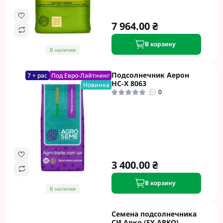
7 964.00 ₴
В корзину
В наличии
Подсолнечник Аерон
7 + рас
Под Евро-Лайтнинг
НС-Х 8063
Новинка
0
3 400.00 ₴
В корзину
В наличии
Семена подсолнечника
СИ Арко (SY ARKO)