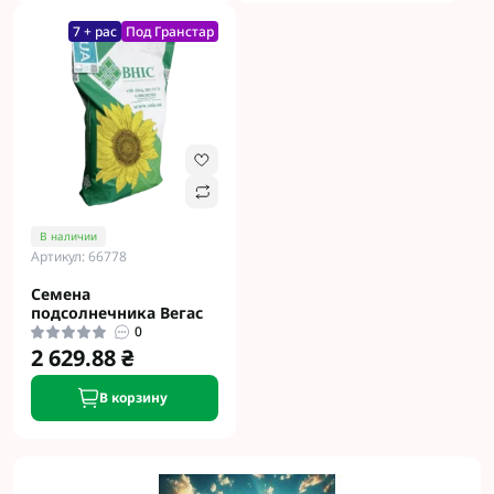
7 + рас
Под Гранстар
В наличии
Артикул: 66778
Семена
подсолнечника Вегас
0
2 629.88 ₴
В корзину