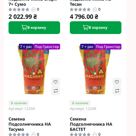
7+ Сумо
Тесан
0
0
2 022.99 ₴
4 796.00 ₴
В корзину
В корзину
7 + рас
Под Гранстар
7 + рас
Под Гранстар
В наличии
В наличии
Артикул: 12244
Артикул: 12248
Семена
Семена
Подсолнечника НА
Подсолнечника НА
Тасумо
БАСТЕТ
0
0