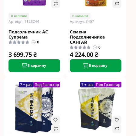
В наличии
В наличии
Артикул: 1123244
Артикул: 3407
Подсолнечник АС
Семена
Супрема
Подсолнечника
САНГАЙ
0
0
3 699.75 ₴
4 224.00 ₴
В корзину
В корзину
7 + рас
Под Гранстар
7 + рас
Под Гранстар