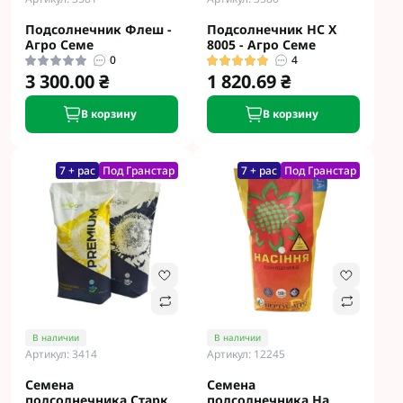
Подсолнечник Флеш -
Подсолнечник НС Х
Агро Семе
8005 - Агро Семе
0
4
3 300.00 ₴
1 820.69 ₴
В корзину
В корзину
7 + рас
Под Гранстар
7 + рас
Под Гранстар
В наличии
В наличии
Артикул: 3414
Артикул: 12245
Семена
Семена
подсолнечника Старк
подсолнечника На