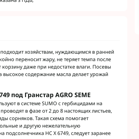
казана з ПДВ;
т
Семена рапса Кортева
авит
Семена рапса Лембке
агромаркетинг
Семена рапса Лимагрейн
Семена рапса Caussade
Семена рапса Brevant
 Кукурузы
Гуматы
 сои
Инокулянты для сои
 подходит хозяйствам, нуждающимся в ранней
 Зерновых
Комплексные микроудобрения
койно переносит жару, не теряет темпа после
 корзину даже при недостатке влаги. Посевы
 Подсолнечника
Микроудобрения для зерновых
 а высокое содержание масла делает урожай
 Винограда
Микроудобрения для кукурузы
 Рапса
Микроудобрения для
подсолнечника
 Картофеля
749 под Гранстар AGRO SEME
Микроудобрения для пшеницы
 Овощей
льзуют в системе SUMO с гербицидами на
Микроудобрения для Рапса
 Чеснока
проводят в фазе от 2 до 8 настоящих листьев,
Микроудобрения для сои
 садов
иды сорняков. Такая схема помогает
Удобрения для Свеклы
 свеклы
дольные и другую нежелательную
Микроудобрения Life Force
нгициды
на подсолнечника НС Х 6749, следует заранее
Ukraine
гициды