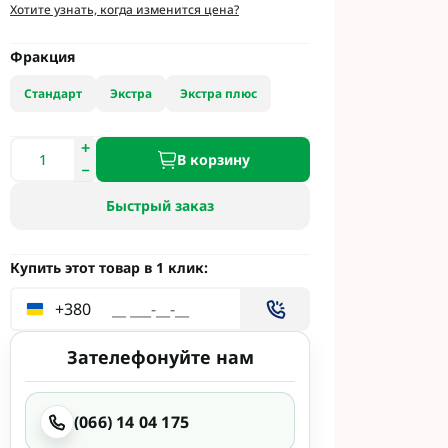
и
Хотите узнать, когда изменится цена?
етинг
 Укравит
Фракция
Стандарт
Экстра
Экстра плюс
 Сингента под
В корзину
 Сингента Под
Быстрый заказ
Купить этот товар в 1 клик:
+380
од Раундап
Зателефонуйте нам
(066) 14 04 175