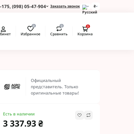
-175, (098) 05-47-904
Заказать звонок
₴
и для Пшеницы
0
0
0
 для Подсолнуха
Избранное
Сравнить
бинет
Корзина
 для Картофеля
 для Кукурузы
 для Сои
 для Рапса
ые Протравители
 BASF
Официальный
 BAYER
представитель. Только
 Протравители
оригинальные товары!
и NERTUS
 Альфа Смарт
Есть в наличии
3 337.93 ₴
 АХТ
 Пест ЮА