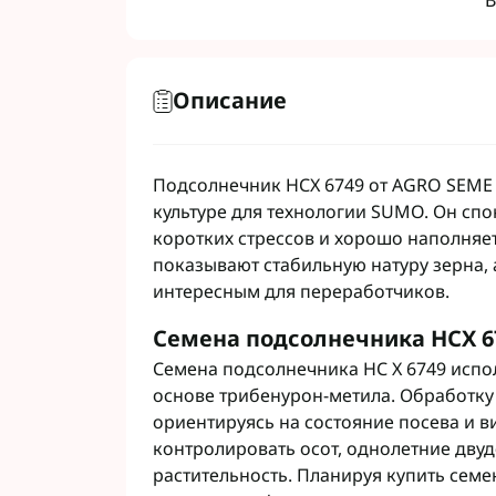
В
Гербициды Бес
Гербициды Укр
Гербициды Хим
Описание
Фунгициды Для
Фунгициды Для
Подсолнечник НСХ 6749 от AGRO SEME
Фунгициды для
культуре для технологии SUMO. Он спо
коротких стрессов и хорошо наполняет
Фунгициды Для
показывают стабильную натуру зерна,
Фунгициды Для
интересным для переработчиков.
Фунгициды для
Фунгициды для
Семена подсолнечника НСХ 6
Фунгициды Для
Семена подсолнечника НС Х 6749 испо
Фунгициды Для
основе трибенурон-метила. Обработку 
Фунгициды Для
ориентируясь на состояние посева и в
Фунгициды Для
контролировать осот, однолетние дву
Контактные фу
растительность. Планируя купить семе
Системные фун