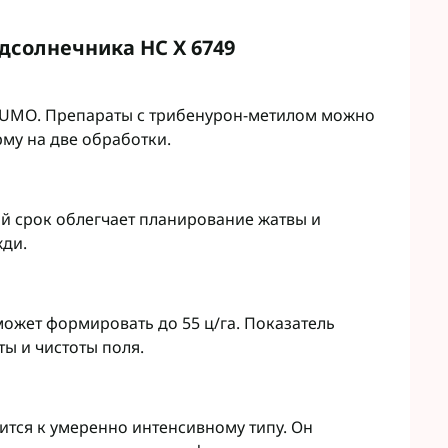
Микроудобрения StimOrganic
Микроудобрения Humintech
teva
дсолнечника НС Х 6749
Микроудобрения NERTUS
фа Смарт Агро
Микроудобрения Плантонит
т ЮА
Микроудобрения Альфа Смарт
SUMO. Препараты с трибенурон-метилом можно
авит
Агро
му на две обработки.
агромаркетинг
Микроудобрения Укравит
F
ER
C
ний срок облегчает планирование жатвы и
RTUS
жди.
genta
ожет формировать до 55 ц/га. Показатель
оты и чистоты поля.
ится к умеренно интенсивному типу. Он