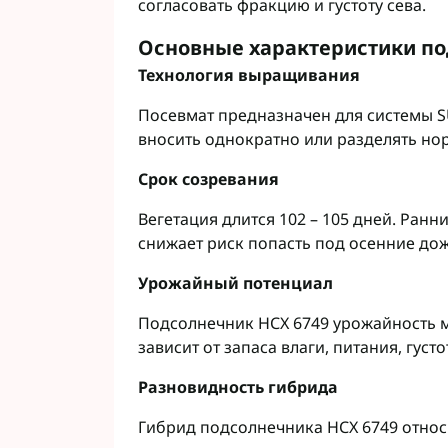
согласовать фракцию и густоту сева.
Фунгициды АХТ
Фунгициды Cor
Основные характеристики по
Фунгициды Аль
Технология выращивания
Фунгициды Пес
Посевмат предназначен для системы 
Фунгициды Укр
вносить однократно или разделять нор
Фунгициды Хим
Фунгициды BAS
Срок созревания
Фунгициды BAY
Фунгициды FM
Вегетация длится 102 – 105 дней. Ран
Фунгициды NE
снижает риск попасть под осенние до
Фунгициды Syn
Урожайный потенциал
Подсолнечник НСХ 6749 урожайность м
зависит от запаса влаги, питания, густ
Разновидность гибрида
Гибрид подсолнечника НСХ 6749 относ