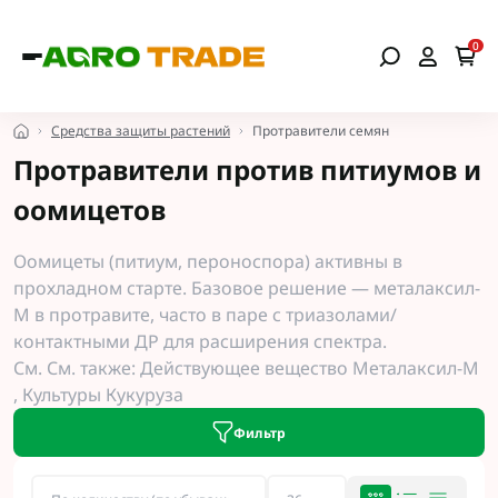
0
Средства защиты растений
Протравители семян
Протравители против питиумов и
оомицетов
Оомицеты (питиум, пероноспора) активны в
прохладном старте. Базовое решение —
металаксил-
М в протравите, часто в паре с триазолами/
контактными ДР для расширения спектра.
См. См. также: Действующее вещество Металаксил-М
, Культуры
Кукуруза
Фильтр