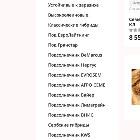
Расп
Устойчивые к заразихе
Артик
Высокоолеиновые
Семе
КЛ
Классические гибриды
Под ЕвроЛайтнинг
8 5
Под Гранстар
Подсолнечник DeMarcus
Подсолнечник Нертус
Подсолнечник EVROSEM
Подсолнечник АГРО СЕМЕ
Подсолнечник Байер
Подсолнечник Лимагрейн
Подсолнечник ВНИС
Сербские гибриды
Подсолнечник KWS