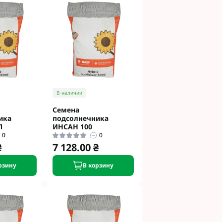
и
етинг
 Укравит
 Сингента под
 Сингента Под
В наличии
Семена
ика
подсолнечника
Л
ИНСАН 100
0
0
₴
7 128.00 ₴
од Раундап
рзину
В корзину