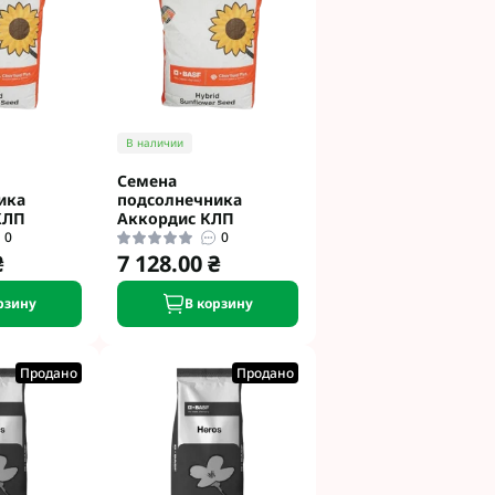
В наличии
Семена
ика
подсолнечника
КЛП
Аккордис КЛП
0
0
₴
7 128.00 ₴
рзину
В корзину
Продано
Продано