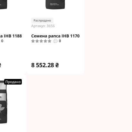
Распродано
Артикул: 3656
а ІНВ 1188
Семена рапса ІНВ 1170
0
0
₴
8 552.28 ₴
Продано