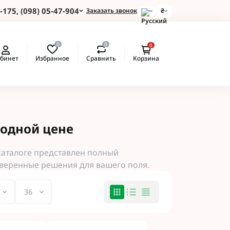
-175, (098) 05-47-904
Заказать звонок
₴
и для Пшеницы
0
0
0
 для Подсолнуха
Избранное
Сравнить
бинет
Корзина
 для Картофеля
 для Кукурузы
 для Сои
 для Рапса
ые Протравители
годной цене
 BASF
 BAYER
каталоге представлен полный
 Протравители
оверенные решения для вашего поля.
и NERTUS
 Альфа Смарт
 АХТ
 Пест ЮА