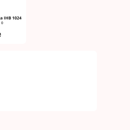
а ІНВ 1024
0
₴