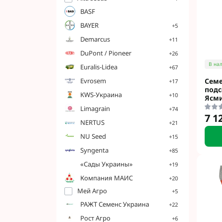
Гербициды Бес
BASF
Гербициды Укр
BAYER
+5
Гербициды Хим
Demarcus
+11
DuPont / Pioneer
+26
В на
Euralis-Lidea
+67
Фунгициды Для
Evrosem
Сем
Фунгициды Для
+17
подс
Фунгициды для
KWS-Украина
+10
Ясм
Фунгициды Для
Limagrain
+74
7 1
Фунгициды Для
NERTUS
+21
Фунгициды для
NU Seed
+15
Фунгициды для
Syngenta
+85
Фунгициды Для
«Сады Украины»
+19
Фунгициды Для
Компания МАИС
+20
Фунгициды Для
Мей Агро
+5
Фунгициды Для
РАЖТ Семенс Украина
Контактные фу
+22
Системные фун
Рост Агро
+6