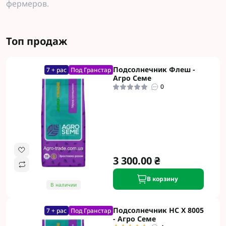
фермеров.
Топ продаж
Подсолнечник Флеш -
7 + рас
Под Гранстар
Агро Семе
0
3 300.00 ₴
В корзину
В наличии
Подсолнечник НС Х 8005
7 + рас
Под Гранстар
- Агро Семе