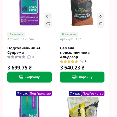
В наличии
В наличии
Артикул: 1123244
Артикул: 3127
Подсолнечник АС
Семена
Супрема
подсолнечника
Альдазор
0
7
3 699.75 ₴
3 540.23 ₴
В корзину
В корзину
7 + рас
Под Гранстар
7 + рас
Под Гранстар