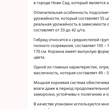
в городе Нови Сад, который является
Фунгициды АХТ
Фунгициды Cor
Отличительная особенность подсолне
Фунгициды Аль
урожайности, который составляет 55 ц/
Фунгициды Пес
реальная урожайность в зависимости 
Фунгициды Укр
составляет от 33 до 42 ц/га.
Фунгициды Хим
Гибрид относится к среднеспелой гру
Фунгициды BAS
полного созревания, составляет 105 – 
Фунгициды BAY
170 см. Корзина имеет выпуклую форм
Фунгициды FM
цвета.
Фунгициды NE
Фунгициды Syn
Одной из главных характеристик, оп
масличность, которая составляет 49 – 5
Мощная корневая система обеспечива
влаги даже в период продолжительной
заморозки, устойчивы к полеганию и 
В качестве упаковки используются мн