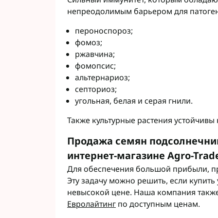
непреодолимым барьером для патогено
пероноспороз;
фомоз;
ржавчина;
фомопсис;
альтернариоз;
септориоз;
угольная, белая и серая гнили.
Также культурные растения устойчивы к п
Продажа семян подсолнечник
интернет-магазине Agro-Trad
Для обеспечения большой прибыли, пр
Эту задачу можно решить, если купить
невысокой цене. Наша компания такж
Евролайтинг
по доступным ценам.