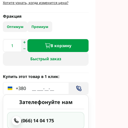
и
Хотите узнать, когда изменится цена?
етинг
 Укравит
Фракция
Оптимум
Премиум
 Сингента под
В корзину
 Сингента Под
Быстрый заказ
Купить этот товар в 1 клик:
+380
од Раундап
Зателефонуйте нам
(066) 14 04 175