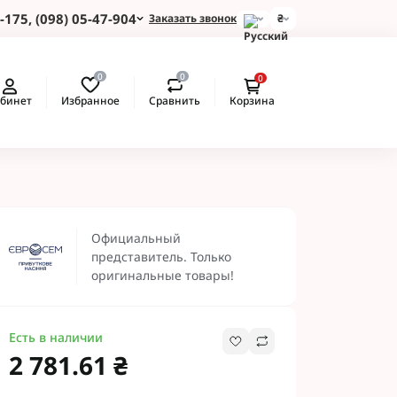
-175, (098) 05-47-904
Заказать звонок
₴
и для Пшеницы
0
0
0
 для Подсолнуха
Избранное
Сравнить
бинет
Корзина
 для Картофеля
 для Кукурузы
 для Сои
 для Рапса
ые Протравители
 BASF
Официальный
 BAYER
представитель. Только
 Протравители
оригинальные товары!
и NERTUS
 Альфа Смарт
Есть в наличии
2 781.61 ₴
 АХТ
 Пест ЮА