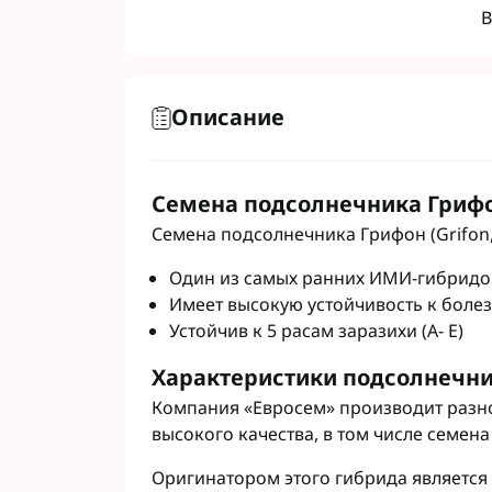
Гербициды Бес
В
Гербициды Укр
Гербициды Хим
Описание
Фунгициды Для
Фунгициды Для
Семена подсолнечника Грифон
Фунгициды для
Семена подсолнечника Грифон (Grifon, 
Фунгициды Для
Фунгициды Для
Один из самых ранних ИМИ-гибридо
Фунгициды для
Имеет высокую устойчивость к боле
Фунгициды для
Устойчив к 5 расам заразихи (А- Е)
Фунгициды Для
Фунгициды Для
Характеристики подсолнечн
Фунгициды Для
Компания «Евросем» производит разн
Фунгициды Для
высокого качества, в том числе семен
Контактные фу
Оригинатором этого гибрида является
Системные фун