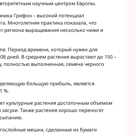
Микроудобрения StimOrganic
 авторитетным научным центром Европы.
Микроудобрения Humintech
teva
чника Грифон – высокий потенциал
Микроудобрения NERTUS
фа Смарт Агро
га. Многолетняя практика показала, что
Микроудобрения Плантонит
т ЮА
от региона выращивания несколько ниже и
Микроудобрения Альфа Смарт
авит
Агро
агромаркетинг
Микроудобрения Укравит
ппе. Период времени, который нужен для
F
108 дней. В среднем растения вырастают до 150 –
ER
у, полностью выполненная, семена черного
C
RTUS
genta
ределяющую большую прибыль, является
1 %.
ет культурные растения достаточным объемом
 засухи. Также растения хорошо переносят
осыпанию.
огослойные мешки, сделанные из бумаги