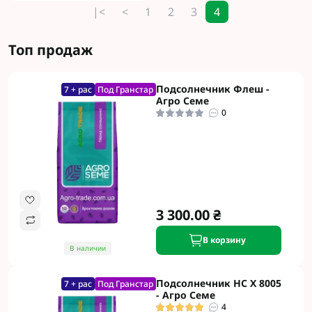
|<
<
1
2
3
4
Топ продаж
Подсолнечник Флеш -
7 + рас
Под Гранстар
Агро Семе
0
3 300.00 ₴
В корзину
В наличии
Подсолнечник НС Х 8005
7 + рас
Под Гранстар
- Агро Семе
4