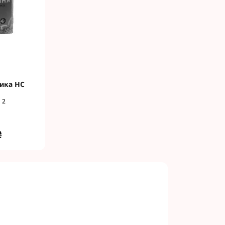
ика HC
2
₴