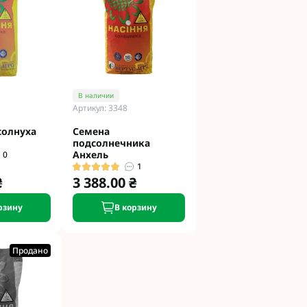
и
етинг
 Укравит
 Сингента под
В наличии
Артикул: 3348
 Сингента Под
солнуха
Семена
подсолнечника
Анхель
0
1
₴
3 388.00 ₴
рзину
В корзину
од Раундап
Продано