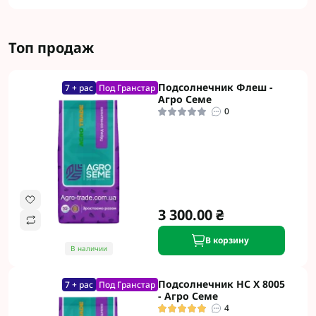
Топ продаж
Подсолнечник Флеш -
7 + рас
Под Гранстар
Агро Семе
0
3 300.00 ₴
В корзину
В наличии
Подсолнечник НС Х 8005
7 + рас
Под Гранстар
- Агро Семе
4