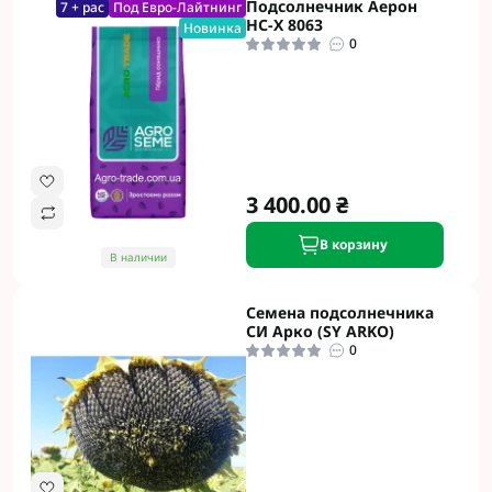
Подсолнечник Аерон
7 + рас
Под Евро-Лайтнинг
НС-Х 8063
Новинка
0
3 400.00 ₴
В корзину
В наличии
Семена подсолнечника
СИ Арко (SY ARKO)
0