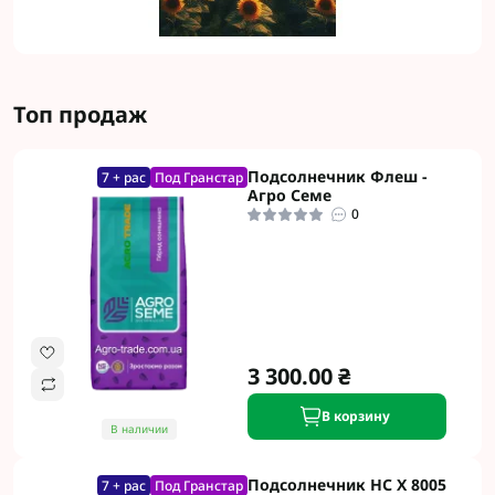
Топ продаж
Подсолнечник Флеш -
7 + рас
Под Гранстар
Агро Семе
0
3 300.00 ₴
В корзину
В наличии
Подсолнечник НС Х 8005
7 + рас
Под Гранстар