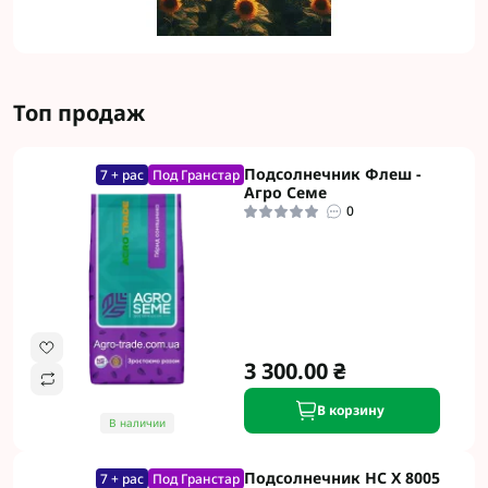
Топ продаж
Подсолнечник Флеш -
7 + рас
Под Гранстар
Агро Семе
0
3 300.00 ₴
В корзину
В наличии
Подсолнечник НС Х 8005
7 + рас
Под Гранстар