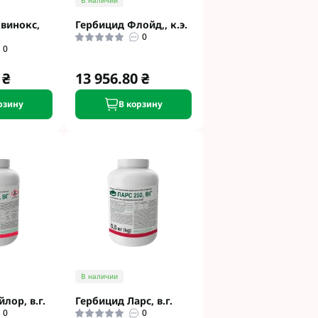
В наличии
винокс,
Гербицид Флойд,, к.э.
0
0
 ₴
13 956.80 ₴
рзину
В корзину
В наличии
лор, в.г.
Гербицид Ларс, в.г.
0
0