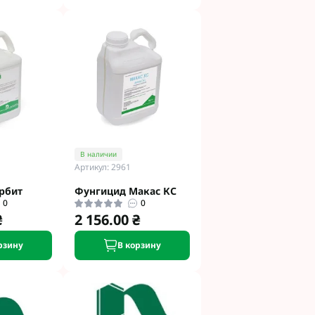
В наличии
Артикул: 2961
рбит
Фунгицид Макас КС
0
0
₴
2 156.00 ₴
рзину
В корзину