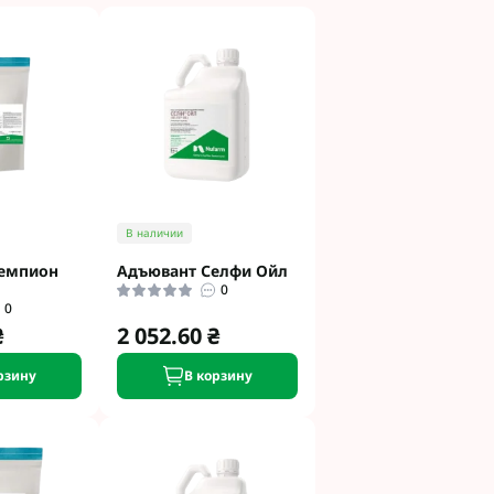
и
етинг
 Укравит
 Сингента под
 Сингента Под
В наличии
емпион
Адъювант Селфи Ойл
0
0
₴
2 052.60 ₴
од Раундап
рзину
В корзину