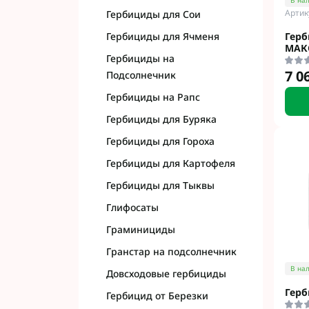
В на
Артик
Гербициды для Сои
Гербициды для Ячменя
Гер
МАК
Гербициды на
7 0
Подсолнечник
Гербициды на Рапс
Гербициды для Буряка
Гербициды для Гороха
Гербициды для Картофеля
Гербициды для Тыквы
Глифосаты
Граминициды
Гранстар на подсолнечник
В на
Довсходовые гербициды
Герб
Гербицид от Березки