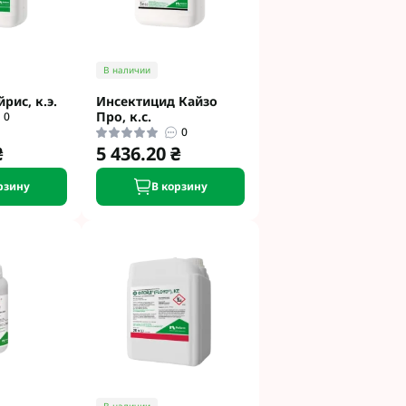
В наличии
рис, к.э.
Инсектицид Кайзо
Про, к.с.
0
0
₴
5 436.20 ₴
рзину
В корзину