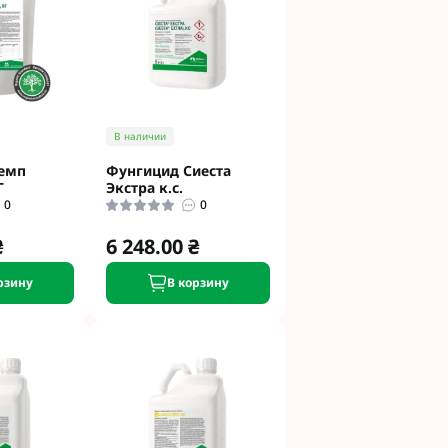
В наличии
емп
Фунгицид Сиеста
Г
Экстра к.с.
0
0
₴
6 248.00 ₴
рзину
В корзину