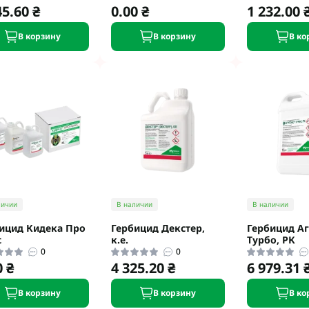
45.60 ₴
0.00 ₴
1 232.00 
В корзину
В корзину
В ко
личии
В наличии
В наличии
ицид Кидека Про
Гербицид Декстер,
Гербицид А
с
к.е.
Турбо, РК
0
0
0 ₴
4 325.20 ₴
6 979.31 
В корзину
В корзину
В ко