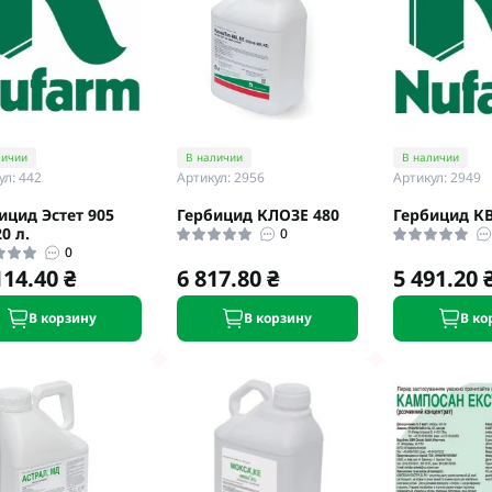
личии
В наличии
В наличии
ул: 442
Артикул: 2956
Артикул: 2949
ицид Эстет 905
Гербицид КЛОЗЕ 480
Гербицид К
20 л.
0
0
114.40 ₴
6 817.80 ₴
5 491.20 
В корзину
В корзину
В ко