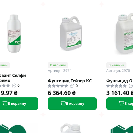
личии
В наличии
В наличии
Артикул: 2974
Артикул: 2970
вант Селфи
ремо
Фунгицид Тейзер КС
Фунгицид О
0
0
19.97 ₴
6 364.60 ₴
3 161.40 
В корзину
В корзину
В ко