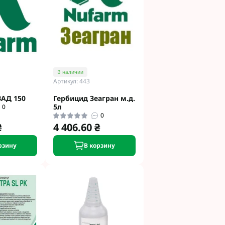
В наличии
Артикул: 443
ВАД 150
Гербицид Зеагран м.д.
5л
0
0
₴
4 406.60 ₴
рзину
В корзину