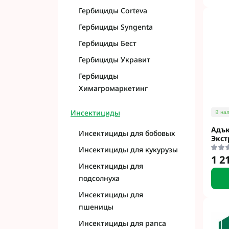
Гербициды Corteva
Гербициды Syngenta
Гербициды Бест
Гербициды Укравит
Гербициды
Химагромаркетинг
Инсектициды
В на
Адъю
Инсектициды для бобовых
Экст
Инсектициды для кукурузы
1 2
Инсектициды для
подсолнуха
Инсектициды для
пшеницы
Инсектициды для рапса