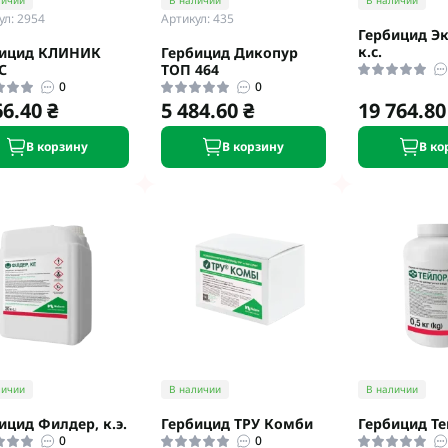
личии
В наличии
В наличии
ул: 2954
Артикул: 435
Гербицид Эк
к.с.
бицид КЛИНИК
Гербицид Дикопур
С
ТОП 464
0
0
66.40 ₴
5 484.60 ₴
19 764.80
В корзину
В корзину
В ко
личии
В наличии
В наличии
ицид Филдер, к.э.
Гербицид ТРУ Комби
Гербицид Тей
0
0