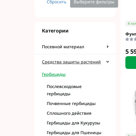
Сбросить
Выберите фильтры
Фунгициды АХТ
Фунгициды Cor
Фунгициды Аль
В на
Фунгициды Пес
Категории
Фунг
Фунгициды Укр
Фунгициды Хим
Посевной материал
5 5
Фунгициды BAS
Фунгициды BAY
Средства защиты растений
Фунгициды FM
Фунгициды NE
Гербициды
Фунгициды Syn
Послевсходовые
гербициды
Почвенные гербициды
Сплошного действия
Гербициды для Кукурузы
Гербициды для Пшеницы