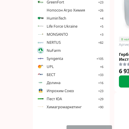
GreenFort
Гербициды Бес
+23
Гербициды Укр
Hoпocoн Агро Химия
+26
Гербициды Хим
HuminTech
+4
Life Force Ukraine
+5
MONSANTO
+3
В на
Фунгициды Для
NERTUS
+82
Артик
Фунгициды Для
NuFarm
Герб
Фунгициды для
Syngenta
Икс
+105
Фунгициды Для
UPL
+6
Фунгициды Для
6 9
БЕСТ
+33
Фунгициды для
Долина
Фунгициды для
+16
Фунгициды Для
Ипрохим Союз
+23
Фунгициды Для
Пест ЮА
+29
Фунгициды Для
Химагромаркетинг
+90
Фунгициды Для
Контактные фу
Системные фун