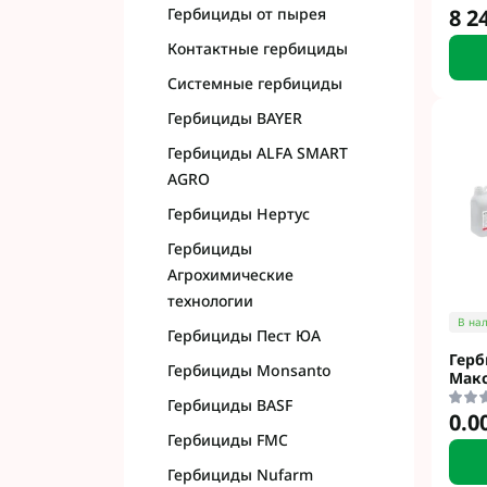
Гербициды от пырея
8 2
Контактные гербициды
Системные гербициды
Гербициды BAYER
Гербициды ALFA SMART
AGRO
Гербициды Нертус
Гербициды
Агрохимические
технологии
В на
Гербициды Пест ЮА
Герб
Гербициды Monsanto
Мак
Гербициды BASF
0.0
Гербициды FMC
Гербициды Nufarm