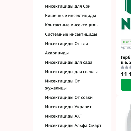
Инсектициды для Сои
Кишечные инсектициды
Контактные инсектициды
Системные инсектициды
В на
Инсектициды От тли
Артик
Акарициды
Герб
Инсектициды для сада
к.е. 
Инсектициды для свеклы
11 
Инсектициды От
жужелицы
Инсектициды От совки
Инсектициды Укравит
Инсектициды АХТ
Инсектициды Альфа Смарт