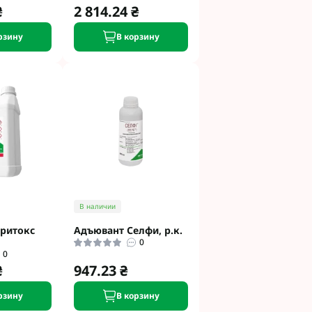
₴
2 814.24 ₴
рзину
В корзину
В наличии
гритокс
Адъювант Селфи, р.к.
0
0
₴
947.23 ₴
рзину
В корзину